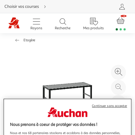
Aller
Choisir vos courses
directement
au
contenu
Aller
directement
Rayons
Recherche
Mes produits
à
la
recherche
Etagère
Aller
directement
à
la
navigation
Aller
directement
à
Agr
la
rubrique
l'il
besoin
d'aide
à
Réd
20
l'il
à
Par
Continuer sans accepter
100
le
%
pro
Nous prenons à coeur de protéger vos données !
Nous et nos 68 partenaires stockons et accédons à des données personnelles,