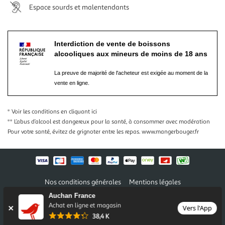
Espace sourds et malentendants
Interdiction de vente de boissons
alcooliques aux mineurs de moins de 18 ans
La preuve de majorité de l'acheteur est exigée au moment de la
vente en ligne.
* Voir les conditions
en cliquant ici
** L’abus d’alcool est dangereux pour la santé, à consommer avec modération
Pour votre santé, évitez de grignoter entre les repas.
www.mangerbouger.fr
Nos conditions générales
Mentions légales
Conditions des offres et promotions
Gérer mes préférences
Auchan France
Politique de confidentialité
Informations légales marketplace
Achat en ligne et magasin
Vers l'App
38,4 K
Auchan 2026 © Tous droits réservés