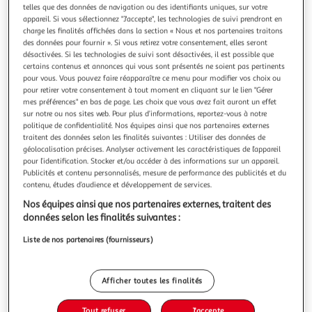
Illustration
Illustration
telles que des données de navigation ou des identifiants uniques, sur votre
précédente
suivante
appareil. Si vous sélectionnez "J'accepte", les technologies de suivi prendront en
charge les finalités affichées dans la section « Nous et nos partenaires traitons
des données pour fournir ». Si vous retirez votre consentement, elles seront
désactivées. Si les technologies de suivi sont désactivées, il est possible que
PARIS PRIX
certains contenus et annonces qui vous sont présentés ne soient pas pertinents
pour vous. Vous pouvez faire réapparaître ce menu pour modifier vos choix ou
Étagère 1 case design switch rm 60cm noir
pour retirer votre consentement à tout moment en cliquant sur le lien "Gérer
Informations Techniques : Dimensions : L. 60 x l. 25 x H. 31
mes préférences" en bas de page. Les choix que vous avez fait auront un effet
cm Matière : MDF Spécificités : Tendance & Moderne
sur notre ou nos sites web. Pour plus d’informations, reportez-vous à notre
Étagère design Contient 1 Case Facile d'Entretien &
En savoir +
politique de confidentialité. Nos équipes ainsi que nos partenaires externes
d'Utilisation Couleur : Noir
traitent des données selon les finalités suivantes : Utiliser des données de
Vendu par
Paris Prix
géolocalisation précises. Analyser activement les caractéristiques de l’appareil
pour l’identification. Stocker et/ou accéder à des informations sur un appareil.
Livraison dès 1/2 semaines
Publicités et contenu personnalisés, mesure de performance des publicités et du
19,99€
contenu, études d’audience et développement de services.
Plus d'options
Nos équipes ainsi que nos partenaires externes, traitent des
données selon les finalités suivantes :
241,99€
299,99€
Vendu par
Paris Prix
Liste de nos partenaires (fournisseurs)
-19 %
Ajouter au panier
299,99€
241,99€
Afficher toutes les finalités
Ajouter à une liste
dont 0,66€ d'éco part. mobilier.
Tout refuser
J'accepte