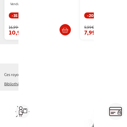
Paris Prix
Vendu par
-35 %
-20 %
Livr. ou retrait dès 3/4 jours
Livr. ou retrait d
16,99€
9,99€
10,99€
7,99€
Ces rayons pourraient également vous intéresser :
Bibliothèque
Vos courses à domicile, en
drive ou click & collect