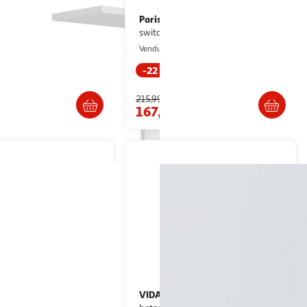
t Jardin
Paris Prix
Étagère d'angle
Bloc mural design
- 51 x 29 x
switch 120cm blanc
blanc
Paris Prix
Vendu par
abitat et Jardin
-22 %
raison dès 4/5 semaines
Livraison dès 1/2 semaines
215,99€
€
167,99€
HERA
VIDAXL
Étagère murale 2
Etagere murale a CD Gris