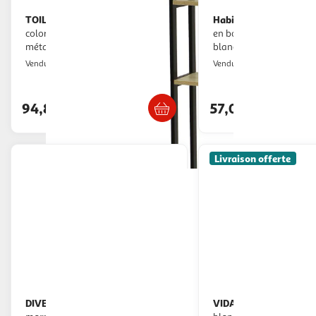
TOILINUX
Habitat et Jardin
Etagère contour de wc
Étagère murale
colorado 5 niveaux en mdf et
en bois luksa - 60 x 60 x 90 cm -
métal - beige et noir
blanc
Toilinux
Habitat et Jardi
Vendu par
Vendu par
Livr. ou retrait dès 5/6 jours
Livraison dès 4
94,89€
57,00€
Livraison offerte
DIVERS
VIDAXL
Etagère 4 niveaux en bois -
Porte-revues melrose