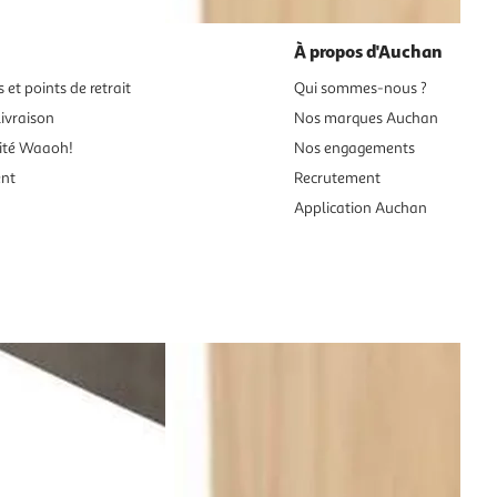
À propos d'Auchan
 et points de retrait
Qui sommes-nous ?
ivraison
Nos marques Auchan
ité Waaoh!
Nos engagements
ent
Recrutement
Application Auchan
es aux mineurs de moins de 18 ans
vente en ligne.