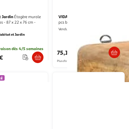
t Jardin
VIDAXL
Étagère murale
Ensemble d'etagere cube 3
pcs bois solide de manguier
Multishop
Vendu par
abitat et Jardin
Livraison dès 5/6 jours
raison dès 4/5 semaines
75,13€
0€
Plus d'offres à partir de
88.87€
té