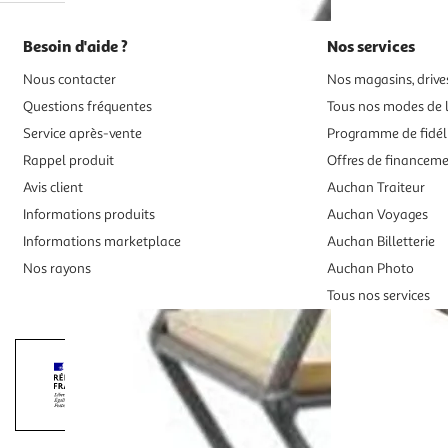
Besoin d'aide ?
Nos services
Nous contacter
Nos magasins, drives
Questions fréquentes
Tous nos modes de l
Service après-vente
Programme de fidél
Rappel produit
Offres de financem
Avis client
Auchan Traiteur
Informations produits
Auchan Voyages
Informations marketplace
Auchan Billetterie
Nos rayons
Auchan Photo
Tous nos services
Interdiction de vente de boissons alcooliqu
La preuve de majorité de l'acheteur est exigée au moment de la 