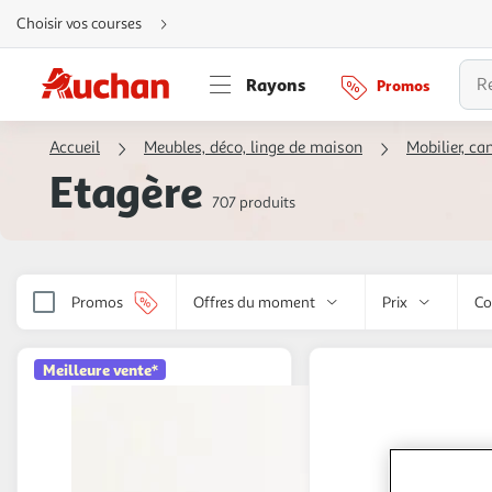
Aller
Choisir vos courses
directement
au
contenu
Aller
Rayons
Promos
directement
à
la
recherche
Accueil
Meubles, déco, linge de maison
Mobilier, can
Aller
directement
Etagère
à
la
707 produits
navigation
Aller
directement
à
la
rubrique
besoin
Promos
Offres du moment
Prix
Co
d'aide
Meilleure vente*