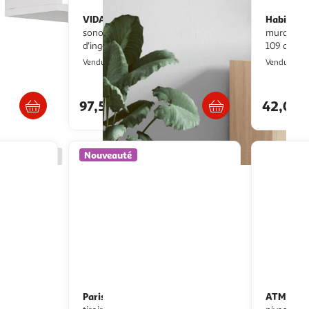
VIDAXL
Habitat e
Armoire a disques chene
sonoma 84,5x38x89 cm bois
murale en bois caniko 
d'ingenierie
109 cm - 
n
Multishop
H
Vendu par
Vendu par
/5 semaines
Livraison dès 5/6 jours
Liv
97,56€
42,00
Nouveauté
Paris Prix
ATMOSP
Étagère murale avec