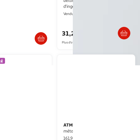
niveaux en métal emilio 31cm noir
beton 75x18x18 cm Bois
d'ingenierie
aris Prix
Multishop
Vendu par
Livraison dès 5/6 jours
 retrait dès 1/2 semaines
31,25€
Plus d'offres à partir de
39.83€
té
t Jardin
ATMOSPHERA
Étagère murale
Etagère 6 étages
métal noir L90cm CAPUCINE
 sonoma
161,99€ / pce