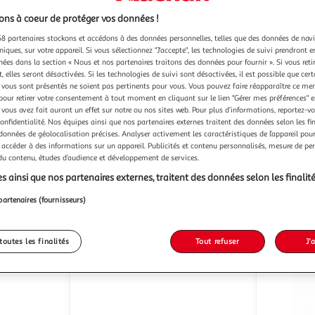
ns à coeur de protéger vos données !
8 partenaires stockons et accédons à des données personnelles, telles que des données de nav
niques, sur votre appareil. Si vous sélectionnez "J'accepte", les technologies de suivi prendront e
chées dans la section « Nous et nos partenaires traitons des données pour fournir ». Si vous retir
DIVERS
Paris Prix
Etagère murale design
Ét
 elles seront désactivées. Si les technologies de suivi sont désactivées, il est possible que cer
métal et corde natural living - l. 35
vous sont présentés ne soient pas pertinents pour vous. Vous pouvez faire réapparaître ce me
x h. 45 m - noir
P
Vendu par
pour retirer votre consentement à tout moment en cliquant sur le lien "Gérer mes préférences" 
Toilinux
 vous avez fait auront un effet sur notre ou nos sites web. Pour plus d’informations, reportez-v
Vendu par
confidentialité. Nos équipes ainsi que nos partenaires externes traitent des données selon les fi
 données de géolocalisation précises. Analyser activement les caractéristiques de l’appareil pour 
-20 %
-20 %
 accéder à des informations sur un appareil. Publicités et contenu personnalisés, mesure de p
/3 semaines
Livr. ou retrait dès 5/6 jours
 du contenu, études d’audience et développement de services.
18,09€
73,99€
s ainsi que nos partenaires externes, traitent des données selon les finalité
14,47€
58,99
partenaires (fournisseurs)
toutes les finalités
Tout refuser
J'