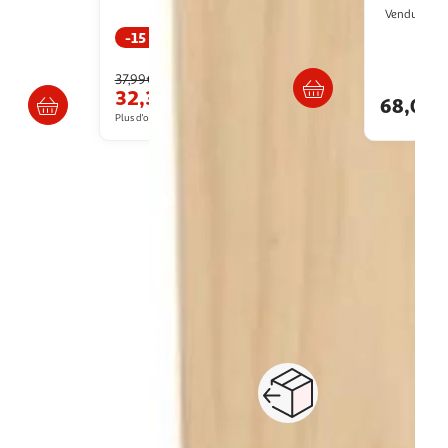
H
Vendu par
-15 %
Retrait dès 1/2 semaines
ès 3/4 jours
Liv
37,99€
32,37€
68,00
Plus d'offres à partir de
39.24€
...
1
2
3
4
5
6
24
Suivante
Paiement sécurisé en ligne
Retour produits : 3
ou au retrait
pour changer d’avi