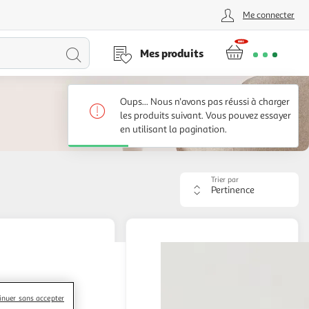
Me connecter
Lancer
Mes produits
la
Oups... Nous n'avons pas réussi à charger
recherche
les produits suivant. Vous pouvez essayer
en utilisant la pagination.
Trier par
Appliquer
le
critère
de
tri.
Votre
page
sera
rechargée.
inuer sans accepter