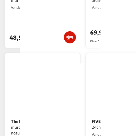
marron et banc
blanc
Toilinux
VidaXL
Vendu par
Vendu par
Livraison dè
Livr. ou retrait dès 5/6 jours
69,99€
48,99€
Plus d'offres à partir de
71.81€
The Home Deco Factory
FIVE
Étagère
Étagère murale carré fixy
murale design hexagonale 46cm
24cm chêne gris
naturel
Paris Prix
Vendu par