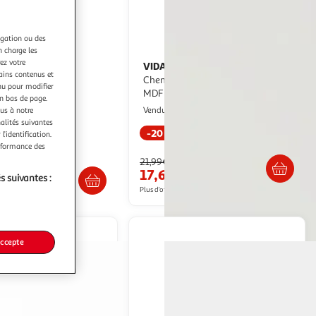
igation ou des
n charge les
ez votre
VIDAXL
agère murale
Etageres murales 2 pcs
tains contenus et
d'appoint avignon 35cm noir
Chene et blanc 23x23,5x3,8 cm
nu pour modifier
MDF
aris Prix
en bas de page.
Multishop
ous à notre
Vendu par
nalités suivantes
-20 %
l’identification.
Livraison dès 5/6 jours
erformance des
Livraison dès 8/9 jours
21,99€
17,66€
s suivantes :
€
Plus d'offres à partir de
24.7€
accepte