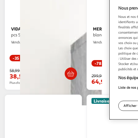
Nous preno
Nous et nos 6
identifiants u
finalités affi
VIDAXL
MERAX
Etageres murales cube 6
Etagère à poser d'angle
consentement,
pcs Sonoma gris 60x15x23 cm Bois
blanc - 42 cm mdf
annonces qui 
Multishop
Modern Life
Vendu par
Vendu par
vos choix ou 
Les choix que
politique de 
-35 %
: Utiliser des
-78 %
Livraison dès 5/6 jours
Stocker et/ou
Livraison dès 2
publicités et
58,99€
38,57€
299,99€
Nos équipe
64,98€
Plus d'offres à partir de
61.54€
Liste de nos 
Livraison offerte
Afficher 