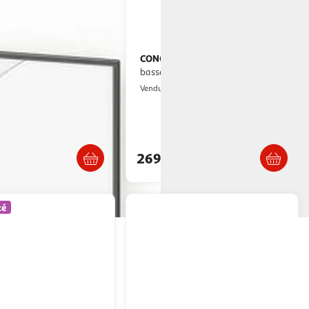
CONCEPT USINE
Étagère design
x16x90 cm Bois
basse noir et bois 180 cm sofie
e
Concept Usine
Vendu par
ultishop
Livraison dès 5/6 jours
Livraison dès 8/9 jours
269,90€
té