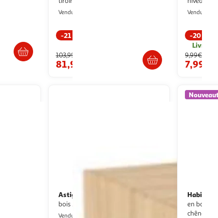
tiroir korfu 40cm beige & chêne
Paris Prix
P
Vendu par
Vendu par
-21 %
-20 %
s 4/5 jours
Livraison dès 1/2 semaines
Livr. ou
103,99€
9,99€
81,99€
7,99€
Nouveau
Astigarraga
Habitat e
Mini-bloc 6 tiroirs
bois 28x28x20cm - bloc-3x2
en bois ring - 68 x 60 x 68 cm -
chêne de
Multishop
Vendu par