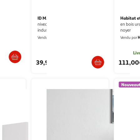
ID MARKET
Habitat e
Etagère échelle 4
niveaux avec tiroir detroit design
en bois uras - 87 x 22 x 76 cm -
industriel
noyer
IDMarket
H
Vendu par
Vendu par
/2 semaines
Livraison dès 5/6 jours
Liv
39,99€
111,0
Nouveau