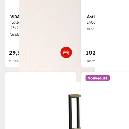
VIDAXL
Astigarraga
Etageres d'angle
Etagère 4 cases bois
flottantes 2pcs blanc brillant
140cm - DINAMIC-4
25x25x3,8cm MDF
Icoza
Vendu par
Multishop
Vendu par
Livraison dès 5/6 jours
Livraison dès 1
29,33€
102,68€
Plus d'offres à partir de
37.58€
Plus d'offres à partir de
108.22€
Nouveauté