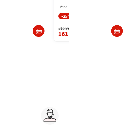
abitat et Jardin
Paris Prix
Vendu par
-25 %
raison dès 4/5 semaines
Livraison dès 1/2 semaines
216,99€
€
161,99€
Service client 7j/7
0 jours
03 59 30 59 30
s
8h>21h, dimanche 8h30>13h