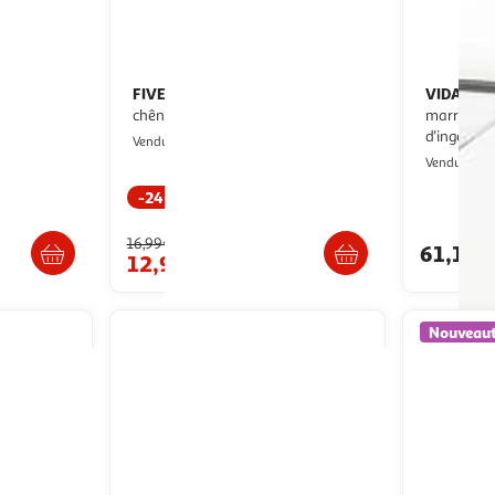
FIVE
VIDAXL
Étagère murale fixy 60cm
Etagere murale Chene
0 cm ,
chêne gris
marron 36
uleur
d'ingenieri
Paris Prix
Vendu par
M
Vendu par
-24 %
s 8/9 jours
Livr. ou retrait dès 3/4 jours
16,99€
61,16€
12,99€
Nouveau