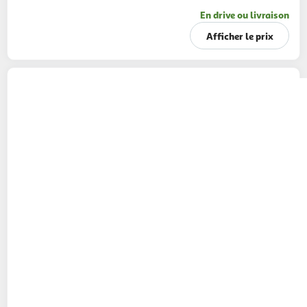
En drive ou livraison
Afficher le prix
AVÈNE
Xeracalm crème de douche
500ml