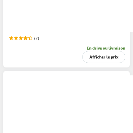
(7)
En drive ou livraison
Afficher le prix
AVÈNE
Xéracalm Huile lavante relipidante
1l