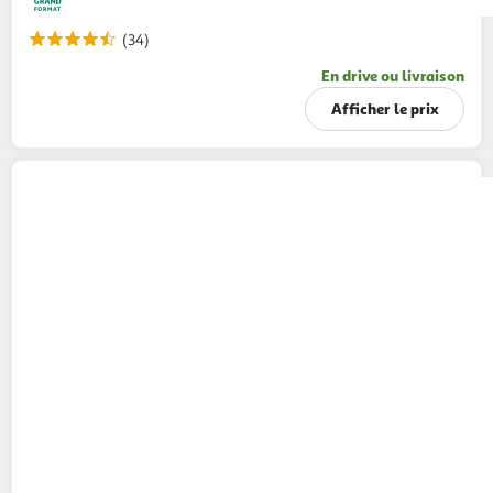
(34)
En drive ou livraison
Afficher le prix
AVÈNE
Xeracalm Gel nettoyant peaux
sensibles sèches visage et corps
750ml