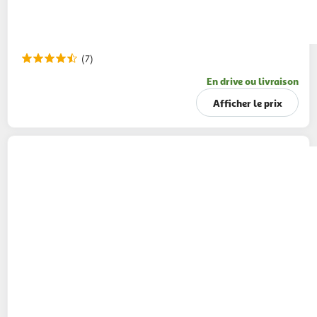
(7)
En drive ou livraison
Afficher le prix
AVÈNE
Xeracalm A.D Huile lavante relipidante
750ml