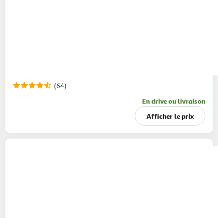
(64)
En drive ou livraison
Afficher le prix
AVÈNE
Xeracalm Huile lavante relipidante
400ml