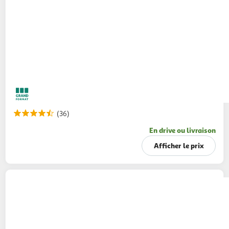
(36)
En drive ou livraison
Afficher le prix
AVÈNE
Xeracalm A.D huile lavante relipidante
400ml