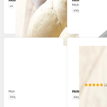
PAIN FRAIS
PAIN FRAIS
Faluches FAB
CULTIVONS LE BON
Miche tranchée bio
x4
400g
En drive ou livraison
En drive o
Afficher le prix
Afficher
(
Pain platine
PAIN FRAIS
Pain son
500g
300g
En drive ou livraison
En drive o