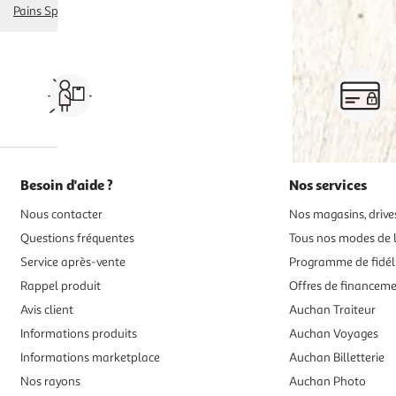
Pains Spéciaux
baguettes
Vos courses à domicile, en
drive ou click & collect
Besoin d'aide ?
Nos services
Nous contacter
Nos magasins, drives
Questions fréquentes
Tous nos modes de l
Service après-vente
Programme de fidél
Rappel produit
Offres de financem
Avis client
Auchan Traiteur
Informations produits
Auchan Voyages
Informations marketplace
Auchan Billetterie
Nos rayons
Auchan Photo