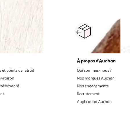
Paiement sécurisé en ligne
Retour produits : 3
ou au retrait
pour changer d’avi
À propos d'Auchan
 et points de retrait
Qui sommes-nous ?
ivraison
Nos marques Auchan
ité Waaoh!
Nos engagements
ent
Recrutement
Application Auchan