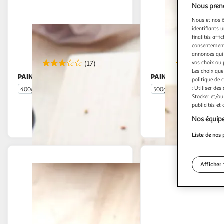
Nous preno
Nous et nos 6
identifiants u
finalités affi
consentement,
annonces qui 
vos choix ou 
(17)
(1
Les choix que
PAIN FRAIS
PAIN FRAIS
Pavé saveur tradition
Boulot tra
politique de 
: Utiliser des
400g
500g
Stocker et/ou
En drive ou livraison
En drive o
publicités et
Nos équipe
Afficher le prix
Afficher
Liste de nos 
Afficher 