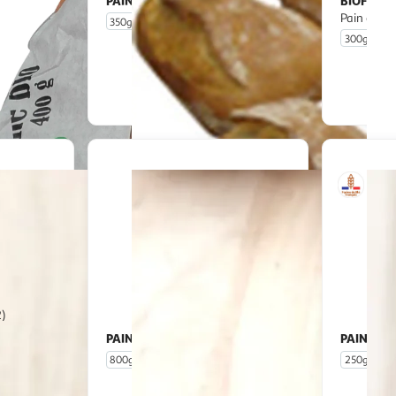
PAIN FRAIS
BIOFOUR
Petits pavés saveur
Pain comp
350g
5 pièces
300g
u livraison
En drive ou livraison
 le prix
Afficher le prix
2)
PAIN FRAIS
PAIN FRA
Pain campagne
800g
250g
5 
u livraison
En drive ou livraison