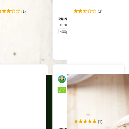
(1)
(3)
IS
PAIN FRAIS
CULTIVONS LE BON
Miche farinée
tranchée
400g
En drive ou livraison
En drive ou livraison
Afficher le prix
Afficher le prix
(1)