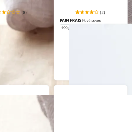
(8)
(2)
IS
PAIN FRAIS
Pain blanc boulot
Pavé saveur
400g
En drive ou livraison
En drive ou livraison
Afficher le prix
Afficher le prix