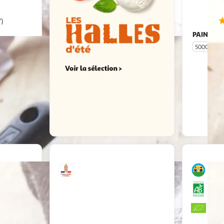
7)
PAIN FRA
500G
u livraison
 le prix