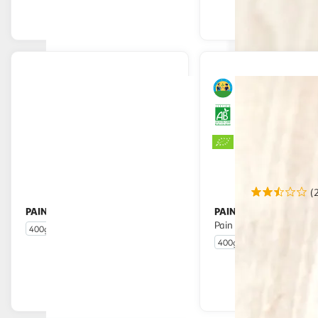
Afficher le prix
Afficher
(
PAIN FRAIS
PAIN FRAIS
Fougasse aux lardons
CULTIVONS LE BON
Pain épeautre bio
400g
400g
En drive ou livraison
En drive o
Afficher le prix
Afficher