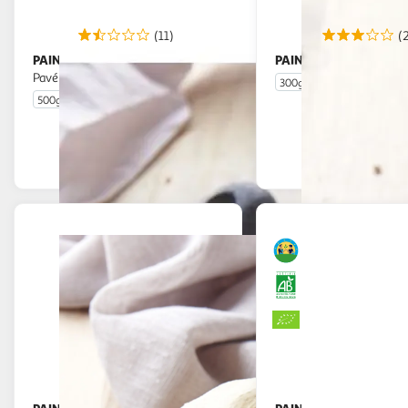
(11)
(
PAIN FRAIS
PAIN FRAIS
CULTIVONS LE BON
Pain compl
Pavé bio
300g
500g
En drive ou livraison
En drive o
Afficher le prix
Afficher