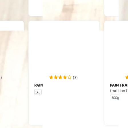
 le prix
Afficher le prix
2)
(3)
PAIN FRAIS
PAIN FRA
Pain
tradition 
1kg
500g
u livraison
En drive ou livraison
 le prix
Afficher le prix