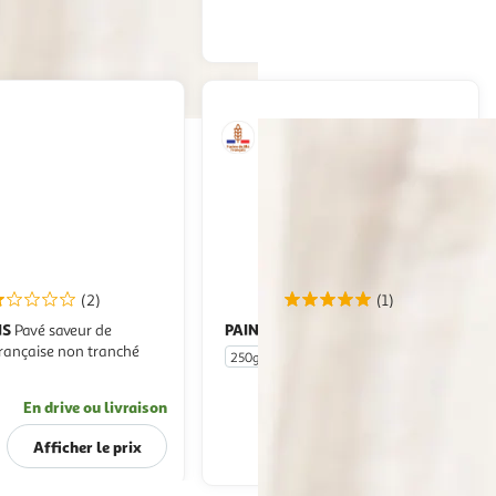
Afficher le prix
Afficher le prix
(2)
(1)
IS
PAIN FRAIS
Pavé saveur de
Petit pain
française non tranché
250g
5 pièces
En drive ou livraison
En drive ou livraison
Afficher le prix
Afficher le prix