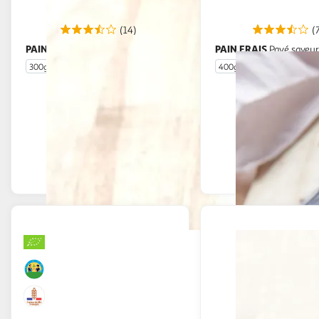
(14)
(
PAIN FRAIS
PAIN FRAIS
Pain de campagne
Pavé saveur
300g
400g
En drive ou livraison
En drive o
Afficher le prix
Afficher