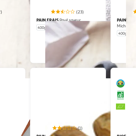
2)
(23)
PAIN FRAIS
PAIN FRA
et
Pavé saveur
Miche bio
400g
400g
u livraison
En drive ou livraison
 le prix
Afficher le prix
(1)