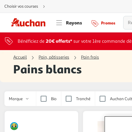
Aller
Choisir vos courses
directement
au
contenu
Aller
Rayons
Promos
directement
à
la
recherche
Aller
20€ offerts*
Bénéficiez de
sur votre 1ère commande dè
directement
à
la
navigation
Accueil
Pain, pâtisseries
Pain frais
Aller
directement
Pains blancs
à
la
rubrique
besoin
d'aide
Marque
Bio
Tranché
Auchan Cult