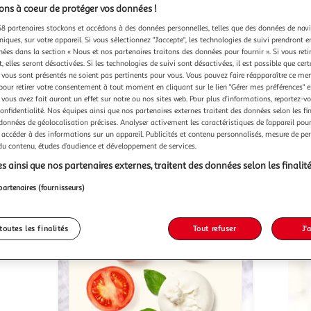
ns à coeur de protéger vos données !
8 partenaires stockons et accédons à des données personnelles, telles que des données de nav
niques, sur votre appareil. Si vous sélectionnez "J'accepte", les technologies de suivi prendront e
chées dans la section « Nous et nos partenaires traitons des données pour fournir ». Si vous retir
 elles seront désactivées. Si les technologies de suivi sont désactivées, il est possible que cer
vous sont présentés ne soient pas pertinents pour vous. Vous pouvez faire réapparaître ce me
pour retirer votre consentement à tout moment en cliquant sur le lien "Gérer mes préférences" 
3)
(11)
 vous avez fait auront un effet sur notre ou nos sites web. Pour plus d’informations, reportez-v
PAIN FRAIS
PAIN FRA
nché
Petits pains blanc
confidentialité. Nos équipes ainsi que nos partenaires externes traitent des données selon les fi
 données de géolocalisation précises. Analyser activement les caractéristiques de l’appareil pour 
500g
10 pièces
400g
 accéder à des informations sur un appareil. Publicités et contenu personnalisés, mesure de p
u livraison
En drive ou livraison
 du contenu, études d’audience et développement de services.
s ainsi que nos partenaires externes, traitent des données selon les finalité
 le prix
Afficher le prix
partenaires (fournisseurs)
toutes les finalités
Tout refuser
J'