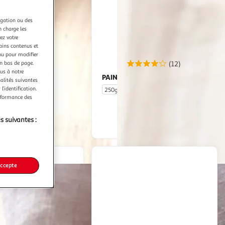
sera
rechargée.
igation ou des
n charge les
ez votre
tains contenus et
nu pour modifier
en bas de page.
(43)
(12)
ous à notre
IS
PAIN FRAIS
Pain de campagne
Petits pains blancs
nalités suivantes
l’identification.
250g
5 pièces
erformance des
En drive ou livraison
En drive ou livraison
s suivantes :
Afficher le prix
Afficher le prix
accepte