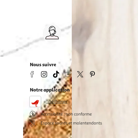
Service client 7j/7
0 jours
03 59 30 59 30
s
8h>21h, dimanche 8h30>13h
Nous suivre
Notre application
Télécharger
Accessibilité : non conforme
Espace sourds et malentendants