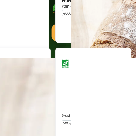
NIL
PAIN FRAIS
CULTIVONS LE BON
CULTIVONS LE BON
let bio
Pain de campagne bio
400g
En drive ou livraison
En drive ou livraison
Afficher le prix
Afficher le prix
IS
Pavé bio filière Auchan
Petits pains
500g
pièces
En drive ou livraison
En drive ou livraison