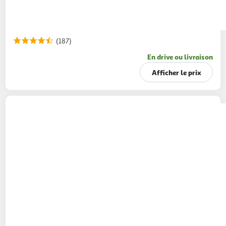
(187)
En drive ou livraison
Afficher le prix
CANDIA
Grandlait Lait frais demi-écrémé de
montagne
1l