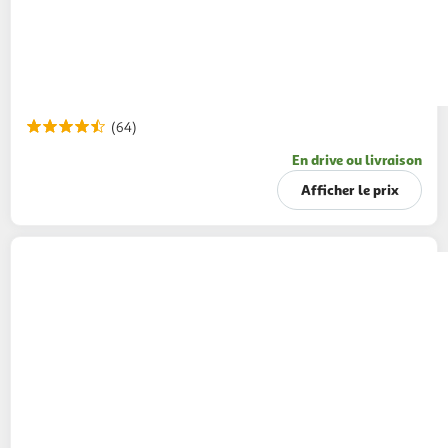
(64)
En drive ou livraison
Afficher le prix
POUCE
Lait demi-écrémé UHT
6x1L