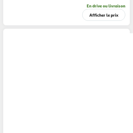
En drive ou livraison
Afficher le prix
ALSACE LAIT
Lait frais demi-écrémé
1L