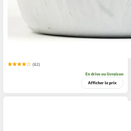
(82)
En drive ou livraison
Afficher le prix
CANDIA
Viva Lait demi-écrémé UHT vitaminé
6x50cl