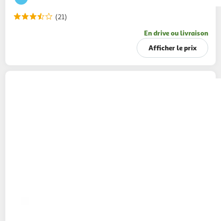
(21)
En drive ou livraison
Afficher le prix
ALSACE LAIT
Lait demi-écrémé stérilisé UHT
1l