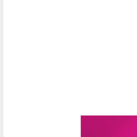
200g
12 parts