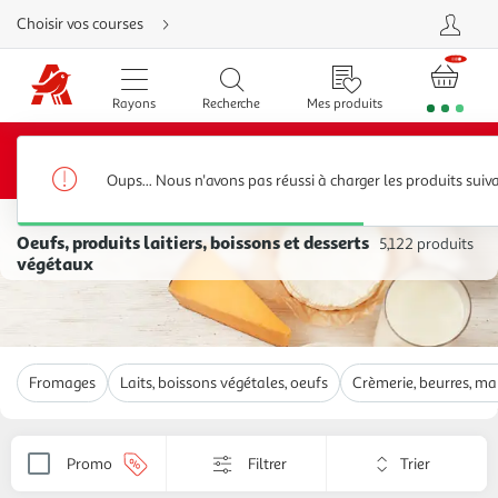
Aller
Choisir vos courses
directement
au
contenu
Aller
directement
Rayons
Recherche
Mes produits
à
la
recherche
20€ offerts*
Bénéficiez de
sur votre 1ère commande
Aller
dès 80€ d’achats avec le code BIENVENUE20 jusqu’au
directement
31/08/2026
à
Oups... Nous n'avons pas réussi à charger les produits suiv
la
navigation
Accueil
Aller
directement
Oeufs, produits laitiers, boissons et desserts
5,122 produits
à
végétaux
la
rubrique
besoin
d'aide
Fromages
Laits, boissons végétales, oeufs
Crèmerie, beurres, ma
Trier
Promo
Filtrer
Appliquer
par
le