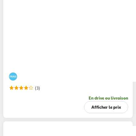
(3)
En drive ou livraison
Afficher le prix
BRIDELIGHT
Fromage allégé à l'emmental à
tartiner