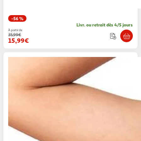
-56 %
Livr. ou retrait dès 4/5 jours
À partir de
35,99€
15,99€
SUN PROJECT
Maillot de Bain 2 Pieces Blanc
Fille Sun Project
1 coloris
Espace sport
Vendu par