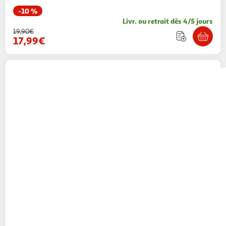
-10 %
Livr. ou retrait dès 4/5 jours
19,90€
17,99€
ARENA
Maillots de bain 1 pièce Noir Fille
Arena Shaking
1 coloris
Espace sport
Vendu par