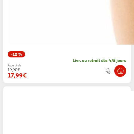
-10 %
Livr. ou retrait dès 4/5 jours
À partir de
19,90€
17,99€
O'NEILL
Maillot de bain 2 pieces Noir Fille
O'Neill Venice
1 coloris
Espace sport
Vendu par