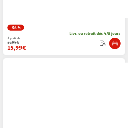
-56 %
Livr. ou retrait dès 4/5 jours
À partir de
35,99€
15,99€
O'NEILL
Maillot de bain 2 pieces Bleu Fille
O'Neill Surf State
1 coloris
Espace sport
Vendu par