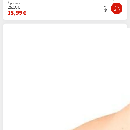
À partir de
26,00€
15,99€
SUN PROJECT
Maillot de Bain 2 Pieces
Multicolore Fille Sun Project 2971
1 coloris
Espace sport
Vendu par