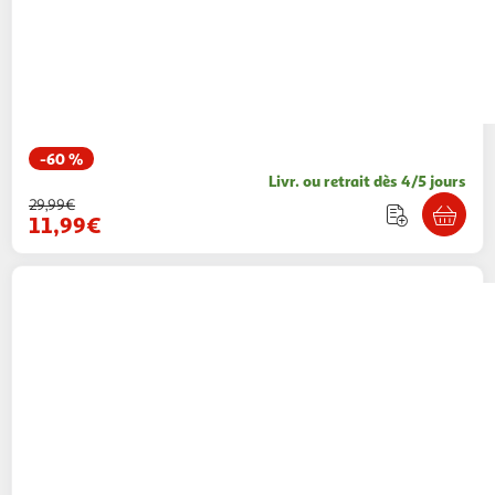
-60 %
Livr. ou retrait dès 4/5 jours
29,99€
11,99€
O'NEILL
Maillot de bain 2 pieces Noir Fille
O'Neill Surf State
1 coloris
Espace sport
Vendu par