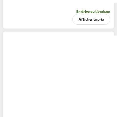
En drive ou livraison
Afficher le prix
PETIT BEGUIN
Pyjama bébé en velours
cacahuète
1 coloris
Petit Béguin
Vendu par