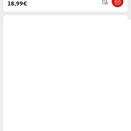
18,99€
PETIT BEGUIN
Surpyjama bébé en polaire
constellation
1 coloris
Petit Béguin
Vendu par