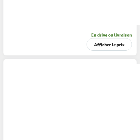
En drive ou livraison
Afficher le prix
PETIT BEGUIN
Lot de 2 pyjamas bébé en
velours constellation
1 coloris