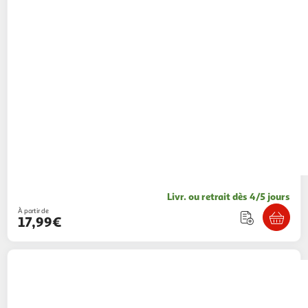
Livr. ou retrait dès 4/5 jours
À partir de
17,99€
PETIT BEGUIN
Surpyjama bébé en sherpa
cracotte
1 coloris