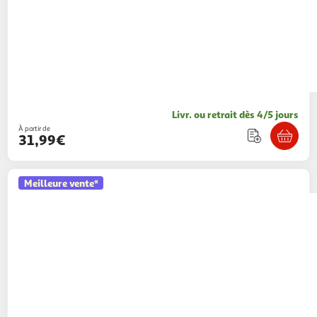
Livr. ou retrait dès 4/5 jours
À partir de
31,99€
Meilleure vente*
PETIT BEGUIN
Surpyjama en gaze de coton
douceur
1 coloris