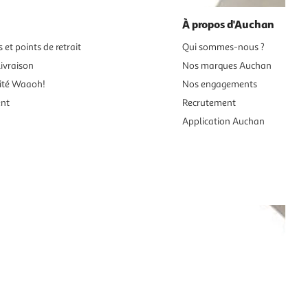
À propos d'Auchan
 et points de retrait
Qui sommes-nous ?
ivraison
Nos marques Auchan
ité Waaoh!
Nos engagements
ent
Recrutement
Application Auchan
es aux mineurs de moins de 18 ans
vente en ligne.