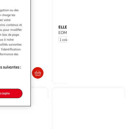
igation ou des
n charge les
ez votre
tains contenus et
ELLE EST OU LA MER
T Shirt Fille Kappa Kiemma
T shirt Fille
nu pour modifier
EOM Luzine
en bas de page.
ous à notre
1 coloris
ultishop
nalités suivantes
l’identification.
erformance des
En drive ou livraison
. ou retrait dès 5/6 jours
s suivantes :
Afficher le prix
accepte