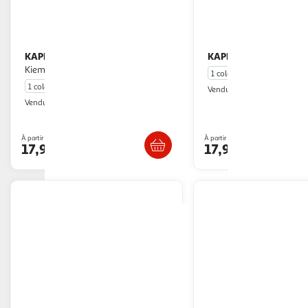
KAPPA
KAPPA
T Shirt Clair Fille Kappa
T Shirt Fille
Kiemma
1 coloris
1 coloris
Multishop
Vendu par
Multishop
Vendu par
Livr. ou retrait dès 5/6 jours
Livr. ou retrait d
À partir de
À partir de
17,94€
17,94€