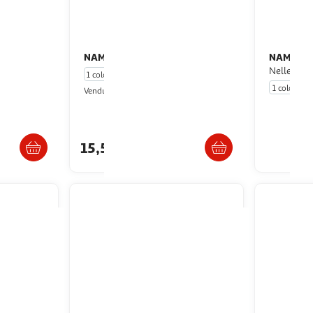
NAME IT
NAME IT
 Kappa Kiepa
T shirt Fille Name it Hilde
T shirt Fille Name It
Nellen
1 coloris
1 coloris
Multishop
Vendu par
ès 5/6 jours
Livr. ou retrait dès 5/6 jours
15,57€