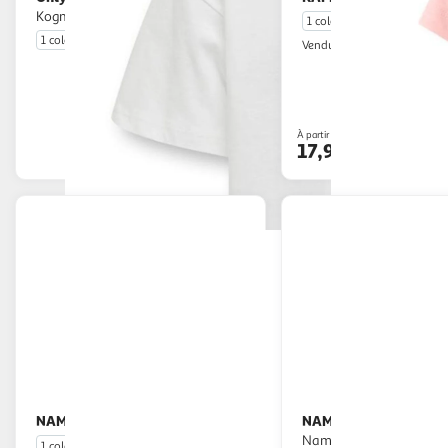
Kogmaiken
1 coloris
1 coloris
Multishop
Vendu par
En drive ou livraison
Livr. ou retrait d
À partir de
Afficher le prix
17,94€
NAME IT
NAME IT
T shirt Fille Name it Jerko
T-shirt Orange Fille
Name it Nyla
1 coloris