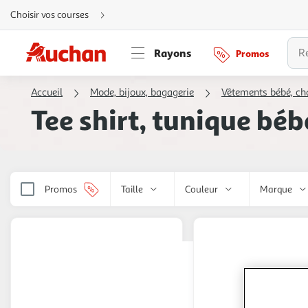
Aller
Choisir vos courses
directement
au
contenu
Aller
Rayons
Promos
directement
à
la
recherche
Accueil
Mode, bijoux, bagagerie
Vêtements bébé, ch
Aller
directement
Tee shirt, tunique bébé
à
la
navigation
Aller
directement
à
la
rubrique
besoin
Promos
Taille
Couleur
Marque
d'aide