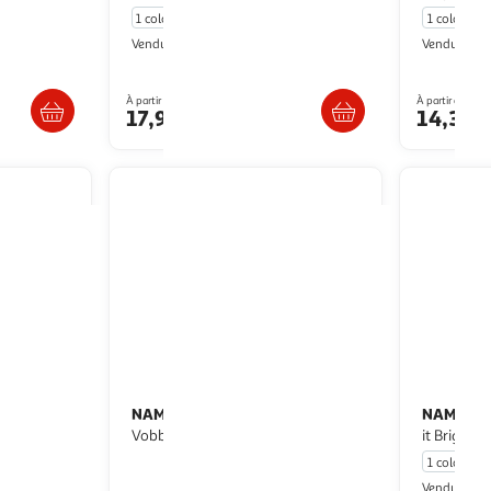
1 coloris
1 coloris
Multishop
M
Vendu par
Vendu par
ès 5/6 jours
Livr. ou retrait dès 5/6 jours
Livr
À partir de
À partir de
17,94€
14,39€
NAME IT
NAME IT
T Shirt Fille Name it
T-shirt Mauve Fille Name
o
Vobbo
it Brigita
1 coloris
M
Vendu par