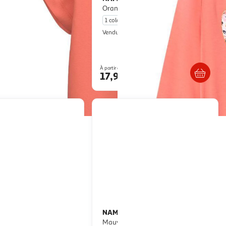
Orange Fille Name it Fnjafa
1 coloris
Multishop
Vendu par
En drive ou livraison
Livr. ou retrait dès 5/6 jours
À partir de
Afficher le prix
17,93€
NAME IT
T-Shirt Manches Longues
Coral
Mauve Fille Name it Fobba