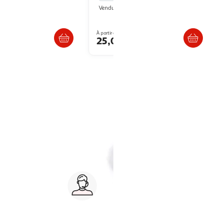
Multishop
Vendu par
. ou retrait dès 5/6 jours
Livr. ou retrait dès 5/6 jours
À partir de
25,05€
, sweat
manteau, combinaison pilote
bonnet, chapeau, accessoires
Service client 7j/7
0 jours
03 59 30 59 30
s
8h>21h, dimanche 8h30>13h