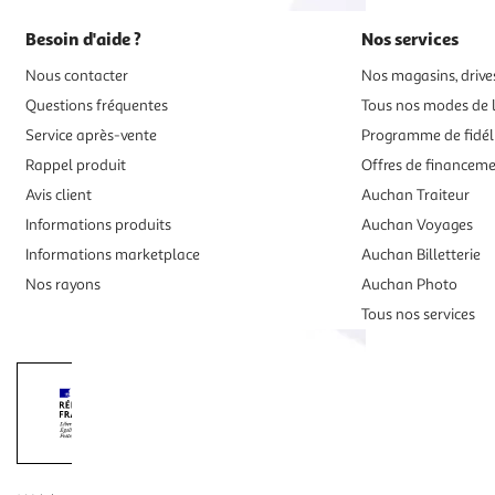
Besoin d'aide ?
Nos services
Nous contacter
Nos magasins, drives
Questions fréquentes
Tous nos modes de l
Service après-vente
Programme de fidél
Rappel produit
Offres de financem
Avis client
Auchan Traiteur
Informations produits
Auchan Voyages
Informations marketplace
Auchan Billetterie
Nos rayons
Auchan Photo
Tous nos services
Interdiction de vente de boissons alcooliqu
La preuve de majorité de l'acheteur est exigée au moment de la 