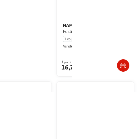
NAME IT
T-shirt Gris Fille Name it
Fostinna
1 coloris
Multishop
Vendu par
En drive ou livraison
Livr. ou retrait dès 5/6 jours
À partir de
Afficher le prix
16,74€