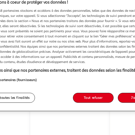
ns à coeur de protéger vos données !
8 partenaires stockons et accédons à des données personnelles, telles que des données de nav
niques, sur votre appareil. Si vous sélectionnez "J'accepte", les technologies de suivi prendront e
chées dans la section « Nous et nos partenaires traitons des données pour fournir ». Si vous retir
 elles seront désactivées. Si les technologies de suivi sont désactivées, il est possible que cer
Vero Moda
KAPPA
T Shirt Manches
vous sont présentés ne soient pas pertinents pour vous. Vous pouvez faire réapparaître ce me
Longues Fille Vero Moda Lavender
1 coloris
pour retirer votre consentement à tout moment en cliquant sur le lien "Gérer mes préférences" 
 vous avez fait auront un effet sur notre ou nos sites web. Pour plus d’informations, reportez-v
1 coloris
M
Vendu par
confidentialité. Nos équipes ainsi que nos partenaires externes traitent des données selon les fi
Multishop
Vendu par
 données de géolocalisation précises. Analyser activement les caractéristiques de l’appareil pour 
 accéder à des informations sur un appareil. Publicités et contenu personnalisés, mesure de p
 du contenu, études d’audience et développement de services.
ès 4/5 jours
Livr. ou retrait dès 5/6 jours
Livr
s ainsi que nos partenaires externes, traitent des données selon les finalité
À partir de
À partir de
20,32€
17,94€
partenaires (fournisseurs)
toutes les finalités
Tout refuser
J'