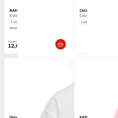
NAME IT
CALVIN KLEIN JEANS
T Shirt Marine Fille Name
T shirt Fille
it Vobbo
Calvin Klein Jeans Mo
1 coloris
1 coloris
Multishop
Vendu par
En drive o
Livr. ou retrait dès 5/6 jours
À partir de
Afficher
12,00€
Only
KAPPA
T shirt /Vert Fille Only
T shirt Fille 