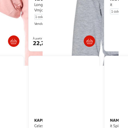
Longues Gris Fille Vero Moda
it
Vmjoy Knot
1 coloris
1 coloris
Multishop
Vendu par
ès 5/6 jours
Livr. ou retrait dès 5/6 jours
À partir de
22,70€
KAPPA
NAME IT
T-shirt Gris Fille Kappa
T-Shirt Rouge Fille Name
Celeste
it Spiced 