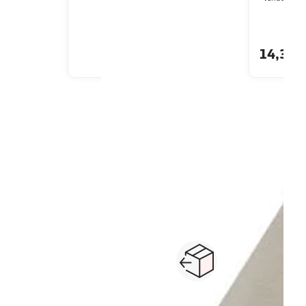
u livraison
En drive ou livraison
Livr
14,39€
 le prix
Afficher le prix
1
2
Suivante
legging, short
jupe, robe
maillot de bain
ensemble, barboteuse
pull, gilet
Paiement sécurisé en ligne
Retour produits : 3
ou au retrait
pour changer d’avi