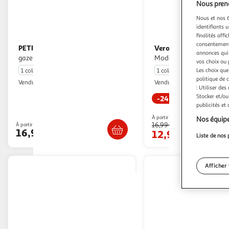
Nous preno
Nous et nos 6
identifiants u
finalités affi
consentement,
PETIT BEGUIN
Vero Moda
Blouse bébé en
T shirt Femme Vero
annonces qui 
gaze de coton tiana
Moda Malberte
vos choix ou 
Les choix que
1 coloris
1 coloris
politique de 
Petit Béguin
Espace sport
Vendu par
Vendu par
: Utiliser des
Stocker et/ou
-24 %
publicités et
Livr. ou retrait d
Livr. ou retrait dès 4/5 jours
À partir de
Nos équipe
16,99€
À partir de
16,99€
12,99€
Liste de nos 
Afficher 