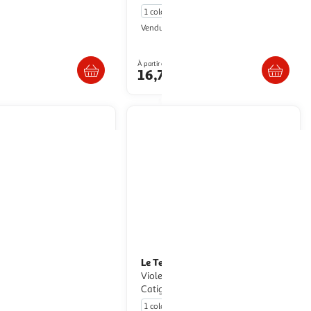
1 coloris
ultishop
Multishop
Vendu par
. ou retrait dès 5/6 jours
Livr. ou retrait dès 5/6 jours
À partir de
16,74€
Le Temps Des Cerises
T-shirt
Violet Fille Le Temps Des Cerises
Catigi
1 coloris
ultishop