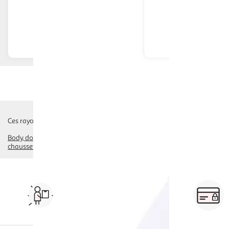
En drive ou livraison
En drive o
Afficher le prix
Afficher
Ces rayons pourraient également vous intéresser :
Body
dors bien, pyjama, combinaison
chaussures, chaussons
pantalon, 
chaussettes, collants
Vos courses à domicile, en
drive ou click & collect