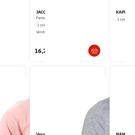
JACQUELINE DE YONG
KAPPA
T shirt
nogram
Femme JDY Life
1 coloris
1 coloris
Multishop
Vendu par
u livraison
Livr. ou retrait dès 5/6 jours
16,77€
 le prix
Vero Moda
NAME IT
Kappa Korali
T-Shirt Manches
T shirt Orange Fille Name