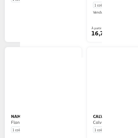
1 coloris
Multishop
Vendu par
En drive ou livraison
Livr. ou retrait d
À partir de
Afficher le prix
16,74€
NAME IT
CALVIN KLEIN JEANS
T Shirt Fille Name it
T Shirt Fille
Flanica
Calvin Klein Jeans Micr
1 coloris
1 coloris