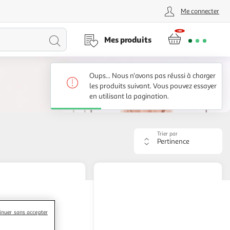
Me connecter
Lancer
Mes produits
la
Oups... Nous n'avons pas réussi à charger
recherche
les produits suivant. Vous pouvez essayer
en utilisant la pagination.
Trier par
Appliquer
le
critère
de
tri.
Votre
page
sera
inuer sans accepter
rechargée.