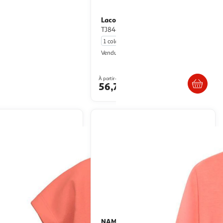
Lacoste
T shirt Fille Kappa Korali
T Shirt Fille Lacoste
TJ8445
1 coloris
Multishop
Vendu par
En drive ou livraison
Livr. ou retrait dès 5/6 jours
À partir de
Afficher le prix
56,78€
NAME IT
T-shirt Manches Longues