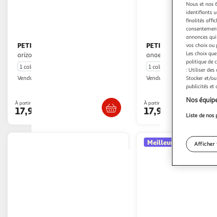
Nous et nos 6
identifiants u
finalités affi
consentement,
annonces qui 
PETIT BEGUIN
PETIT BEGUIN
vos choix ou 
Pyjama bébé
Pyjama bébé
Les choix que
arizona - fille
anaelle - fille
politique de 
1 coloris
1 coloris
: Utiliser des
Petit Béguin
Petit Béguin
Stocker et/ou
Vendu par
Vendu par
publicités et
Livr. ou retrait dès 4/5 jours
Livr. ou retrait d
Nos équipe
À partir de
À partir de
17,99€
17,99€
Liste de nos 
Meilleure vente*
Afficher 