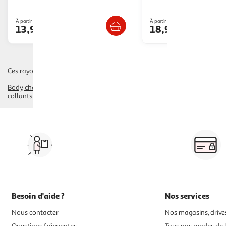
Livr. ou retrait dès 4/5 jours
Livr. ou retrait d
À partir de
À partir de
13,99€
18,99€
Ces rayons pourraient également vous intéresser :
Body
chaussures, chaussons
tee shirt, débardeur
pantalon, legging, shor
collants
Vos courses à domicile, en
drive ou click & collect
Besoin d'aide ?
Nos services
Nous contacter
Nos magasins, drives