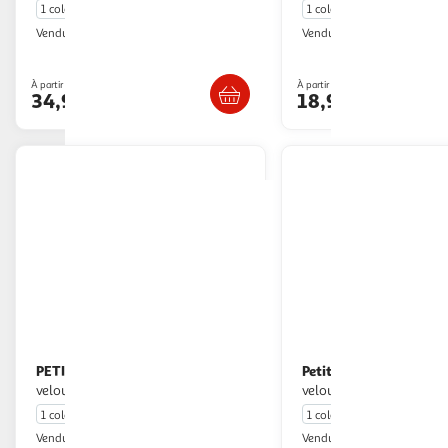
1 coloris
1 coloris
Petit Béguin
Petit Béguin
Vendu par
Vendu par
Livr. ou retrait dès 4/5 jours
Livr. ou retrait d
À partir de
À partir de
34,99€
18,99€
PETIT BEGUIN
Petit Béguin
Pyjama bébé en
Pyjama bébé en
velours elisa
velours Holamuchacha
1 coloris
1 coloris
Petit Béguin
Petit Béguin
Vendu par
Vendu par