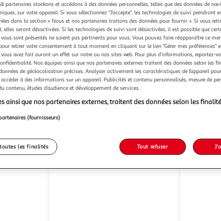
8 partenaires stockons et accédons à des données personnelles, telles que des données de nav
niques, sur votre appareil. Si vous sélectionnez "J'accepte", les technologies de suivi prendront e
chées dans la section « Nous et nos partenaires traitons des données pour fournir ». Si vous retir
 elles seront désactivées. Si les technologies de suivi sont désactivées, il est possible que cer
vous sont présentés ne soient pas pertinents pour vous. Vous pouvez faire réapparaître ce me
PETIT BEGUIN
PETIT BE
pour retirer votre consentement à tout moment en cliquant sur le lien "Gérer mes préférences" 
Pyjama bébé en
 vous avez fait auront un effet sur notre ou nos sites web. Pour plus d’informations, reportez-v
velours polarmoon
velours 
confidentialité. Nos équipes ainsi que nos partenaires externes traitent des données selon les fi
1 coloris
1 coloris
 données de géolocalisation précises. Analyser activement les caractéristiques de l’appareil pour 
Petit Béguin
P
 accéder à des informations sur un appareil. Publicités et contenu personnalisés, mesure de p
Vendu par
Vendu par
 du contenu, études d’audience et développement de services.
ès 4/5 jours
Livr. ou retrait dès 4/5 jours
Livr
s ainsi que nos partenaires externes, traitent des données selon les finalité
À partir de
À partir de
18,99€
18,99€
partenaires (fournisseurs)
toutes les finalités
Tout refuser
J'