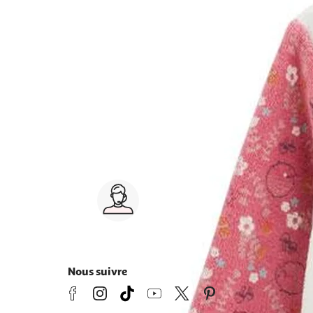
au, combinaison pilote
bonnet, chapeau, accessoires
chaussettes,
Service client 7j/7
0 jours
03 59 30 59 30
s
8h>21h, dimanche 8h30>13h
Nous suivre