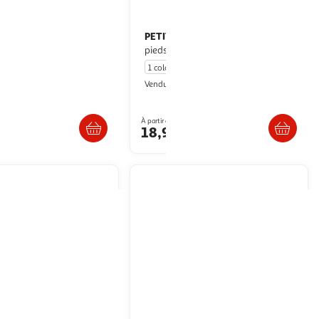
GUIN
PETIT BEGUIN
Surpyjama bébé en
Pyjama bébé à
atcha
pieds retroussables fiesta
1 coloris
etit Béguin
Petit Béguin
Vendu par
. ou retrait dès 4/5 jours
Livr. ou retrait dès 4/5 jours
À partir de
€
18,99€