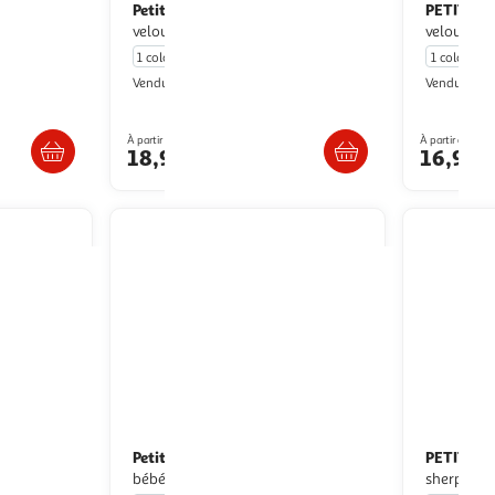
Petit Béguin
PETIT BE
Pyjama bébé en
velours Céleste
velours ev
1 coloris
1 coloris
Petit Béguin
P
Vendu par
Vendu par
ès 4/5 jours
Livr. ou retrait dès 4/5 jours
Livr
À partir de
À partir de
18,99€
16,99€
Petit Béguin
PETIT BE
Lot de 2 pyjamas
bébé en velours Swan
sherpa ai