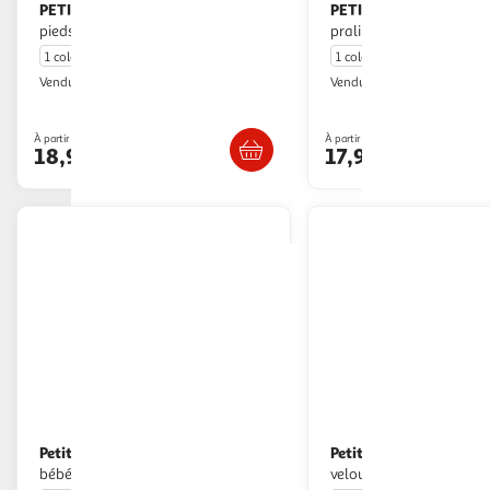
PETIT BEGUIN
PETIT BEGUIN
Pyjama bébé à
Pyjama bébé
pieds retroussables poésie d'été
praline - fille
1 coloris
1 coloris
Petit Béguin
Petit Béguin
Vendu par
Vendu par
Livr. ou retrait dès 4/5 jours
Livr. ou retrait d
À partir de
À partir de
18,99€
17,99€
Petit Béguin
Petit Béguin
Lot de 2 pyjamas
Pyjama bébé en
bébé en velours Dina
velours Matcha