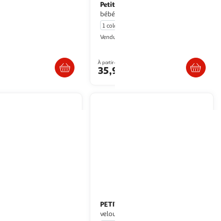
GUIN
Petit Béguin
Pyjama bébé en
Lot de 2 pyjamas
ie
bébé Holamuchacha
1 coloris
etit Béguin
Petit Béguin
Vendu par
. ou retrait dès 4/5 jours
Livr. ou retrait dès 4/5 jours
À partir de
35,99€
GUIN
PETIT BEGUIN
Surpyjama bébé en
Pyjama bébé en
mée
velours harmony