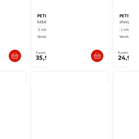
PETIT BEGUIN
PETIT BE
Lot de 2 pyjamas
bébé adele
sherpa m
1 coloris
1 coloris
Petit Béguin
P
Vendu par
Vendu par
ès 4/5 jours
Livr. ou retrait dès 4/5 jours
Livr
À partir de
À partir de
35,99€
24,99