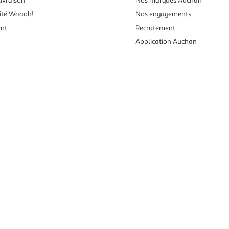
ivraison
Nos marques Auchan
ité Waaoh!
Nos engagements
ent
Recrutement
Application Auchan
es aux mineurs de moins de 18 ans
vente en ligne.