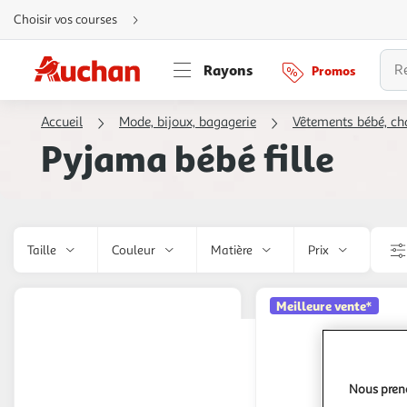
Aller
Choisir vos courses
directement
au
contenu
Aller
Rayons
Promos
directement
à
la
recherche
Accueil
Mode, bijoux, bagagerie
Vêtements bébé, ch
Aller
directement
Pyjama bébé fille
à
la
navigation
Aller
directement
à
la
rubrique
besoin
Taille
Couleur
Matière
Prix
d'aide
Meilleure vente*
Nous preno