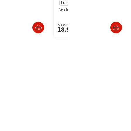
1 coloris
etit Béguin
Petit Béguin
Vendu par
. ou retrait dès 4/5 jours
Livr. ou retrait dès 4/5 jours
À partir de
€
18,99€