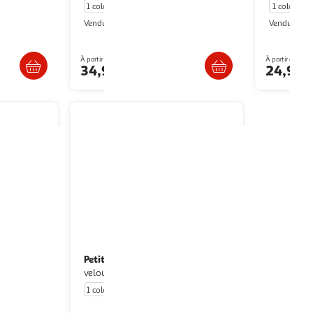
1 coloris
1 coloris
Petit Béguin
P
Vendu par
Vendu par
ès 4/5 jours
Livr. ou retrait dès 4/5 jours
Livr
À partir de
À partir de
34,99€
24,99
Petit Béguin
Pyjama bébé en
velours Happy Days
1 coloris