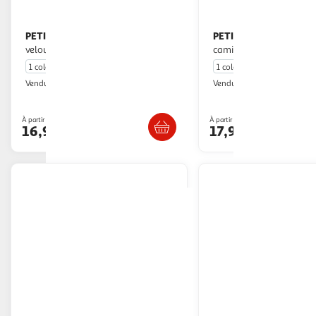
PETIT BEGUIN
PETIT BEGUIN
Pyjama bébé en
Pyjama bébé
velours cirque d'automne
camila - fille
1 coloris
1 coloris
Petit Béguin
Petit Béguin
Vendu par
Vendu par
Livr. ou retrait dès 4/5 jours
Livr. ou retrait d
À partir de
À partir de
16,99€
17,99€