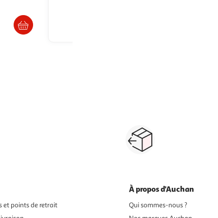
En drive ou livraison
ès 4/5 jours
Afficher le prix
t
jupe, robe
maillot de bain
ensemble, barboteuse
pull, gilet, sweat
mante
Paiement sécurisé en ligne
Retour produits : 3
ou au retrait
pour changer d’avi
À propos d'Auchan
 et points de retrait
Qui sommes-nous ?