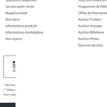
Questions fréquentes
Tous nos modes de l
Service après-vente
Programme de fidél
Rappel produit
Offres de financem
Avis client
Auchan Traiteur
Informations produits
Auchan Voyages
Informations marketplace
Auchan Billetterie
Nos rayons
Auchan Photo
Tous nos services
Interdiction de vente de boissons alcooliqu
La preuve de majorité de l'acheteur est exigée au moment de la 
* Voir les conditions
en cliquant ici
** L’abus d’alcool est dangereux pour la santé, à consommer avec modération
Pour votre santé, évitez de grignoter entre les repas.
www.mangerbouger.fr