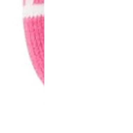
es aux mineurs de moins de 18 ans
vente en ligne.
nditions des offres et promotions
Gérer mes préférences
Politique de c
Auchan 2026 © Tous droits réservés