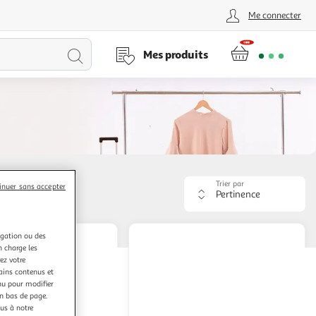
Me connecter
Lancer
Mes produits
la
recherche
Trier par
inuer sans accepter
Appliquer
le
critère
de
igation ou des
tri.
n charge les
Votre
ez votre
page
tains contenus et
sera
nu pour modifier
rechargée.
en bas de page.
ous à notre