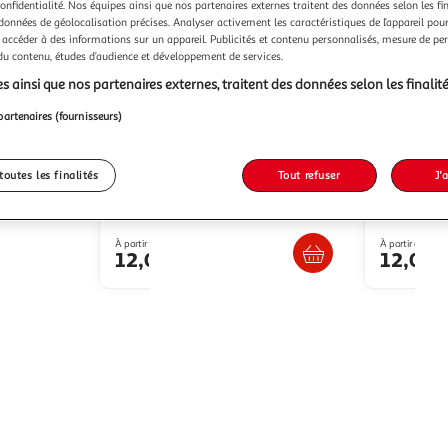
confidentialité. Nos équipes ainsi que nos partenaires externes traitent des données selon les fi
 données de géolocalisation précises. Analyser activement les caractéristiques de l’appareil pour 
 accéder à des informations sur un appareil. Publicités et contenu personnalisés, mesure de p
 du contenu, études d’audience et développement de services.
s ainsi que nos partenaires externes, traitent des données selon les finalité
ELLE EST OU LA MER
DIM
Chaussettes
3x Paires de Chaussettes
7
Blanc/Rouges Fille EOM Ossax
Grises/Rou
partenaires (fournisseurs)
Dim Fanta
1 coloris
1 coloris
Multishop
Vendu par
toutes les finalités
Tout refuser
J'
M
Vendu par
u livraison
Livr. ou retrait dès 5/6 jours
Livr
À partir de
À partir de
 le prix
12,00€
12,00
 débardeur
pantalon, legging, short
jupe, robe
maillot de bain
ensemble, b