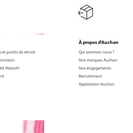
Paiement sécurisé en ligne
Retour produits : 3
ou au retrait
pour changer d’avi
À propos d'Auchan
 et points de retrait
Qui sommes-nous ?
ivraison
Nos marques Auchan
ité Waaoh!
Nos engagements
ent
Recrutement
Application Auchan