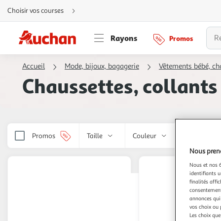
Aller
Choisir vos courses
directement
au
contenu
Aller
Rayons
Promos
directement
à
la
recherche
Accueil
Mode, bijoux, bagagerie
Vêtements bébé, ch
Aller
directement
Chaussettes, collants 
à
la
navigation
Aller
directement
à
la
rubrique
besoin
Promos
Taille
Couleur
Marque
d'aide
Nous preno
Nous et nos 6
identifiants u
finalités affi
consentement,
annonces qui 
vos choix ou 
Les choix que