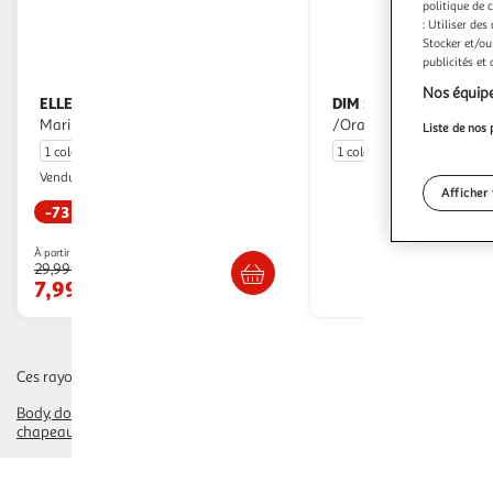
politique de 
: Utiliser des
Stocker et/ou
publicités et
Nos équipe
ELLE EST OU LA MER
DIM
X2 Collants
x2 Paires de Chaussettes
Marine/ Fille EOM Caline
/Orange Fille Dim D0B4
Liste de nos 
1 coloris
1 coloris
Espace sport
Vendu par
Afficher 
-73 %
Livr. ou retrait dès 4/5 jours
En drive o
À partir de
29,99€
Afficher
7,99€
Ces rayons pourraient également vous intéresser :
Body
dors bien, pyjama, combinaison
chaussures, chaussons
tee shirt,
chapeau, accessoires