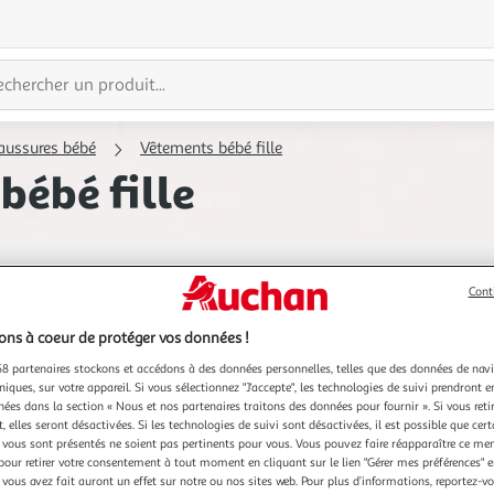
aussures bébé
Vêtements bébé fille
bébé fille
Cont
Plus de filtres
ns à coeur de protéger vos données !
8 partenaires stockons et accédons à des données personnelles, telles que des données de nav
niques, sur votre appareil. Si vous sélectionnez "J'accepte", les technologies de suivi prendront e
chées dans la section « Nous et nos partenaires traitons des données pour fournir ». Si vous retir
 elles seront désactivées. Si les technologies de suivi sont désactivées, il est possible que cer
vous sont présentés ne soient pas pertinents pour vous. Vous pouvez faire réapparaître ce me
pour retirer votre consentement à tout moment en cliquant sur le lien "Gérer mes préférences" 
 vous avez fait auront un effet sur notre ou nos sites web. Pour plus d’informations, reportez-v