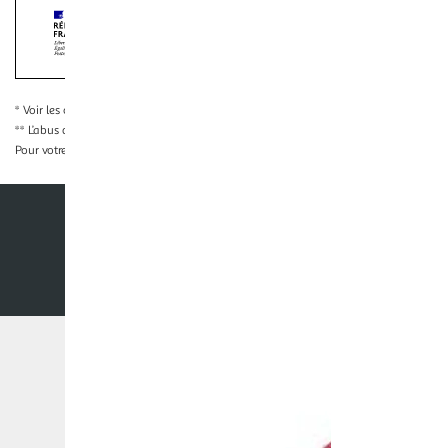
Interdiction de vente de boissons alcooliqu
La preuve de majorité de l'acheteur est exigée au moment de la 
* Voir les conditions
en cliquant ici
** L’abus d’alcool est dangereux pour la santé, à consommer avec modération
Pour votre santé, évitez de grignoter entre les repas.
www.mangerbouger.fr
Nos conditions générales
Mentions légales
Co