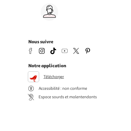
Service client 7j/7
0 jours
03 59 30 59 30
s
8h>21h, dimanche 8h30>13h
Nous suivre
Notre application
Télécharger
Accessibilité : non conforme
Espace sourds et malentendants