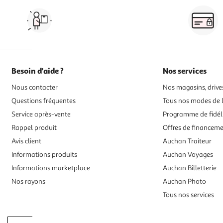
Vos courses à domicile, en
drive ou click & collect
Besoin d'aide ?
Nos services
Nous contacter
Nos magasins, drives
Questions fréquentes
Tous nos modes de l
Service après-vente
Programme de fidél
Rappel produit
Offres de financem
Avis client
Auchan Traiteur
Informations produits
Auchan Voyages
Informations marketplace
Auchan Billetterie
Nos rayons
Auchan Photo
Tous nos services