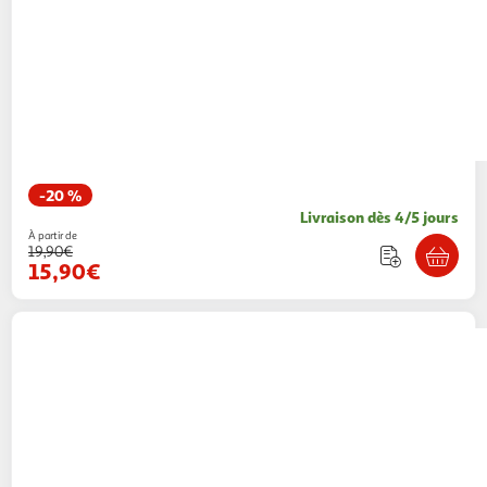
-20 %
Livraison dès 4/5 jours
À partir de
19,90€
15,90€
HUNGARIA
Sous-Short marine homme
Hungaria Basic Base Layer
1 coloris
Espace sport
Vendu par