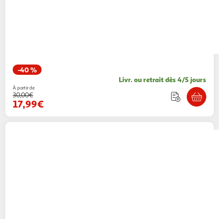
-40 %
Livr. ou retrait dès 4/5 jours
À partir de
30,00€
17,99€
SUN PROJECT
Boxer de bain Noir Homme
Sun project 265
1 coloris
Espace sport
Vendu par