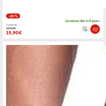
-20 %
Livraison dès 4/5 jours
À partir de
19,90€
15,90€
ARENA
Maillot de bain Noir Homme Arena
Spider Web
1 coloris
Espace sport
Vendu par