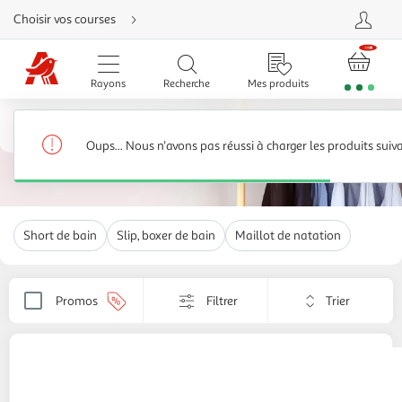
Aller
Choisir vos courses
directement
au
contenu
Aller
directement
Rayons
Recherche
Mes produits
à
la
recherche
Sous-vêtements et pyjamas homme
Aller
directement
Maillots de bain homme
136 produits
à
Oups... Nous n'avons pas réussi à charger les produits suiv
la
navigation
Aller
directement
à
la
rubrique
Short de bain
Slip, boxer de bain
Maillot de natation
besoin
d'aide
Trier
Promos
Filtrer
Appliquer
par
le
critère
de
FREEGUN
Short de bain court homme avec
tri.
doublure Ecoo
Votre
1 coloris
page