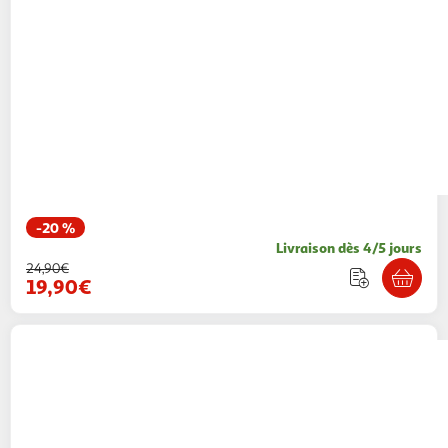
-20 %
Livraison dès 4/5 jours
24,90€
19,90€
FREEGUN
Boxer de bain homme avec
empiècement imprimé tropical
1 coloris
WEBTEX
Vendu par