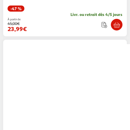
-47 %
Livr. ou retrait dès 4/5 jours
À partir de
45,00€
23,99€
ARENA
Slip de bain Noir Homme Arena Joinin
Brief
1 coloris
Espace sport
Vendu par