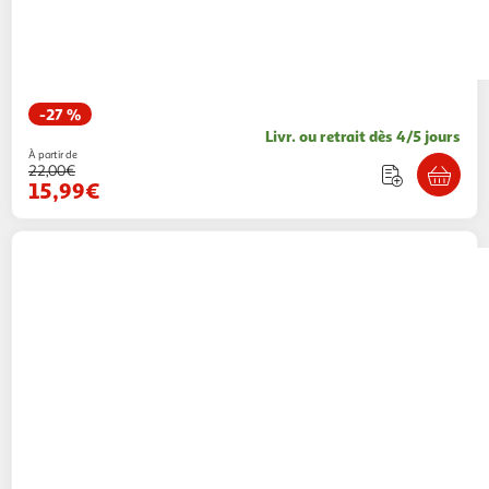
-27 %
Livr. ou retrait dès 4/5 jours
À partir de
22,00€
15,99€
FREEGUN
Boxer de bain homme imprimé
swim6
1 coloris
WEBTEX
Vendu par