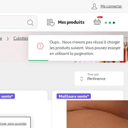
Me connecter
Lancer
Mes produits
la
me
Culottes et strings femme
Oups... Nous n'avons pas réussi à charger
recherche
les produits suivant. Vous pouvez essayer
en utilisant la pagination.
Trier par
Appliquer
le
critère
de
 vente*
Meilleure vente*
tri.
Votre
page
sera
rechargée.
inuer sans accepter