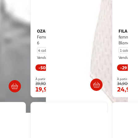
OZABI
FILA
OZABI Pack de Culottes
Lot de 3 Culottes coton
Femme Taille Haute Coton – Lot de
femme Fil
6
Blanc
4 coloris
1 coloris
Ozabi Market
Vendu par
Vendu par
-50 %
-29 %
Livr. ou retrait dès 3/4 jours
ès 3/4 jours
À partir de
À partir de
39,90€
34,90€
19,90€
24,90