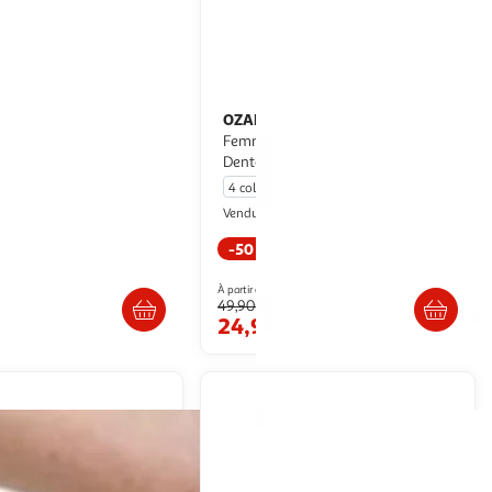
OZABI
OZABI Pack de Culottes
U6044
Femme Gainantes Invisibles
Dentelle et Laser – Lot de 6
4 coloris
WEBTEX
Ozabi Market
Vendu par
-50 %
Livraison dès 4/5 jours
Livr. ou retrait dès 3/4 jours
À partir de
49,90€
€
24,90€