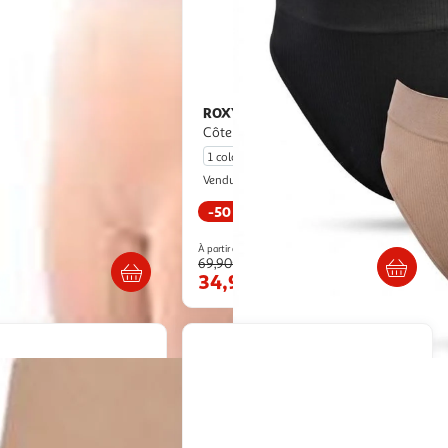
 PARIS
ROXY
Culotte Femme
ROXY Culottes Seamless
Côtelées x4 - Noir & Chair
1 coloris
zabi Market
Ozabi Market
Vendu par
-50 %
Livr. ou retrait dès 3/4 jours
. ou retrait dès 3/4 jours
À partir de
69,90€
34,90€