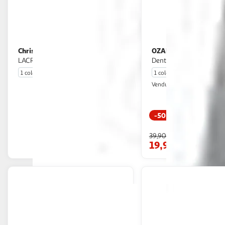
Christian Lacroix
OZABI
Culotte CXL By
Culotte Microfibre TRESS
LACROIX X6
Dentelle
1 coloris
1 coloris
Ozabi Market
Vendu par
-50 %
En drive ou livraison
Livr. ou retrait d
39,90€
Afficher le prix
19,90€