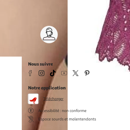
Service client 7j/7
0 jours
03 59 30 59 30
s
8h>21h, dimanche 8h30>13h
Nous suivre
Notre application
Télécharger
Accessibilité : non conforme
Espace sourds et malentendants