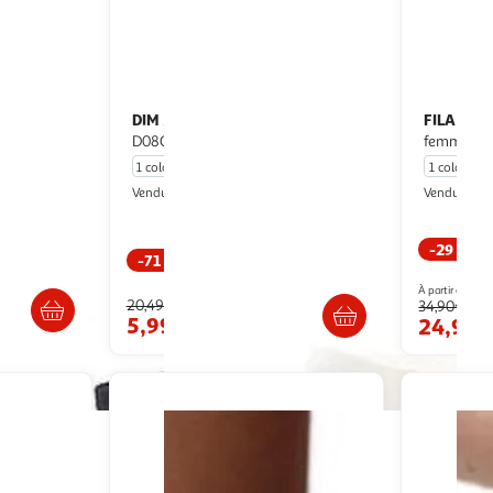
DIM
FILA
2x Slips Blanc Femme Dim
Lot de 3 Culottes coton
2 Noir
D08GI
femme F
1 coloris
1 coloris
Espace sport
Vendu par
Vendu par
-29 %
-71 %
ès 3/4 jours
Livr. ou retrait dès 4/5 jours
À partir de
20,49€
34,90€
5,99€
24,90