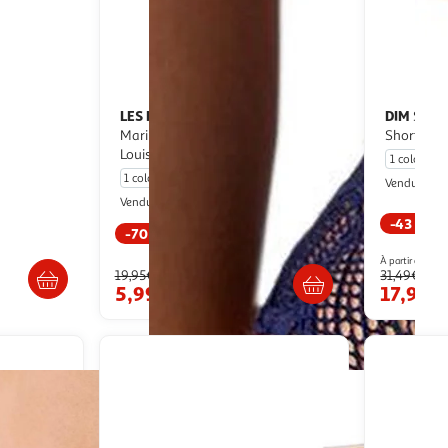
LES PETITES BOMBES
DIM
Tanga
Shorty Noir Femme Dim
Marine Femme Les Petites Bombes
Shorty Di
Louise
1 coloris
1 coloris
E
Vendu par
Espace sport
Vendu par
-43 %
-70 %
s 4/5 jours
Livr
Livr. ou retrait dès 4/5 jours
À partir de
19,95€
31,49€
5,99€
17,99€