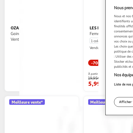
Nous preno
Nous et nos 6
identifiants u
finalités affi
OZABI
LES PETITES BOMBES
OZABI Pack Culotte
Tanga Noir
consentement,
Gainante Femme Lot 4 Taille Haute
Femme Les Petites Bomb
annonces qui 
Ventre Plat
1 coloris
vos choix ou 
Les choix que
Espace sport
Vendu par
politique de 
: Utiliser des
Stocker et/ou
-70 %
publicités et
Livr. ou retrait d
En drive ou livraison
À partir de
Nos équipe
19,95€
Afficher le prix
5,99€
Liste de nos 
Meilleure vente*
Meilleure vente*
Afficher 