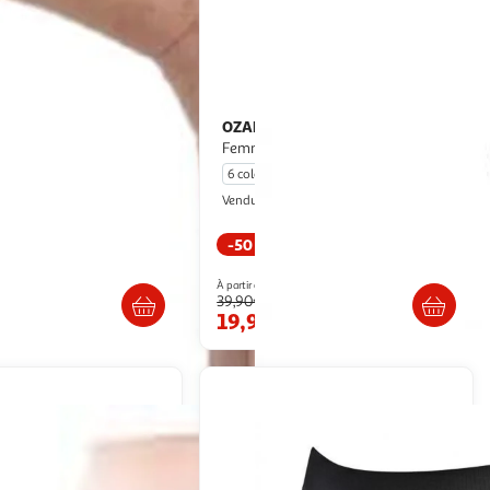
OZABI
OZABI Pack de Culottes
am's Minceur
Femme Coton – Lot de 6
6 coloris
space sport
Ozabi Market
Vendu par
-50 %
. ou retrait dès 4/5 jours
Livr. ou retrait dès 3/4 jours
À partir de
39,90€
19,90€