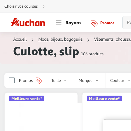
Aller
Choisir vos courses
directement
au
contenu
Aller
Rayons
Promos
directement
à
la
recherche
Accueil
Mode, bijoux, bagagerie
Vêtements, chaussu
Aller
directement
Culotte, slip
à
la
106 produits
navigation
Aller
directement
à
la
rubrique
besoin
Promos
Taille
Marque
Couleur
d'aide
Meilleure vente*
Meilleure vente*