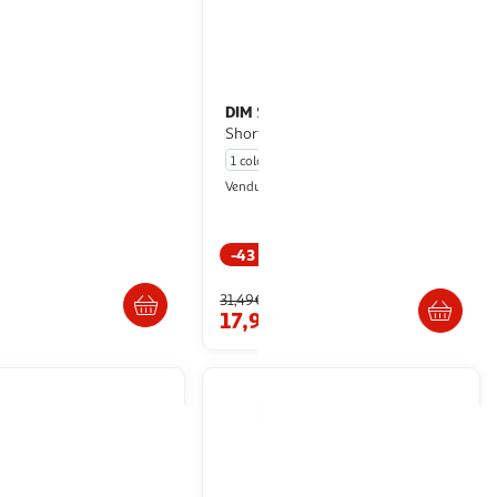
DIM
Shorty Beige Femme Dim
a 6043 Noir Navy et
Shorty Diam's Minceur
1 coloris
Espace sport
Vendu par
WEBTEX
-43 %
Livraison dès 4/5 jours
Livr. ou retrait dès 4/5 jours
31,49€
17,99€
€