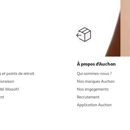
Paiement sécurisé en ligne
Retour produits : 3
ou au retrait
pour changer d’avi
À propos d'Auchan
 et points de retrait
Qui sommes-nous ?
ivraison
Nos marques Auchan
ité Waaoh!
Nos engagements
ent
Recrutement
Application Auchan