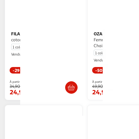
FILA
OZABI
Lot de 3 culottes femme en
OZABI Culotte Gainante
coton FU6043 couleur grise
Femme Taille Haute Lot 
Chair
1 coloris
1 coloris
WEBTEX
Vendu par
Ozabi Market
Vendu par
-29 %
-50 %
Livraison dès 4/5 jours
Livr. ou retrait d
À partir de
À partir de
34,90€
49,90€
24,90€
24,90€