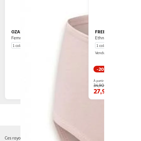
OZABI
FREEGUN
OZABI Lot 5 Culottes
Lot de 4 culottes femme
Femme Coton Midi Confort
Ethnic
1 coloris
1 coloris
WEBTEX
Vendu par
-20 %
Livraison dè
En drive ou livraison
À partir de
34,90€
Afficher le prix
27,90€
Ces rayons pourraient également vous intéresser :