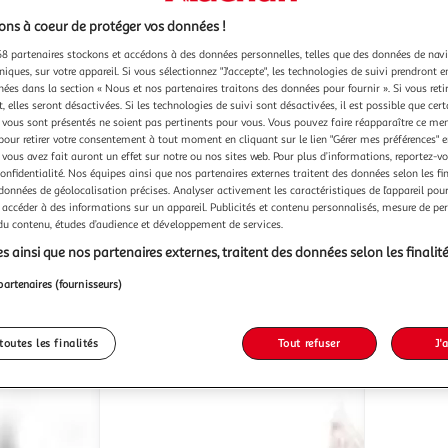
ns à coeur de protéger vos données !
8 partenaires stockons et accédons à des données personnelles, telles que des données de nav
niques, sur votre appareil. Si vous sélectionnez "J'accepte", les technologies de suivi prendront e
chées dans la section « Nous et nos partenaires traitons des données pour fournir ». Si vous retir
OZABI
OZABI
OZABI Pack de Culottes
OZABI Lot 5 Culottes
 elles seront désactivées. Si les technologies de suivi sont désactivées, il est possible que cer
es Nila
Femme Gainantes Dentelle
Femme Co
vous sont présentés ne soient pas pertinents pour vous. Vous pouvez faire réapparaître ce me
Invisible – Lot de 4
Satin
pour retirer votre consentement à tout moment en cliquant sur le lien "Gérer mes préférences" 
 vous avez fait auront un effet sur notre ou nos sites web. Pour plus d’informations, reportez-v
4 coloris
3 coloris
confidentialité. Nos équipes ainsi que nos partenaires externes traitent des données selon les fi
Ozabi Market
O
Vendu par
Vendu par
 données de géolocalisation précises. Analyser activement les caractéristiques de l’appareil pour 
 accéder à des informations sur un appareil. Publicités et contenu personnalisés, mesure de p
-50 %
-50 %
 du contenu, études d’audience et développement de services.
ès 4/5 jours
Livr. ou retrait dès 3/4 jours
Livr
À partir de
À partir de
s ainsi que nos partenaires externes, traitent des données selon les finalité
35,90€
33,90€
17,90€
16,90
partenaires (fournisseurs)
toutes les finalités
Tout refuser
J'