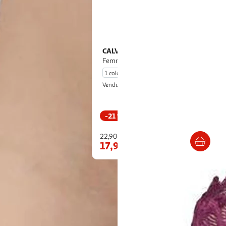
CALVIN KLEIN JEANS
String Violet
Femme Calvin Klein Jeans Thong
1 coloris
Espace sport
Vendu par
-21 %
En drive ou livraison
Livr. ou retrait dès 4/5 jours
22,90€
Afficher le prix
17,99€