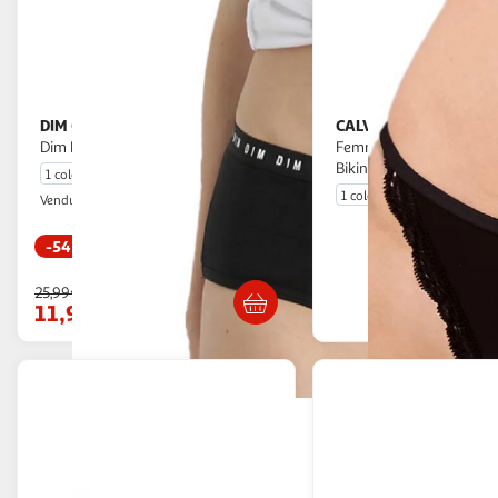
DIM
CALVIN KLEIN JEANS
Culotte De Règle e Femme
Culotte es
Dim DAYB
Femme Calvin Klein Jean
Bikini
1 coloris
1 coloris
Espace sport
Vendu par
-54 %
En drive o
Livr. ou retrait dès 4/5 jours
25,99€
Afficher
11,99€