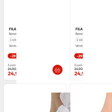
FILA
FILA
Lot de 3 Culottes coton
Lot de 3 Culottes coton
femme FU6044D
femme
1 coloris
1 coloris
WEBTEX
WEBTEX
Vendu par
Vendu par
-29 %
-29 %
Livraison dès 4/5 jours
Livraison dè
À partir de
À partir de
34,90€
34,90€
24,90€
24,90€