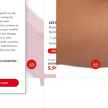
igation ou des
n charge les
ez votre
LES PETITES BOMBES
Shorty
tains contenus et
ton Mini Dentelle Nœud
Rose Clair Femme Les Petites
nu pour modifier
Bombes Nathalie
en bas de page.
ous à notre
1 coloris
nalités suivantes
zabi Market
Espace sport
Vendu par
l’identification.
erformance des
-70 %
. ou retrait dès 3/4 jours
Livr. ou retrait dès 4/5 jours
À partir de
s suivantes :
19,95€
€
5,99€
accepte