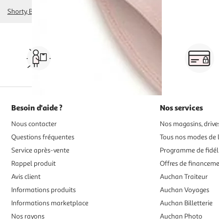
Shorty, Boxer
string, tanga
Vos courses à domicile, en
drive ou click & collect
Besoin d'aide ?
Nos services
Nous contacter
Nos magasins, drives
Questions fréquentes
Tous nos modes de l
Service après-vente
Programme de fidél
Rappel produit
Offres de financem
Avis client
Auchan Traiteur
Informations produits
Auchan Voyages
Informations marketplace
Auchan Billetterie
Nos rayons
Auchan Photo