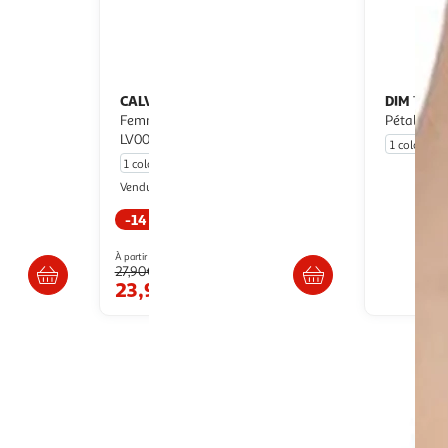
CALVIN KLEIN JEANS
DIM
String
Tanga /Beige Femme Dim
Femme Calvin Klein Jeans
Pétale
LV00QF8086
1 coloris
1 coloris
Espace sport
Vendu par
-14 %
s 4/5 jours
Livr. ou retrait dès 4/5 jours
À partir de
27,90€
23,99€
1
2
3
4
Suivante