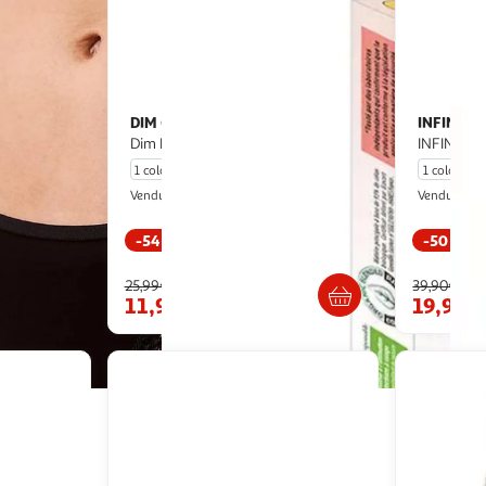
DIM
INFINITIF
Culotte de Règles e Femme
s String
Dim DCAY7
INFINITIF
1 coloris
1 coloris
Espace sport
O
Vendu par
Vendu par
-54 %
-50 %
u livraison
Livr. ou retrait dès 4/5 jours
Livr
25,99€
39,90€
 le prix
11,99€
19,90€