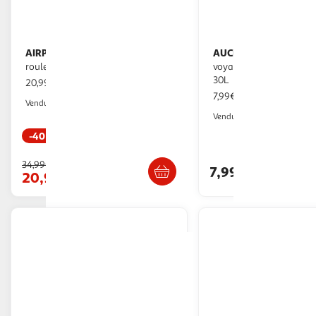
AIRPORT
AUCHAN ESSENTIEL
Sac de voyage à
Sac de
roulettes - Bleu
voyage cabine noir 47x
30L
20,99€ / pce
7,99€ / pce
Auchan
Vendu par
Auchan
Vendu par
-40 %
Retrait 1h en magasin
Retrait 1h
34,99€
7,99€
20,99€