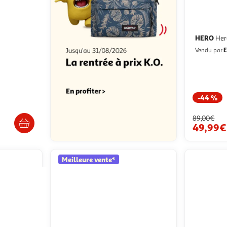
HERO
Her
26x25cm -
E
Vendu par
-44 %
 en magasin
89,00€
49,99€
Meilleure vente*