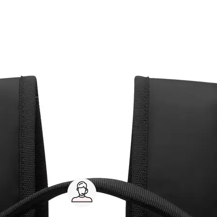
Service client 7j/7
0 jours
03 59 30 59 30
s
8h>21h, dimanche 8h30>13h