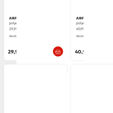
AIRPORT
AIRPORT
Sac de voyage noir
Sac à roulettes gris
polyester 59cm
polyester 50 cm Globe T
29,99€ / pce
40,99€ / pce
Auchan
Auchan
Vendu par
Vendu par
Retrait 1h en magasin
Retrait 1h
29,99€
40,99€