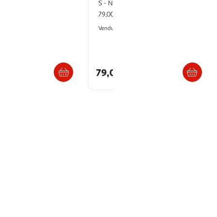
65 cm Globe Trotter
S - Noir
pce
79,00€ / pce
Auchan
Auchan
Vendu par
Retrait 1h en magasin
Retrait 1h en magasin
79,00€