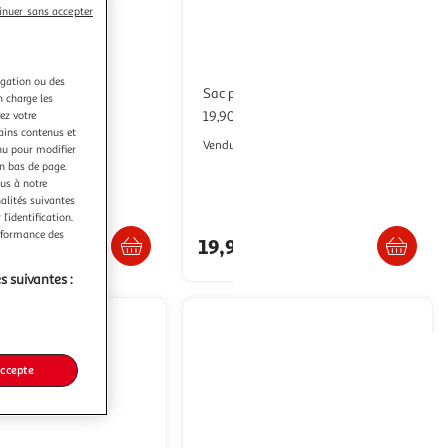
inuer sans accepter
(1)
igation ou des
Sac pliable French World
n charge les
oulettes – Grande Taille
ez votre
19,90€ / pce
tains contenus et
Auchan
Vendu par
nu pour modifier
TS Diffusion..
en bas de page.
ous à notre
nalités suivantes
Livraison dès 3/4 jours
Retrait 1h en magasin
l’identification.
erformance des
19,90€
€
s suivantes :
 offerte
accepte