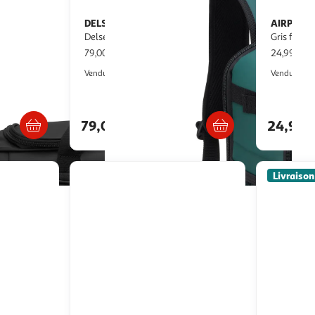
DELSEY
AIRPORT
Sac cabine Underseat
Sac à Dos de voyage -
Delsey Dita 41 cm vert
Gris foncé
79,00€ / pce
24,99€ / 
Auchan
Vendu par
Vendu par
 en magasin
Retrait 1h en magasin
79,00€
24,99
Livraison