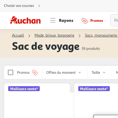
Aller
Choisir vos courses
directement
au
contenu
Aller
Rayons
Promos
directement
à
la
recherche
Accueil
Mode, bijoux, bagagerie
Sacs, maroquinerie 
Aller
directement
Sac de voyage
à
la
59 produits
navigation
Aller
directement
à
la
rubrique
besoin
Promos
Offres du moment
Taille
d'aide
Meilleure vente*
Meilleure vente*