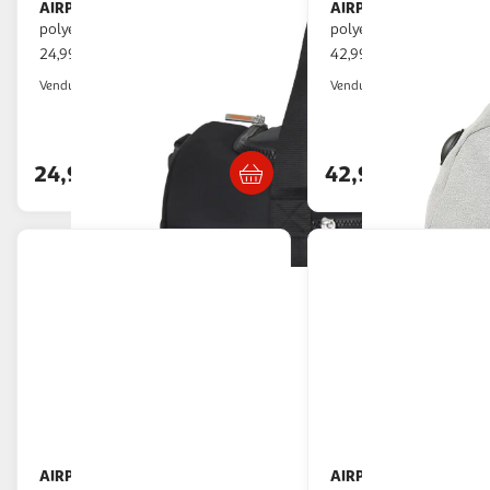
AIRPORT
AIRPORT
Sac de voyage noir
Sac à roulettes bleu
polyester 50cm
polyester 75 cm New Cl
24,99€ / pce
42,99€ / pce
Auchan
Auchan
Vendu par
Vendu par
Retrait 1h en magasin
Retrait 1h
24,99€
42,99€
AIRPORT
AIRPORT
Sac Polochon - Bleu
Sac à Dos de voyage -