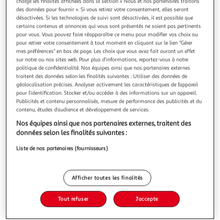
Illustration
Illustration
charge les finalités affichées dans la section « Nous et nos partenaires traitons
des données pour fournir ». Si vous retirez votre consentement, elles seront
précédente
suivante
désactivées. Si les technologies de suivi sont désactivées, il est possible que
certains contenus et annonces qui vous sont présentés ne soient pas pertinents
pour vous. Vous pouvez faire réapparaître ce menu pour modifier vos choix ou
pour retirer votre consentement à tout moment en cliquant sur le lien "Gérer
3.7
(11)
mes préférences" en bas de page. Les choix que vous avez fait auront un effet
MIX
sur notre ou nos sites web. Pour plus d’informations, reportez-vous à notre
politique de confidentialité. Nos équipes ainsi que nos partenaires externes
Salade et penne caesar au poulet rôti et œuf
traitent des données selon les finalités suivantes : Utiliser des données de
Mix vous a préparé une salade bol incontournable avec des
géolocalisation précises. Analyser activement les caractéristiques de l’appareil
émincés de poulet rôti et notre sauce Caesar
pour l’identification. Stocker et/ou accéder à des informations sur un appareil.
emblématique pour plus de gourmandise et de plaisir lors
En savoir +
Publicités et contenu personnalisés, mesure de performance des publicités et du
contenu, études d’audience et développement de services.
de vos pauses.
250g
1 part
Nos équipes ainsi que nos partenaires externes, traitent des
Vous voulez connaître le prix de ce produit ?
données selon les finalités suivantes :
Liste de nos partenaires (fournisseurs)
Afficher le prix
Afficher toutes les finalités
Tout refuser
J'accepte
Frais