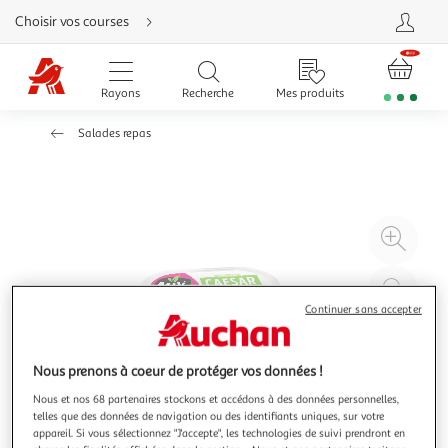
Aller
Choisir vos courses
directement
au
contenu
Aller
directement
Rayons
Recherche
Mes produits
à
la
recherche
Salades repas
Aller
directement
à
la
navigation
Aller
directement
à
Agr
la
rubrique
l'il
besoin
d'aide
à
Réd
20
l'il
Continuer sans accepter
à
Par
100
le
Nous prenons à coeur de protéger vos données !
%
pro
Nous et nos 68 partenaires stockons et accédons à des données personnelles,
telles que des données de navigation ou des identifiants uniques, sur votre
appareil. Si vous sélectionnez "J'accepte", les technologies de suivi prendront en