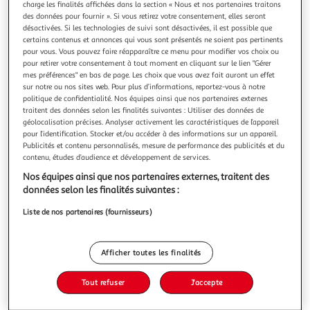
charge les finalités affichées dans la section « Nous et nos partenaires traitons
des données pour fournir ». Si vous retirez votre consentement, elles seront
désactivées. Si les technologies de suivi sont désactivées, il est possible que
certains contenus et annonces qui vous sont présentés ne soient pas pertinents
pour vous. Vous pouvez faire réapparaître ce menu pour modifier vos choix ou
pour retirer votre consentement à tout moment en cliquant sur le lien "Gérer
5.0
(1)
mes préférences" en bas de page. Les choix que vous avez fait auront un effet
MIX
sur notre ou nos sites web. Pour plus d’informations, reportez-vous à notre
politique de confidentialité. Nos équipes ainsi que nos partenaires externes
Salade de pâtes jambon oeuf crudités sauce
traitent des données selon les finalités suivantes : Utiliser des données de
balsamique
géolocalisation précises. Analyser activement les caractéristiques de l’appareil
Mix vous a préparé la salade classique par excellence :
pour l’identification. Stocker et/ou accéder à des informations sur un appareil.
jambon et œuf pour une dégustation réconfortante à
Publicités et contenu personnalisés, mesure de performance des publicités et du
chaque bouchée et plus de gourmandise et de plaisir lors
contenu, études d’audience et développement de services.
En savoir +
de vos pauses.
Nos équipes ainsi que nos partenaires externes, traitent des
250g
données selon les finalités suivantes :
Vous voulez connaître le prix de ce produit ?
Liste de nos partenaires (fournisseurs)
Afficher le prix
Afficher toutes les finalités
Tout refuser
J'accepte