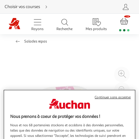
Aller
Choisir vos courses
directement
au
contenu
Aller
directement
Rayons
Recherche
Mes produits
à
la
recherche
Salades repas
Aller
directement
à
la
navigation
Aller
directement
à
Agr
la
rubrique
l'il
besoin
d'aide
à
Réd
20
l'il
Continuer sans accepter
à
Par
100
le
Nous prenons à coeur de protéger vos données !
%
pro
Nous et nos 68 partenaires stockons et accédons à des données personnelles,
telles que des données de navigation ou des identifiants uniques, sur votre
appareil. Si vous sélectionnez "J'accepte", les technologies de suivi prendront en