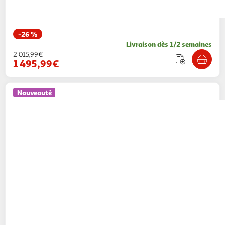
-26 %
Livraison dès 1/2 semaines
2 015,99€
1 495,99€
Nouveauté
Paris Prix
Ensemble table à manger & 4
chaises plaza & gemma 100cm blanc & gris
Paris Prix
Vendu par