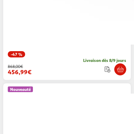
-47 %
Livraison dès 8/9 jours
868,00€
456,99€
Nouveauté
Paris Prix
Ensemble table à manger & 4
chaises olivia & night 110cm noir & blanc
Paris Prix
Vendu par