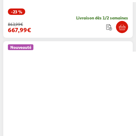
-23 %
Livraison dès 1/2 semaines
863,99€
667,99€
Nouveauté
Paris Prix
Ensemble table à manger & 4
chaises lycke & leone 110cm beige
Paris Prix
Vendu par