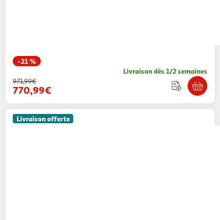
-21 %
Livraison dès 1/2 semaines
971,99€
770,99€
Livraison offerte
VS VENTA-STOCK
Ensemble table 80x80 cm
et 4 chaises de salle à manger en Clarck
Chêne
VS Venta-Stock
Vendu par