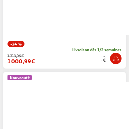
-24 %
Livraison dès 1/2 semaines
1 319,99€
1 000,99€
Nouveauté
Paris Prix
Ensemble table à manger & 4
chaises durango & berit 120cm noyer & beige
Paris Prix
Vendu par