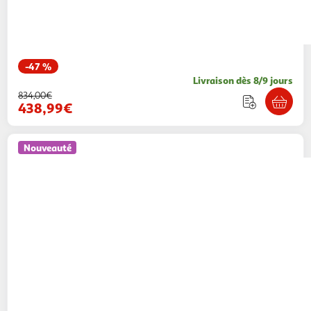
-47 %
Livraison dès 8/9 jours
834,00€
438,99€
Nouveauté
Paris Prix
Ensemble table à manger & 4
chaises olivia & simrishamn 110cm naturel &
beige
Paris Prix
Vendu par