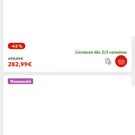
-43 %
Livraison dès 2/3 semaines
499,99€
282,99€
Nouveauté
The Home Deco Factory
Meuble wc design
klaus 166cm marron
Paris Prix
Vendu par