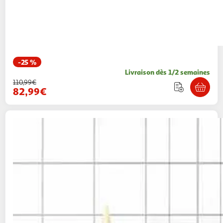
-25 %
Livraison dès 1/2 semaines
110,99€
82,99€
VIDAXL
Armoire de salle de bain blanc
80x33x60 cm bois d'ingenierie
Multishop
Vendu par