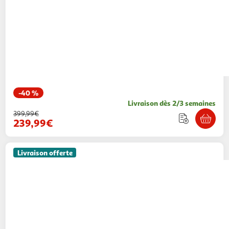
-40 %
Livraison dès 2/3 semaines
399,99€
239,99€
Livraison offerte
MERAX
Meuble De Salle De Bain Vasque 1
Porte Et 3 Tiroirs Gris
Modern Life
Vendu par