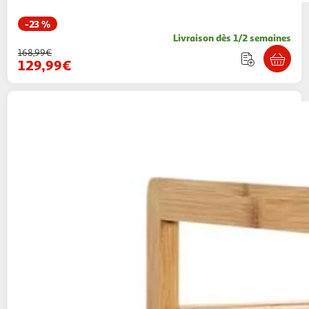
-23 %
Livraison dès 1/2 semaines
168,99€
129,99€
The Home Deco Factory
Meuble à linge
rangements bambou 77cm beige
Paris Prix
Vendu par