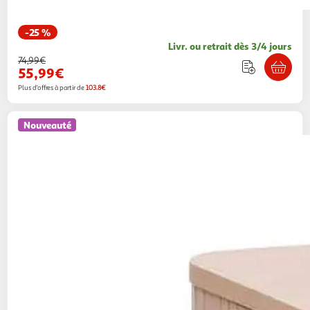
-25 %
Livr. ou retrait dès 3/4 jours
74,99€
55,99€
Plus d'offres à partir de
103.8€
Nouveauté
FIVE
Meuble sous lavabo 2 portes liora 80cm
naturel
Paris Prix
Vendu par