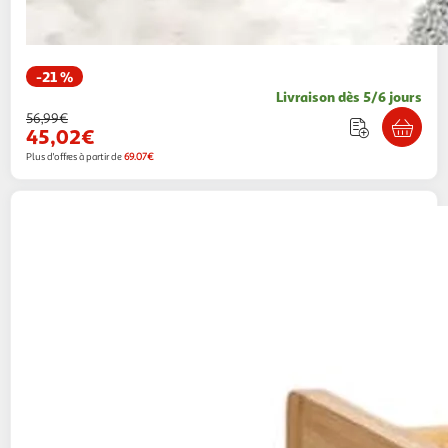
-21 %
Livraison dès 5/6 jours
56,99€
45,02€
Plus d'offres à partir de
69.07€
FIVE
Meuble à linge 3 paniers tidy 78cm
naturel
Paris Prix
Vendu par