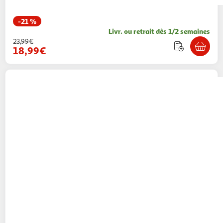
-21 %
Livr. ou retrait dès 1/2 semaines
23,99€
18,99€
Atmosphera Kids
Meuble de rangement
enfant colonne
2 coloris
Toilinux
Vendu par