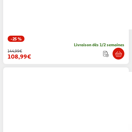
-25 %
Livraison dès 1/2 semaines
144,99€
108,99€
Vipack
Chevet SAM - Table de nuit élégante
Paris Prix
Vendu par