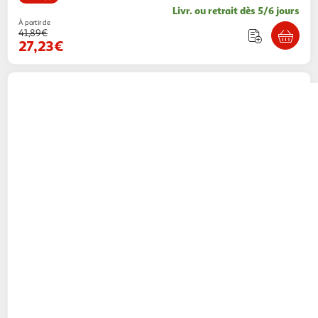
Livr. ou retrait dès 5/6 jours
À partir de
41,89€
27,23€
ATMOSPHERA
Coiffeuse et tabouret sissi
pour enfant - rose
Toilinux
Vendu par