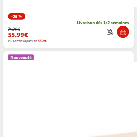
-25 %
Livraison dès 1/2 semaines
74,99€
55,99€
Plus d'offres à partir de
58.99€
Nouveauté
Atmosphera Kids
Commode enfant 2 tiroirs
orso 60cm beige
Paris Prix
Vendu par