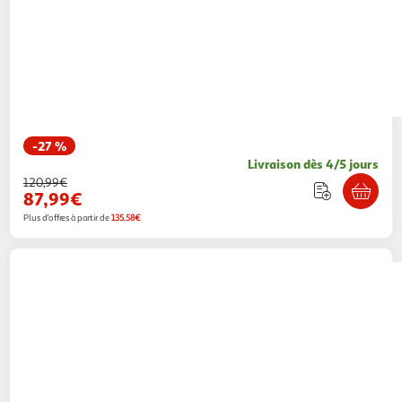
-27 %
Livraison dès 4/5 jours
120,99€
87,99€
Plus d'offres à partir de
135.58€
Atmosphera Kids
Commode 2 tiroirs & 1 niche
kima 85cm blanc
Paris Prix
Vendu par