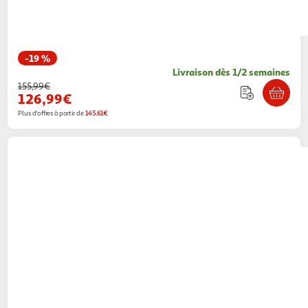
-19 %
Livraison dès 1/2 semaines
155,99€
126,99€
Plus d'offres à partir de
145.61€
ATMOSPHERA
Coiffeuse avec tabouret enfant
bella - blanc
Paris Prix
Vendu par