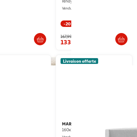
m, capitonnée Tissu
renaya 160cm taupe
paisseur de 8 cm
Paris Prix
Vendu par
S Venta-Stock
-20 %
Livraison dès 8/9 jours
Livraison dès 1/2 semaines
167,99€
9€
133,99€
Livraison offerte
ET
MARCKONFORT
Tête de lit suspendue
Tête de lit Oslo
 cm cannage et bois avec
160x100 cm, capitonnée Tissu Grey
VS Venta-Stock