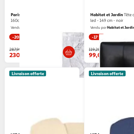
Paris Prix
Habitat et Jardin
Tête de lit en bois grisy
Tête de lit déco
160cm blanc
led - 149 cm - noir
Paris Prix
Habitat et Jardi
Vendu par
Vendu par
-20 %
-17 %
Livraison dès 1/2 semaines
Livraison dè
287,99€
119,28€
230,99€
99,00€
Livraison offerte
Livraison offerte