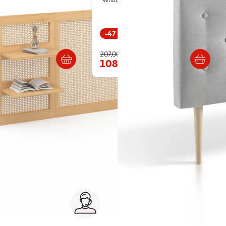
Vendu par
DMarket
-47 %
Livraison dès 5/6 jours
Livraison dès 8/9 jours
207,00€
9€
108,99€
Service client 7j/7
0 jours
03 59 30 59 30
s
8h>21h, dimanche 8h30>13h