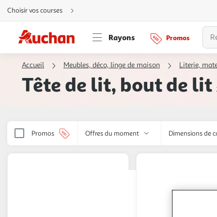
Aller
Choisir vos courses
directement
au
contenu
Aller
Rayons
Promos
directement
à
la
recherche
Accueil
Meubles, déco, linge de maison
Literie, ma
Aller
directement
Tête de lit, bout de lit
à
la
navigation
Aller
directement
à
la
rubrique
besoin
Promos
Offres du moment
Dimensions de 
d'aide