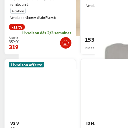
rembourré
VidaXL
Vendu par
4 coloris
Sommeil de Plomb
Vendu par
-11 %
Livraison dè
Livraison dès 2/3 semaines
À partir de
153,99€
359,00€
319,00€
Plus d'offres à partir de
185.98€
Livraison offerte
VS VENTA-STOCK
ID MARKET
Tête de lit Zeus
Tête de lit suspendue