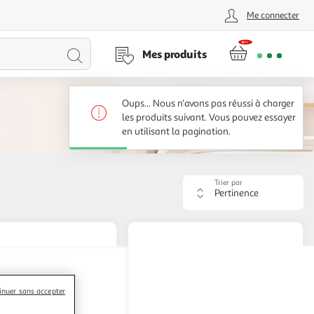
Me connecter
Lancer
Mes produits
la
Oups... Nous n'avons pas réussi à charger
recherche
les produits suivant. Vous pouvez essayer
en utilisant la pagination.
Trier par
Appliquer
le
critère
de
tri.
Votre
page
sera
inuer sans accepter
rechargée.