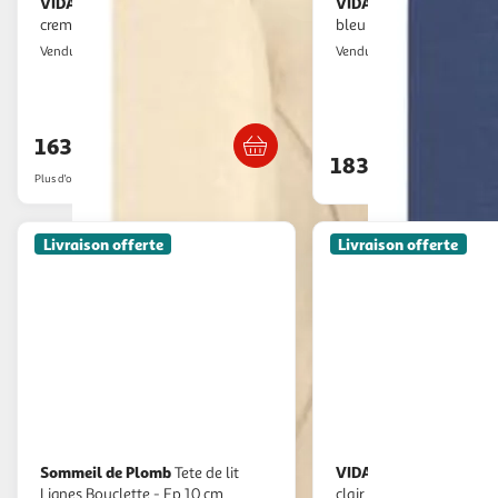
VIDAXL
VIDAXL
Tete de lit avec oreilles
Tete de lit avec oreilles
creme 163x23x118/128 cm tissu
bleu 147x23x118/128 cm
VidaXL
VidaXL
Vendu par
Vendu par
Livraison dès 4/5 jours
Livraison dè
163,99€
183,99€
Plus d'offres à partir de
207.35€
Livraison offerte
Livraison offerte
Sommeil de Plomb
VIDAXL
Tete de lit
Tete de lit avec oreilles gris
Lignes Bouclette - Ep 10 cm
clair 183x23x118/128 cm