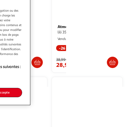
igation ou des
n charge les
ez votre
tains contenus et
Atmosphera Kids
 de lit en velours
Ciel de lit enfant
nu pour modifier
y 180cm taupe
lili 350cm vert
en bas de page.
aris Prix
Paris Prix
Vendu par
ous à notre
nalités suivantes
-26 %
l’identification.
raison dès 1/2 semaines
Livr. ou retrait dès 3/4 jours
erformance des
38,99€
€
28,99€
s suivantes :
 offerte
accepte