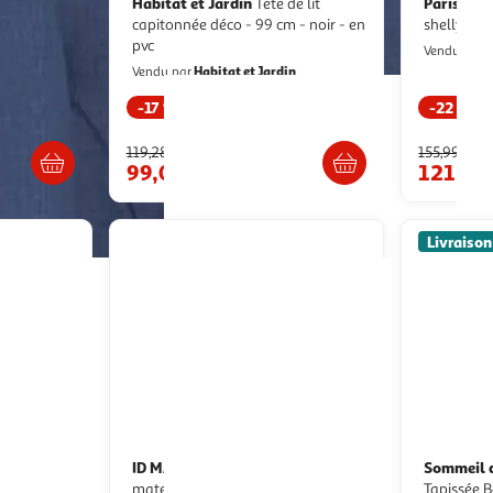
Habitat et Jardin
Paris Prix
Tête de lit
Tête
 tissu
capitonnée déco - 99 cm - noir - en
shell
pvc
P
Vendu par
Habitat et Jardin
Vendu par
-17 %
-22 %
s 4/5 jours
Livraison dès 7/8 jours
Liv
119,28€
155,99€
99,00€
121,99
Livraison
ID MARKET
Sommeil 
Tête de lit suspendue
 tissu
matelassée nuage velours beige
Tapissée Boucle