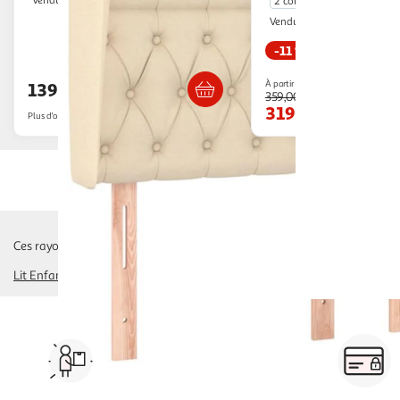
Vendu par
2 coloris
Sommeil de Plo
Vendu par
-11 %
Livraison dès 4/5 jours
Livraison dès 2
À partir de
139,99€
359,00€
319,00€
Plus d'offres à partir de
169.36€
Ces rayons pourraient également vous intéresser :
Lit Enfant
lit adulte
lits d'appoint, matelas gonflables
lit mezzanine
li
Vos courses à domicile, en
drive ou click & collect