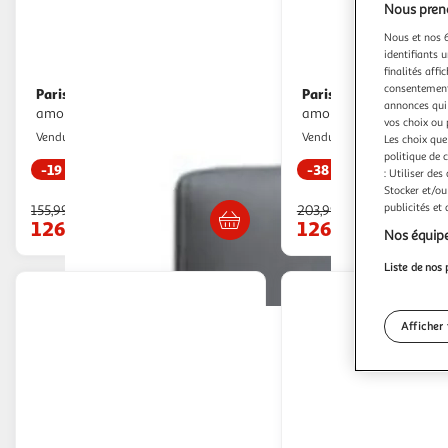
Nous preno
Nous et nos 6
identifiants u
finalités affi
consentement,
Paris Prix
Paris Prix
Tête de lit capitonnée
Tête de lit capitonnée
annonces qui 
amor 140cm gris
amor 160cm gris
vos choix ou 
Paris Prix
Paris Prix
Vendu par
Vendu par
Les choix que
politique de 
-19 %
-38 %
: Utiliser des
Livraison dès 1/2 semaines
Livraison dès 1
Stocker et/ou
publicités et
155,99€
203,99€
126,99€
126,99€
Nos équipe
Liste de nos 
Afficher 