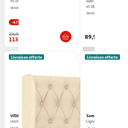
95 cm blanc, 2 portes 9 trous
avec chevets santa pour 
et 180 cm bois et blanc
VS Venta-Stock
Vendu par
IDMarket
Vendu par
-47 %
Livraison dès 8/9 jours
Livraison dè
216,00€
89,99€
113,90€
Livraison offerte
Livraison offerte
VIDAXL
Sommeil de Plomb
Tete de lit avec oreilles
Tete de lit
creme 147x23x118/128 cm tissu
Lignes Tissu - Ep 
VidaXL