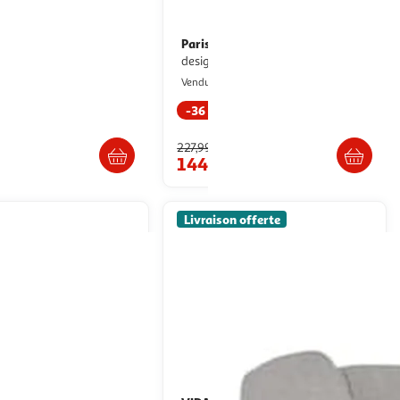
PAVANE
Paris Prix
Tête de lit 140
Tête de lit en velours
in et cannage-néora
design kenty 160cm bleu
aison Pavane
Paris Prix
Vendu par
-36 %
Livraison dès 8/9 jours
Livraison dès 1/2 semaines
227,99€
0€
144,99€
Livraison offerte