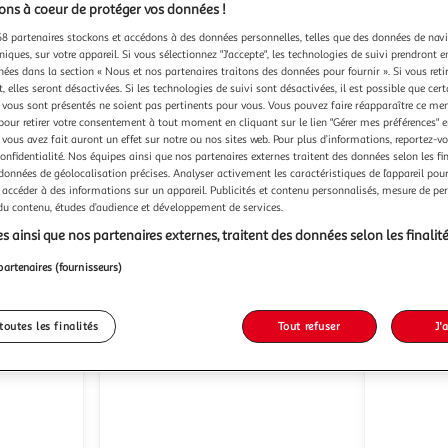
ns à coeur de protéger vos données !
8 partenaires stockons et accédons à des données personnelles, telles que des données de nav
niques, sur votre appareil. Si vous sélectionnez "J'accepte", les technologies de suivi prendront e
chées dans la section « Nous et nos partenaires traitons des données pour fournir ». Si vous retir
 elles seront désactivées. Si les technologies de suivi sont désactivées, il est possible que cer
Paris Prix
Paris Prix
Tête de lit capitonnée
Tête
vous sont présentés ne soient pas pertinents pour vous. Vous pouvez faire réapparaître ce me
amor 160cm noir
shell
pour retirer votre consentement à tout moment en cliquant sur le lien "Gérer mes préférences" 
Paris Prix
P
Vendu par
Vendu par
 vous avez fait auront un effet sur notre ou nos sites web. Pour plus d’informations, reportez-v
confidentialité. Nos équipes ainsi que nos partenaires externes traitent des données selon les fi
-19 %
-22 %
 données de géolocalisation précises. Analyser activement les caractéristiques de l’appareil pour 
/2 semaines
Livraison dès 1/2 semaines
Liv
 accéder à des informations sur un appareil. Publicités et contenu personnalisés, mesure de p
 du contenu, études d’audience et développement de services.
155,99€
191,99€
126,99€
149,99
s ainsi que nos partenaires externes, traitent des données selon les finalité
partenaires (fournisseurs)
Livraison
toutes les finalités
Tout refuser
J'