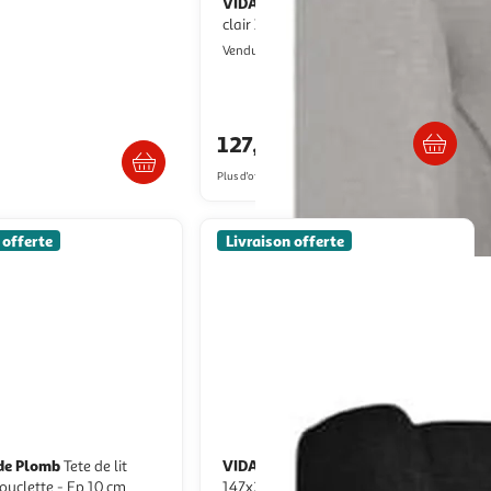
VIDAXL
 de lit en velours
Tete de lit avec oreilles gris
y 140cm bleu
clair 147x23x118/128 cm tissu
aris Prix
VidaXL
Vendu par
Livraison dès 4/5 jours
raison dès 1/2 semaines
127,99€
€
Plus d'offres à partir de
158.74€
 offerte
Livraison offerte
de Plomb
VIDAXL
Tete de lit
Tete de lit avec oreilles noir
tte - Ep 10 cm
147x23x118/128 cm tissu