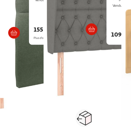
Vendu par
I
Vendu par
mb
Livraison dès 4/5 jours
/3 semaines
155,99€
109,9
Plus d'offres à partir de
188.26€
...
1
2
3
4
5
6
8
Suivante
t bébé en bois
tiroir de lit
Paiement sécurisé en ligne
Retour produits : 3
ou au retrait
pour changer d’avi