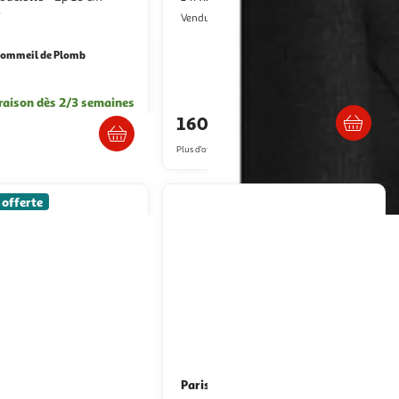
é
VidaXL
Vendu par
ommeil de Plomb
Livraison dès 4/5 jours
raison dès 2/3 semaines
160,99€
0€
Plus d'offres à partir de
194.74€
 offerte
NFORT
Paris Prix
Tête de lit Oslo
Tête de lit en velours