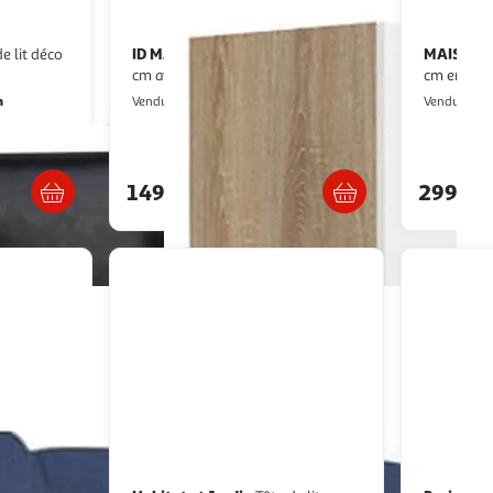
ID MARKET
MAISON 
Pont de lit bridget 226
cm avec rangements bois et blanc
cm en rot
n
IDMarket
M
Vendu par
Vendu par
s 7/8 jours
Livraison dès 5/6 jours
149,99€
299,0