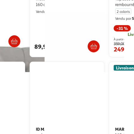
160 cm
rembourr
IDMarket
Vendu par
2 coloris
S
Vendu par
-31 %
s 4/5 jours
Liv
Livraison dès 5/6 jours
À partir de
359,00€
89,99€
249,0
Livraison
ID MARKET
MARCKO
Tête de lit suspendue