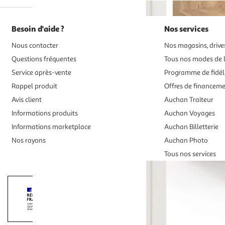
Besoin d'aide ?
Nos services
Nous contacter
Nos magasins, drives
Questions fréquentes
Tous nos modes de l
Service après-vente
Programme de fidél
Rappel produit
Offres de financem
Avis client
Auchan Traiteur
Informations produits
Auchan Voyages
Informations marketplace
Auchan Billetterie
Nos rayons
Auchan Photo
Tous nos services
Interdiction de vente de boissons alcooliqu
La preuve de majorité de l'acheteur est exigée au moment de la 