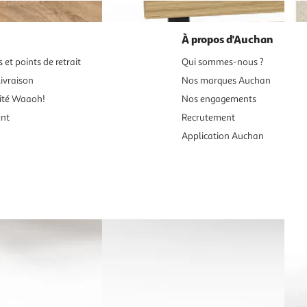
À propos d'Auchan
 et points de retrait
Qui sommes-nous ?
ivraison
Nos marques Auchan
ité Waaoh!
Nos engagements
ent
Recrutement
Application Auchan
es aux mineurs de moins de 18 ans
vente en ligne.