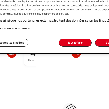
confidentialité. Nos équipes ainsi que nos partenaires externes traitent des données selon les fi
 données de géolocalisation précises. Analyser activement les caractéristiques de l’appareil pour 
 accéder à des informations sur un appareil. Publicités et contenu personnalisés, mesure de p
 du contenu, études d’audience et développement de services.
s ainsi que nos partenaires externes, traitent des données selon les finalité
DOMIVA
Matelas pliant - Tissu -
5cm - 2
60x120 cm - Epaisseur 5cm - 2
partenaires (fournisseurs)
IVA
volets - AU FIL DE L'EAU - DOMIVA
2KINGS
Vendu par
toutes les finalités
Tout refuser
J'
s 4/5 jours
Livraison dès 4/5 jours
48,13€
Plus d'offres à partir de
54.11€
Paiement sécurisé en ligne
Retour produits : 3