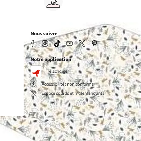
03 59 30 59 30
s
8h>21h, dimanche 8h30>13h
Nous suivre
Notre application
Télécharger
Accessibilité : non conforme
Espace sourds et malentendants