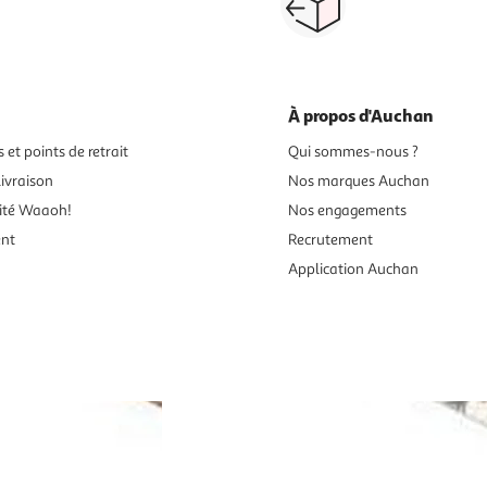
ou au retrait
pour changer d’avi
À propos d'Auchan
 et points de retrait
Qui sommes-nous ?
ivraison
Nos marques Auchan
ité Waaoh!
Nos engagements
ent
Recrutement
Application Auchan
es aux mineurs de moins de 18 ans