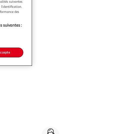
nalités suivantes
l’identification.
erformance des
s suivantes :
accepte
Service client 7j/7
0 jours