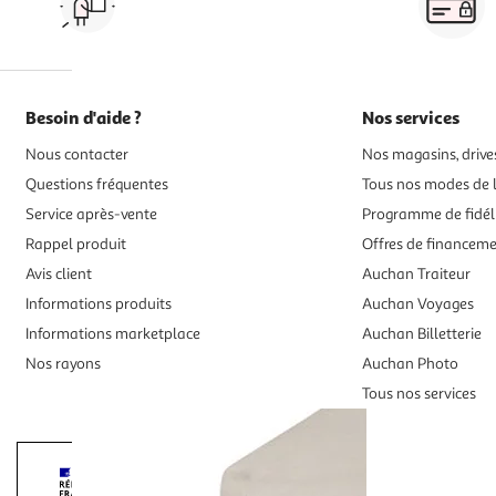
drive ou click & collect
Besoin d'aide ?
Nos services
Nous contacter
Nos magasins, drives
Questions fréquentes
Tous nos modes de l
Service après-vente
Programme de fidél
Rappel produit
Offres de financem
Avis client
Auchan Traiteur
Informations produits
Auchan Voyages
Informations marketplace
Auchan Billetterie
Nos rayons
Auchan Photo
Tous nos services
Interdiction de vente de boissons alcooliqu