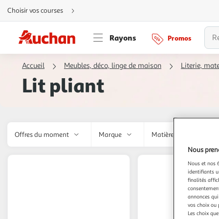
Aller
Choisir vos courses
directement
au
contenu
Aller
Rayons
Promos
directement
à
la
recherche
Accueil
Meubles, déco, linge de maison
Literie, ma
Aller
directement
Lit pliant
à
la
navigation
Aller
directement
à
la
rubrique
besoin
Offres du moment
Marque
Matière principale
d'aide
Nous preno
Nous et nos 6
identifiants u
finalités affi
consentement,
annonces qui 
vos choix ou 
Les choix que