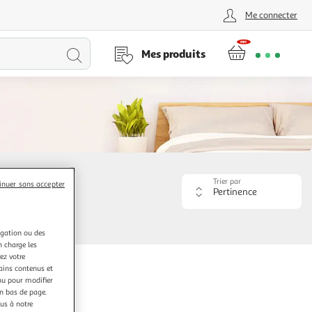
Me connecter
Lancer
Mes produits
la
recherche
Trier par
inuer sans accepter
Appliquer
le
critère
de
igation ou des
tri.
n charge les
Votre
ez votre
page
tains contenus et
sera
nu pour modifier
rechargée.
en bas de page.
ous à notre