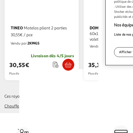
politique de 
: Utiliser des
Stocker et/ou
publicités et
Nos équipe
TINEO
DOMIVA
Matelas pliant 2 parties
Matelas pliant - Tissu -
60x120 cm - Epaisseur 
Liste de nos 
30,55€ / pce
volets - BOUBOU - DOM
2KINGS
Vendu par
2KINGS
Vendu par
Afficher 
Livraison dès 4/5 jours
Livraison dè
30,55€
35,12€
Plus d'offres à partir de
35.05€
Plus d'offres à partir de
40.1€
Ces rayons pourraient également vous intéresser :
Chauffeuse
matelas gonflable
pompe, gonfleur
Vos courses à domicile, en