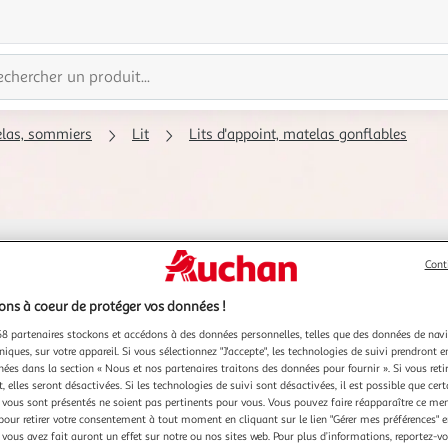
telas, sommiers
Lit
Lits d'appoint, matelas gonflables
Cont
Couleur
Plus de filtres
ns à coeur de protéger vos données !
8 partenaires stockons et accédons à des données personnelles, telles que des données de nav
niques, sur votre appareil. Si vous sélectionnez "J'accepte", les technologies de suivi prendront e
chées dans la section « Nous et nos partenaires traitons des données pour fournir ». Si vous retir
 elles seront désactivées. Si les technologies de suivi sont désactivées, il est possible que cer
vous sont présentés ne soient pas pertinents pour vous. Vous pouvez faire réapparaître ce me
pour retirer votre consentement à tout moment en cliquant sur le lien "Gérer mes préférences" 
 vous avez fait auront un effet sur notre ou nos sites web. Pour plus d’informations, reportez-v