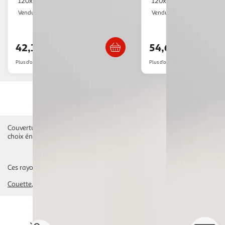
120x180 cm 5 kg Tissu
120x180 cm 9 kg Tissu
Multishop
Multishop
Vendu par
Vendu par
Livraison dès 5/6 jours
Livraison dè
42,17€
54,62€
Plus d'offres à partir de
50.57€
Plus d'offres à partir de
63.74€
Couvertures classiques en laine, couvertures en microfibre légères et to
choix énorme de couvertures pour vous tenir bien au chaud ! Commandez 
Ces rayons pourraient également vous intéresser :
Couette
oreiller, traversin
protège-matelas, alèse
protège oreiller
cache