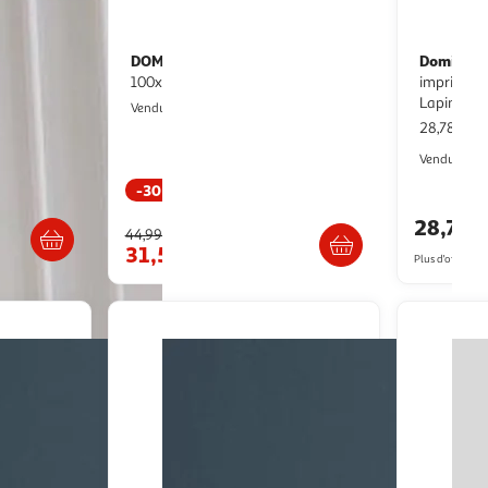
DOMIVA
Domiva
ne Blanchi
Maxi lange - Imprimé -
Couverture doublée
100x100 cm - Imprimé - Rayures
imprimée 
Lapinou
Multishop
Vendu par
28,78€ / 
Vendu par
-30 %
s 6/7 jours
Livraison dès 7/8 jours
28,78€
44,99€
31,50€
Plus d'offres à p