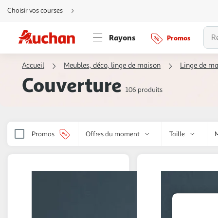
Aller
Choisir vos courses
directement
au
contenu
Aller
Rayons
Promos
directement
à
la
recherche
Accueil
Meubles, déco, linge de maison
Linge de mais
Aller
directement
Couverture
à
la
106 produits
navigation
Aller
directement
à
la
rubrique
besoin
Promos
Offres du moment
Taille
d'aide