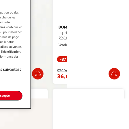
igation ou des
n charge les
ez votre
DOMIVA
Couverture réversible
tains contenus et
nu pour modifier
0x170 cm polyester
esprit safari pour bébé Beige
en bas de page.
75x100 cm
ultishop
ous à notre
Multishop
Vendu par
nalités suivantes
l’identification.
erformance des
-37 %
Livraison dès 5/6 jours
Livraison dès 7/8 jours
s suivantes :
57,99€
36,65€
accepte