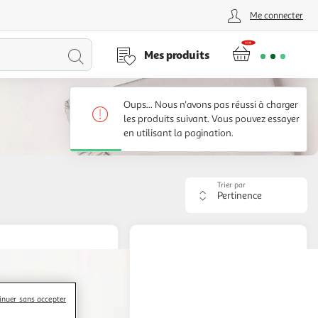
Me connecter
Lancer
Mes produits
la
Oups... Nous n'avons pas réussi à charger
recherche
les produits suivant. Vous pouvez essayer
en utilisant la pagination.
Trier par
Appliquer
le
critère
de
tri.
Votre
page
sera
rechargée.
inuer sans accepter