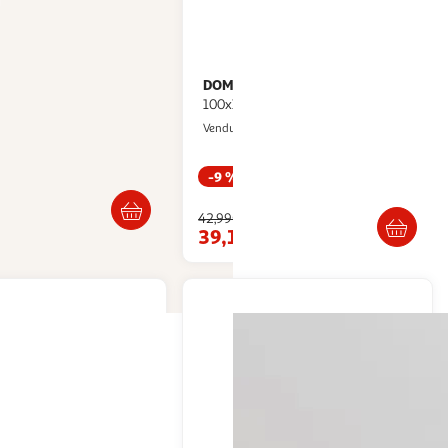
DOMIVA
Maxi lange - Imprimé -
0x200 cm polyester
100x100 cm - Imprimé - Pois
ultishop
Multishop
Vendu par
-9 %
Livraison dès 5/6 jours
Livraison dès 7/8 jours
42,99€
39,13€
artir de
23.46€