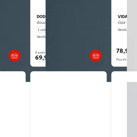
DODO
VIDAXL
Couverture polaire extra
Couverture lestee Creme
douce coloris taupe
clair 220x
M
Vendu par
1 coloris
Belles Nuits
Vendu par
s 6/7 jours
Livraison dès 6/7 jours
78,95€
À partir de
69,90€
Plus d'offres à p