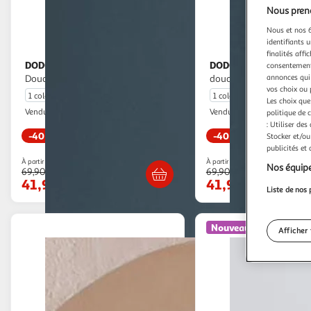
Nous preno
Nous et nos 6
identifiants u
finalités affi
DODO
DODO
Couverture Polaire Extra
Couverture polaire extra
consentement,
annonces qui 
Douce Coloris Ecru
douce coloris bleu
vos choix ou 
1 coloris
1 coloris
Les choix que
Belles Nuits
Belles Nuits
Vendu par
Vendu par
politique de 
: Utiliser des
-40 %
-40 %
Stocker et/ou
publicités et
Livraison dès 6/7 jours
Livraison dè
À partir de
À partir de
Nos équipe
69,90€
69,90€
41,94€
41,94€
Liste de nos 
Nouveauté
Afficher 