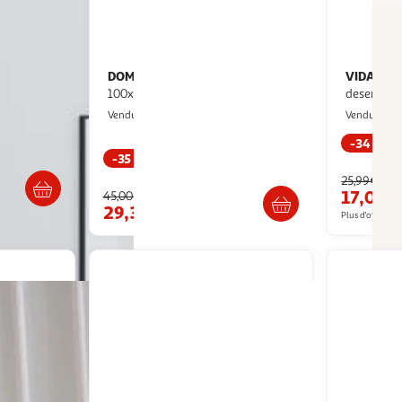
DOMIVA
VIDAXL
Maxi lange - Imprimé -
Couverture brume du
100x100 cm - Caramel
desert 15
Multishop
M
Vendu par
Vendu par
-34 %
-35 %
/2 semaines
Livraison dès 7/8 jours
25,99€
17,08€
45,00€
29,35€
Plus d'offres à p