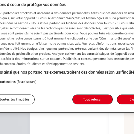
ns à coeur de protéger vos données !
8 partenaires stockons et accédons à des données personnelles, telles que des données de nav
niques, sur votre appareil. Si vous sélectionnez "J'accepte", les technologies de suivi prendront e
chées dans la section « Nous et nos partenaires traitons des données pour fournir ». Si vous retir
Pokemon
VIDAXL
Couverture Sherpa -
Couverture brume du
 elles seront désactivées. Si les technologies de suivi sont désactivées, il est possible que cer
vous sont présentés ne soient pas pertinents pour vous. Vous pouvez faire réapparaître ce me
POKEMON - Evolutions - 100 x 150
desert 13
pour retirer votre consentement à tout moment en cliquant sur le lien "Gérer mes préférences" 
cm
M
Vendu par
 vous avez fait auront un effet sur notre ou nos sites web. Pour plus d’informations, reportez-v
Multishop
Vendu par
confidentialité. Nos équipes ainsi que nos partenaires externes traitent des données selon les fi
 données de géolocalisation précises. Analyser activement les caractéristiques de l’appareil pour 
-26 %
 accéder à des informations sur un appareil. Publicités et contenu personnalisés, mesure de p
-15 %
Livraison dès 5/6 jours
 du contenu, études d’audience et développement de services.
s 6/7 jours
36,99€
s ainsi que nos partenaires externes, traitent des données selon les finalité
27,55€
21,99€
18,73€
Plus d'offres à partir de
29.71€
partenaires (fournisseurs)
toutes les finalités
Tout refuser
J'