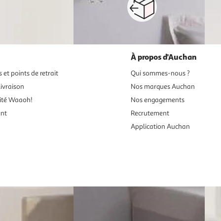
Paiement sécurisé en ligne
Retour produits : 3
ou au retrait
pour changer d’avi
À propos d'Auchan
 et points de retrait
Qui sommes-nous ?
ivraison
Nos marques Auchan
ité Waaoh!
Nos engagements
ent
Recrutement
Application Auchan
es aux mineurs de moins de 18 ans