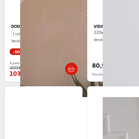
DODO
VIDAXL
Couverture Chamonix Sable
Couverture lestee Gris
220x235 cm 15 kg Tissu
1 coloris
ASD
Vendu par
Belles Nuits
Vendu par
-50 %
Livraison dès 1
Livraison dès 6/7 jours
À partir de
80,95€
207,00€
103,50€
Plus d'offres à partir de
81.54€