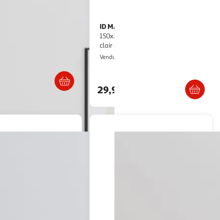
ID MARKET
Couverture lestée
240 cm 15 kg Tissu
150x200 cm celeste bicolore gris
clair et gris 9 kg
ultishop
IDMarket
Vendu par
Livraison dès 5/6 jours
Livraison dès 5/6 jours
29,99€
artir de
101.92€