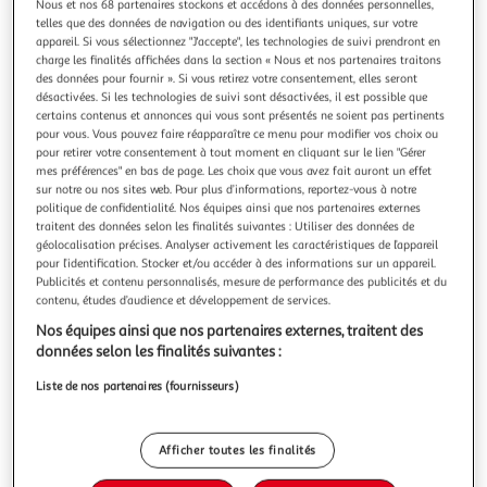
Illustration
Illustration
Nous et nos 68 partenaires stockons et accédons à des données personnelles,
telles que des données de navigation ou des identifiants uniques, sur votre
précédente
suivante
appareil. Si vous sélectionnez "J'accepte", les technologies de suivi prendront en
charge les finalités affichées dans la section « Nous et nos partenaires traitons
des données pour fournir ». Si vous retirez votre consentement, elles seront
désactivées. Si les technologies de suivi sont désactivées, il est possible que
MEDISANA
certains contenus et annonces qui vous sont présentés ne soient pas pertinents
Dossier massant Shiatsu sans fil MC500
pour vous. Vous pouvez faire réapparaître ce menu pour modifier vos choix ou
La durée de garantie est de 2 ans. Caractéristique générale
pour retirer votre consentement à tout moment en cliquant sur le lien "Gérer
mes préférences" en bas de page. Les choix que vous avez fait auront un effet
Type de produit Dossier massant Alimentation
sur notre ou nos sites web. Pour plus d’informations, reportez-vous à notre
Rechargeable Hauteur de l'assise 49 Coloris Noir Nombre
En savoir +
politique de confidentialité. Nos équipes ainsi que nos partenaires externes
de programmes 2 programmes Massage Shiatsu Bas du
Vendu par
2KINGS
traitent des données selon les finalités suivantes : Utiliser des données de
dos Non Haut du dos Non Dos complet Oui Procédé Shia
géolocalisation précises. Analyser activement les caractéristiques de l’appareil
Livraison dès 6/7 jours
pour l’identification. Stocker et/ou accéder à des informations sur un appareil.
4,99€
Publicités et contenu personnalisés, mesure de performance des publicités et du
Plus d'options
contenu, études d’audience et développement de services.
Nos équipes ainsi que nos partenaires externes, traitent des
78,78€
Vendu par
2KINGS
données selon les finalités suivantes :
Liste de nos partenaires (fournisseurs)
Livraison dès 6/7 jours
4,99€
Plus d'options
Afficher toutes les finalités
105,44€
Vendu par
Multishop