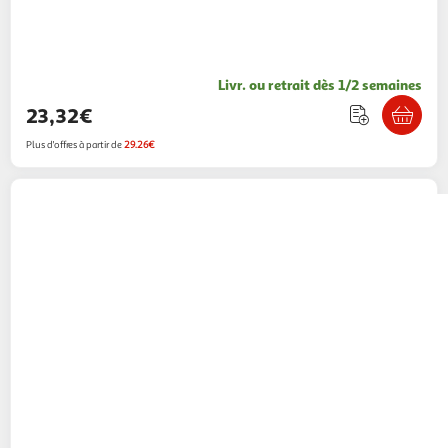
Livr. ou retrait dès 1/2 semaines
23,32€
Plus d'offres à partir de
29.26€
SANDISK
Carte Micro SD 128 GB Nintendo
Switch
34,32€ / pce
Multishop
Vendu par