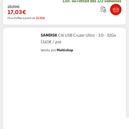
Livr. ou retrait dès 1/2 semaines
29,99€
17,03€
Plus d'offres à partir de
20.92€
SANDISK
Clé USB Cruzer Ultra - 3.0 - 32Go
13,61€ / pce
Multishop
Vendu par