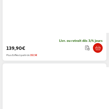
Livr. ou retrait dès 3/4 jours
139,90€
Plus d'offres à partir de
192.5€
SANDISK
Clé USB 2.0 Sandisk Cruzer Blade
128 Go
Multishop
Vendu par