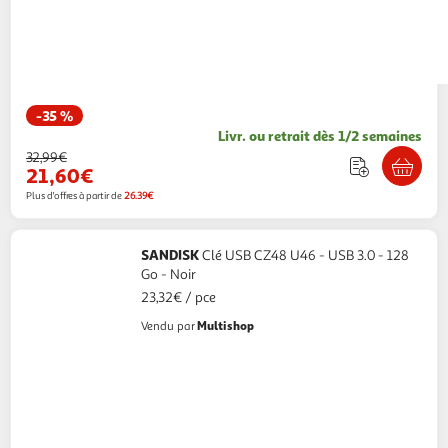
-35 %
Livr. ou retrait dès 1/2 semaines
32,99€
21,60€
Plus d'offres à partir de
26.39€
SANDISK
Clé USB CZ48 U46 - USB 3.0 - 128
Go - Noir
23,32€ / pce
Multishop
Vendu par