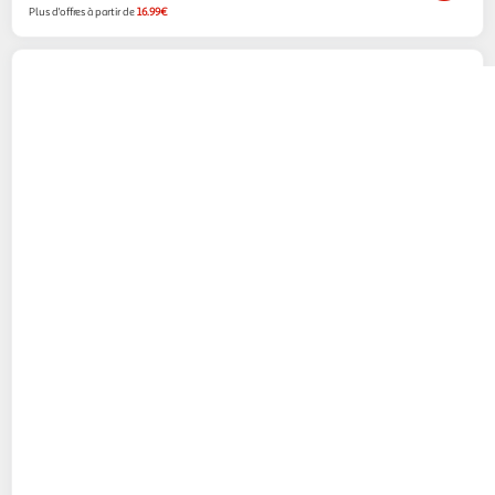
Plus d'offres à partir de
16.99€
SANDISK
Carte Micro SD 64Go Ultra
microSDXC + SD adapteur
2KINGS
Vendu par