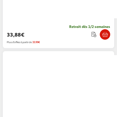
Retrait dès 1/2 semaines
33,88€
Plus d'offres à partir de
33.99€
Samsung
Carte Micro SD 512Go Evo plus avec
adaptateur
Multishop
Vendu par