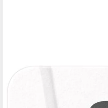
Samsung
Carte Micro SD 256 go PRO PLUS
SONIC
Multishop
Vendu par