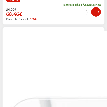
Retrait dès 1/2 semaines
89,99€
68,46€
Plus d'offres à partir de
78.99€
Samsung
Carte micro sd 128go evo plus avec
adaptateur
Multishop
Vendu par