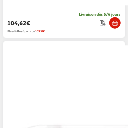
Livraison dès 5/6 jours
104,62€
Plus d'offres à partir de
109.51€
Samsung
Carte micro sd 256go p9 express
classe u3 v30 a1
Multishop
Vendu par