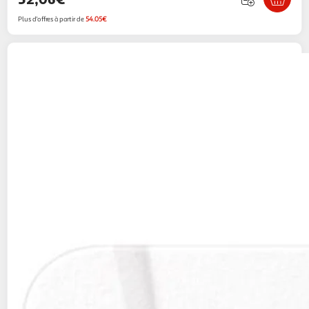
Plus d'offres à partir de
54.05€
Samsung
Carte Micro SD 128 go PRO PLUS
SONIC
Multishop
Vendu par