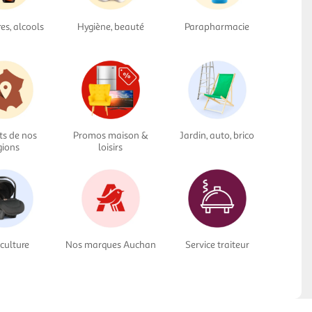
res, alcools
Hygiène, beauté
Parapharmacie
ts de nos
Promos maison &
Jardin, auto, brico
gions
loisirs
culture
Nos marques Auchan
Service traiteur