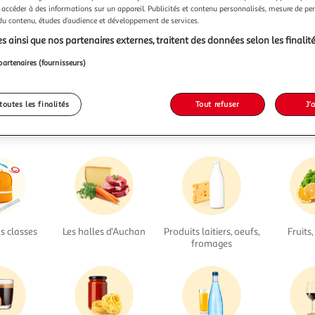
 accéder à des informations sur un appareil. Publicités et contenu personnalisés, mesure de p
Disque dur
viennent de filer...
 du contenu, études d’audience et développement de services.
s ainsi que nos partenaires externes, traitent des données selon les finalité
Nous vous invitons à lancer une autre recherche...
partenaires (fournisseurs)
... ou à trouver votre bonheur dans nos rayons
toutes les finalités
Tout refuser
J'
s classes
Les halles d'Auchan
Produits laitiers, oeufs,
Fruits
fromages