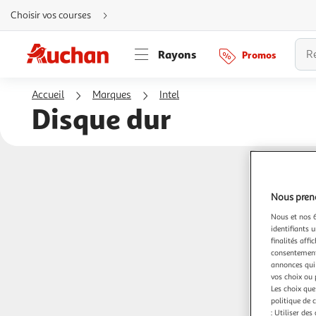
Aller
Choisir vos courses
directement
au
contenu
Aller
Rayons
Promos
directement
à
la
recherche
Accueil
Marques
Intel
Aller
directement
Disque dur
à
la
navigation
Aller
directement
à
la
rubrique
besoin
d'aide
Nous preno
Nous et nos 6
identifiants u
finalités affi
consentement,
annonces qui 
vos choix ou 
Les choix que
politique de 
: Utiliser des