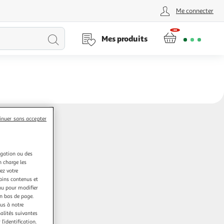
Me connecter
Lancer
Mes produits
la
recherche
inuer sans accepter
igation ou des
n charge les
ez votre
tains contenus et
nu pour modifier
en bas de page.
ous à notre
nalités suivantes
l’identification.