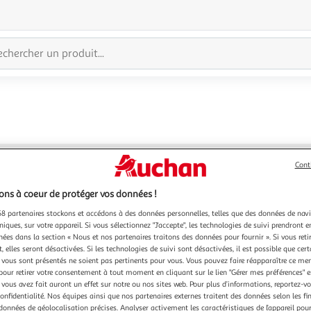
Cont
ns à coeur de protéger vos données !
8 partenaires stockons et accédons à des données personnelles, telles que des données de nav
niques, sur votre appareil. Si vous sélectionnez "J'accepte", les technologies de suivi prendront e
chées dans la section « Nous et nos partenaires traitons des données pour fournir ». Si vous retir
 elles seront désactivées. Si les technologies de suivi sont désactivées, il est possible que cer
vous sont présentés ne soient pas pertinents pour vous. Vous pouvez faire réapparaître ce me
pour retirer votre consentement à tout moment en cliquant sur le lien "Gérer mes préférences" 
 vous avez fait auront un effet sur notre ou nos sites web. Pour plus d’informations, reportez-v
confidentialité. Nos équipes ainsi que nos partenaires externes traitent des données selon les fi
Oups, les produits de la catégorie
 données de géolocalisation précises. Analyser activement les caractéristiques de l’appareil pour 