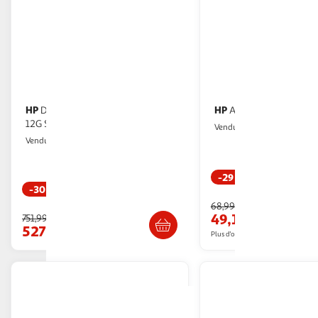
HP
HP
Disque dur interne HP HPE 4TB
Adaptateur HP 18A
12G SAS
Multishop
Vendu par
Multishop
Vendu par
-29 %
-30 %
Livraison dès 1
Livraison dès 7/8 jours
68,99€
49,14€
751,99€
527,04€
Plus d'offres à partir de
53.15€