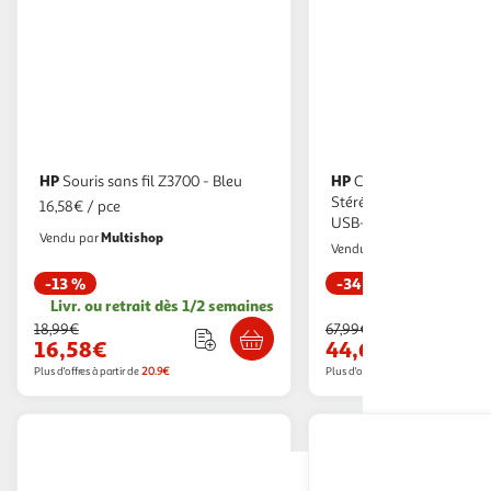
HP
HP
Souris sans fil Z3700 - Bleu
Casque HP Blackwire 3320
Stéréo certifié Microsof
16,58€ / pce
USB-C
Multishop
Vendu par
Multishop
Vendu par
-13 %
-34 %
Livr. ou retrait dès 1/2 semaines
Retrait dès 1
18,99€
67,99€
16,58€
44,61€
Plus d'offres à partir de
20.9€
Plus d'offres à partir de
56.99€