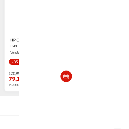
HP
Casque HP Poly Blackwire 5220
avec USB-C et Jack 3,5 mm
Multishop
Vendu par
-35 %
Livraison dès 5/6 jours
120,99€
79,18€
Plus d'offres à partir de
83.92€