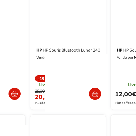
HP
HP
HP Souris Bluetooth Lunar 240
HP Sour
t Teams
Multishop
M
Vendu par
Vendu par
-19 %
/2 semaines
Livr. ou retrait dès 1/2 semaines
Livr
25,00€
12,00
20,13€
Plus d'offres à partir de
29.04€
Plus d'offres à p