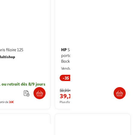
HP
is filaire 125
Sac à dos pour ordinateur
portable Hp Prelude Pro 15.6 inch
ultishop
Backpack
Multishop
Vendu par
-35 %
. ou retrait dès 8/9 jours
Retrait dès 1/2 semaines
59,99€
€
39,15€
artir de
16€
Plus d'offres à partir de
56.32€