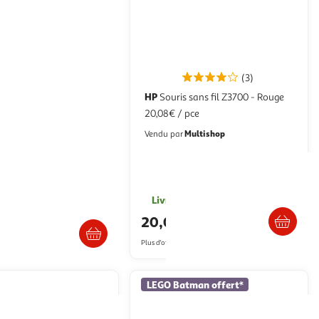
(3)
HP
Souris sans fil Z3700 - Rouge
Go SAS 2.5 10000 RPM
20,08€ / pce
ultishop
Multishop
Vendu par
Livr. ou retrait dès 1/2 semaines
Livraison dès 7/8 jours
20,08€
5€
Plus d'offres à partir de
29.29€
LEGO Batman offert*