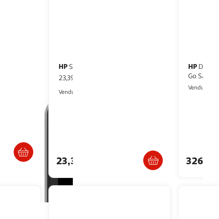
HP
HP
Souris filaire 150 - Noir
Disque dur interne HP HPE 450
23,39€ / pce
ssd 512 go
M
Vendu par
Multishop
Vendu par
ès 6/7 jours
Livraison dès 8/9 jours
23,39€
326,0