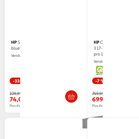
HP
HP
Souris sans fil rechargeable 710
Ordinateur portable omnibook
bluethooth
3 17-dp0030nf 17,3 amd ryzen 5
pro 130 24 go ram ddr5 
Multishop
Vendu par
Boulanger
Vendu par
-33 %
-7 %
Livraison dès 6/7 jours
Livr. ou retrait d
109,99€
749,99€
74,08€
699,99€
Plus d'offres à partir de
83.97€
Plus d'offres à partir de
777.6€