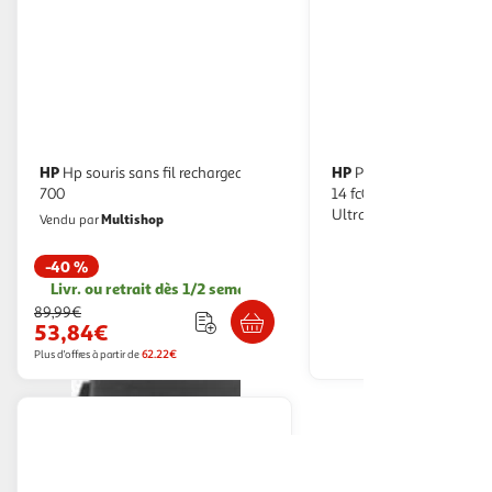
HP
HP
Hp souris sans fil rechargeable
PC Hybride PC 2 en 1 Hp Envy
700
14 fc0001nf OLED 14 Inte
Ultra 5 125U RAM 16 G
Multishop
Vendu par
SSD M.2 512 Go Intel Ar
-40 %
Livr. ou retrait dès 1/2 semaines
En drive o
89,99€
53,84€
Afficher
Plus d'offres à partir de
62.22€