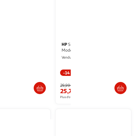
HP
Souris sans fil Z3700 Dual
ns fil DECT/Bluetooth
Mode
ultishop
Multishop
Vendu par
-14 %
Livraison dès 4/5 jours
Retrait dès 5/6 jours
29,99€
€
25,72€
artir de
278.99€
Plus d'offres à partir de
32.24€