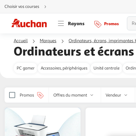
Aller
Choisir vos courses
directement
au
contenu
Aller
Rayons
Promos
directement
à
la
recherche
Accueil
Marques
Ordinateurs, écrans, imprimantes
Aller
directement
Ordinateurs et écrans
à
la
navigation
Aller
directement
PC gamer
Accessoires, périphériques
Unité centrale
Ordin
à
la
rubrique
besoin
d'aide
Promos
Offres du moment
Vendeur