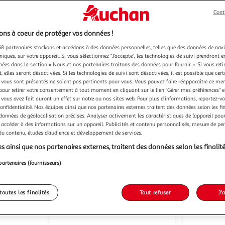
Cont
ns à coeur de protéger vos données !
8 partenaires stockons et accédons à des données personnelles, telles que des données de nav
6)
(1)
niques, sur votre appareil. Si vous sélectionnez "J'accepte", les technologies de suivi prendront e
chées dans la section « Nous et nos partenaires traitons des données pour fournir ». Si vous retir
HP
HP
Ordinateur portable EliteBook
Ordinateur portable CP 3015
 elles seront désactivées. Si les technologies de suivi sont désactivées, il est possible que cer
840 G5 reconditionné 256Go Grade
NF 17 pou
vous sont présentés ne soient pas pertinents pour vous. Vous pouvez faire réapparaître ce me
B - Gris
799,99€ /
pour retirer votre consentement à tout moment en cliquant sur le lien "Gérer mes préférences" 
329,99€ / pce
 vous avez fait auront un effet sur notre ou nos sites web. Pour plus d’informations, reportez-v
Vendu par
confidentialité. Nos équipes ainsi que nos partenaires externes traitent des données selon les fi
Auchan
Vendu par
 données de géolocalisation précises. Analyser activement les caractéristiques de l’appareil pour 
 accéder à des informations sur un appareil. Publicités et contenu personnalisés, mesure de p
100 €
c
 du contenu, études d’audience et développement de services.
ès 2/3 jours
Livr. ou retrait dès 2/3 jours
Livr
s ainsi que nos partenaires externes, traitent des données selon les finalité
 en magasin
Retrait 1h en magasin
partenaires (fournisseurs)
329,99€
799,99
toutes les finalités
Tout refuser
J'