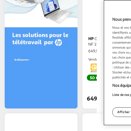
Nous preno
Nous et nos 6
(
identifiants u
finalités affi
HP
Ordinateur portable FC 0151
consentement,
NF 15 pouces
annonces qui 
649,99€ / pce
vos choix ou 
Les choix que
Auchan
Vendu par
politique de 
: Utiliser des
Stocker et/ou
50 €
cagnottés
publicités et
Livr. ou retrait d
Nos équipe
Retrait 1h
Liste de nos 
649,99€
Afficher 