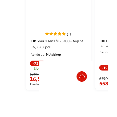
(1)
HP
HP
Souris sans fil Z3700 - Argent
Disque dur interne HP HPE
l core
765466-H2
16,58€ / pce
o LPDDR5
M
Vendu par
Multishop
Vendu par
c
-72 %
-15 %
Livr. ou retrait dès 1/2 semaines
u livraison
59,99€
16,58€
655,00€
 le prix
558,2
Plus d'offres à partir de
24.3€