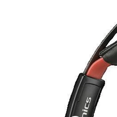
...
1
2
3
4
5
6
8
Suivante