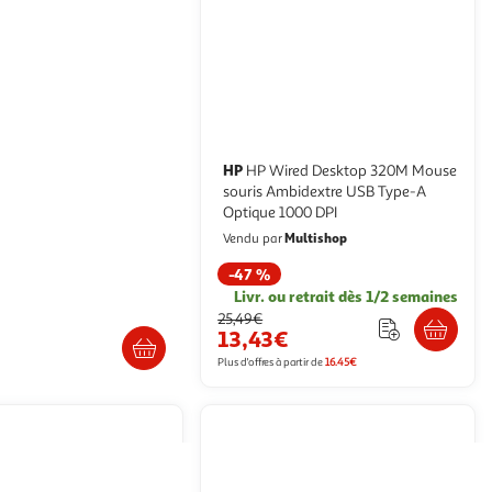
HP
 Bluetooth - Noir
HP Wired Desktop 320M Mouse
souris Ambidextre USB Type-A
pce
Optique 1000 DPI
Auchan
Multishop
Vendu par
-47 %
Livr. ou retrait dès 1/2 semaines
. ou retrait dès 2/3 jours
25,49€
13,43€
Plus d'offres à partir de
16.45€