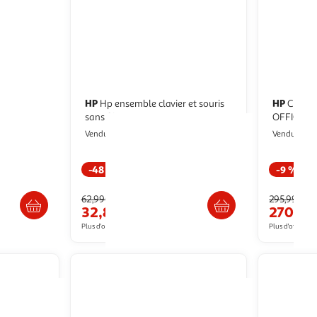
HP
HP
Hp ensemble clavier et souris
Casque HP Poly Savi 8445
e 15,6
sans fil 235
OFFICE sa
Multishop
M
Vendu par
Vendu par
-48 %
-9 %
s 7/8 jours
Livraison dès 8/9 jours
62,99€
295,99€
32,88€
270,14
Plus d'offres à partir de
34.55€
Plus d'offres à p