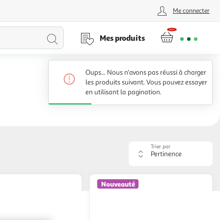
Me connecter
Lancer
Mes produits
la
Oups... Nous n'avons pas réussi à charger
recherche
les produits suivant. Vous pouvez essayer
en utilisant la pagination.
Trier par
Appliquer
le
critère
de
Nouveauté
tri.
Votre
page
sera