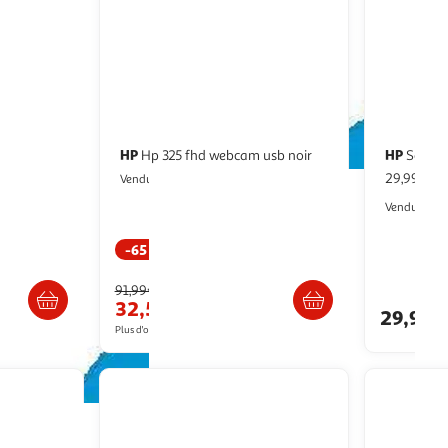
HP
HP
66AV 65W
Hp 325 fhd webcam usb noir
Souris
29,99€ / 
Multishop
Vendu par
Vendu par
-65 %
/2 semaines
Livraison dès 8/9 jours
Livr
91,99€
32,55€
29,99€
Plus d'offres à partir de
32.81€