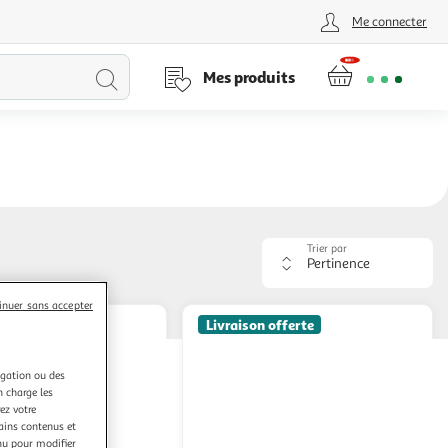
Me connecter
Lancer
Mes produits
la
recherche
Trier par
Appliquer
le
critère
inuer sans accepter
de
Livraison offerte
tri.
Votre
page
igation ou des
sera
n charge les
rechargée.
ez votre
tains contenus et
nu pour modifier