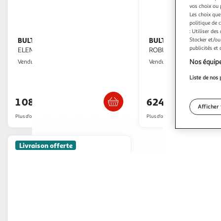
vos choix ou 
Les choix que
politique de 
: Utiliser des
Stocker et/ou
BULTEX
BULTEX
Matelas Bultex
Sommier Bultex
publicités et
ELEMENTAIRE 160x200 CM
ROBUSTO GRIS GALET 1
Nos équipe
GpasPlus
GpasPlus
Vendu par
Vendu par
Liste de nos 
Livraison dès 6/7 jours
Livraison dè
1 080,70€
624,09€
Afficher 
Plus d'offres à partir de
1,439.26€
Plus d'offres à partir de
851.14€
Livraison offerte