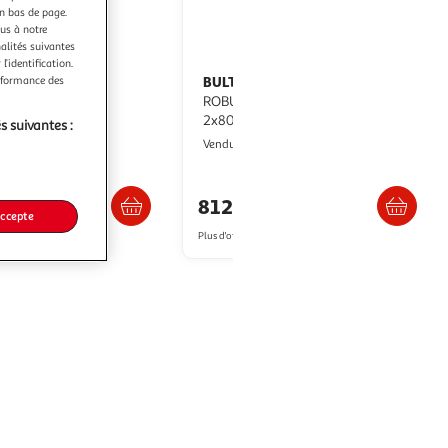
en bas de page.
ous à notre
nalités suivantes
l’identification.
erformance des
BULTEX
Sommier Bultex
cm
ROBUSTO Tramé Marron
2x80x200 cm
s suivantes :
pasPlus
GpasPlus
Vendu par
Livraison dès 6/7 jours
Livraison dès 6/7 jours
16€
812,86€
accepte
artir de
1,760.05€
Plus d'offres à partir de
1,091.74€