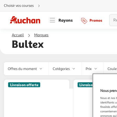
Aller
Choisir vos courses
directement
au
contenu
Aller
Rayons
Promos
directement
à
la
recherche
Accueil
Marques
Aller
directement
Bultex
à
la
navigation
Aller
directement
à
la
rubrique
Offres du moment
Catégories
Prix
Coule
besoin
d'aide
Livraison offerte
Livraison offerte
Nous preno
Nous et nos 6
identifiants u
finalités affi
consentement,
annonces qui 