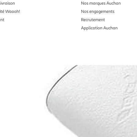
ivraison
Nos marques Auchan
ité Waaoh!
Nos engagements
ent
Recrutement
Application Auchan
es aux mineurs de moins de 18 ans
vente en ligne.