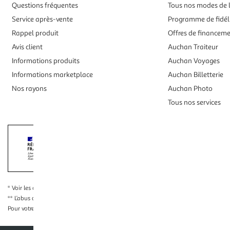
Questions fréquentes
Tous nos modes de l
Service après-vente
Programme de fidél
Rappel produit
Offres de financem
Avis client
Auchan Traiteur
Informations produits
Auchan Voyages
Informations marketplace
Auchan Billetterie
Nos rayons
Auchan Photo
Tous nos services
Interdiction de vente de boissons alcooliqu
La preuve de majorité de l'acheteur est exigée au moment de la 
* Voir les conditions
en cliquant ici
** L’abus d’alcool est dangereux pour la santé, à consommer avec modération
Pour votre santé, évitez de grignoter entre les repas.
www.mangerbouger.fr