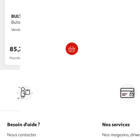
BULTEX
Oreiller multi positions
Bultex 40 x 60 cm Blanc
GpasPlus
Vendu par
Livraison dès 6/7 jours
85,74€
Plus d'offres à partir de
93.16€
Vos courses à domicile, en
drive ou click & collect
Besoin d'aide ?
Nos services
Nous contacter
Nos magasins, drives