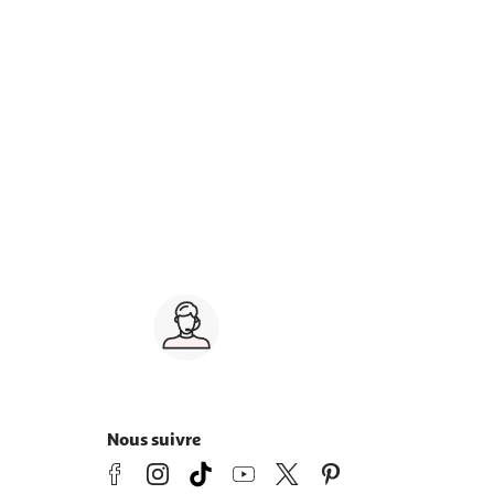
Service client 7j/7
0 jours
03 59 30 59 30
s
8h>21h, dimanche 8h30>13h
Nous suivre