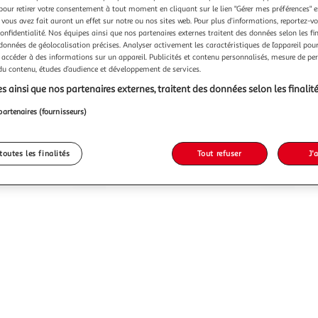
pour retirer votre consentement à tout moment en cliquant sur le lien "Gérer mes préférences" 
 vous avez fait auront un effet sur notre ou nos sites web. Pour plus d’informations, reportez-v
confidentialité. Nos équipes ainsi que nos partenaires externes traitent des données selon les fi
 données de géolocalisation précises. Analyser activement les caractéristiques de l’appareil pour 
 accéder à des informations sur un appareil. Publicités et contenu personnalisés, mesure de p
BULTEX
BULTEX
Sommier Bultex
Matelas Bultex SOLAIRE
 du contenu, études d’audience et développement de services.
00 x 200
ROBUSTO Tramé Marron 140x190
160x200 
cm
s ainsi que nos partenaires externes, traitent des données selon les finalité
G
Vendu par
GpasPlus
Vendu par
partenaires (fournisseurs)
s 6/7 jours
Livraison dès 6/7 jours
599,55€
1 324,
toutes les finalités
Tout refuser
J'
Plus d'offres à partir de
811.04€
Plus d'offres à p