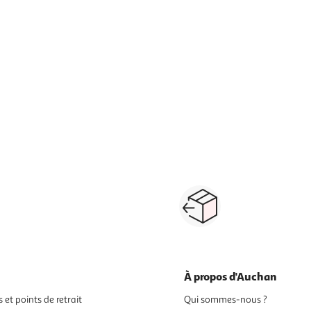
Paiement sécurisé en ligne
Retour produits : 3
ou au retrait
pour changer d’avi
À propos d'Auchan
 et points de retrait
Qui sommes-nous ?