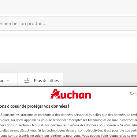
ur
Plus de filtres
Cont
Livraison offerte
ns à coeur de protéger vos données !
8 partenaires stockons et accédons à des données personnelles, telles que des données de nav
niques, sur votre appareil. Si vous sélectionnez "J'accepte", les technologies de suivi prendront e
chées dans la section « Nous et nos partenaires traitons des données pour fournir ». Si vous retir
 elles seront désactivées. Si les technologies de suivi sont désactivées, il est possible que cer
vous sont présentés ne soient pas pertinents pour vous. Vous pouvez faire réapparaître ce me