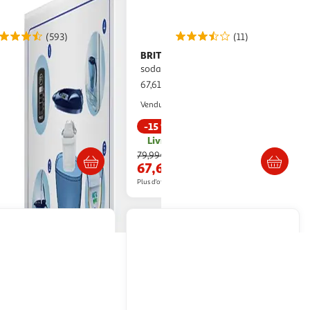
(593)
(11)
BRITA
Machine à gazéifier
u
sodaONE 1049249 - Noir
ce
67,61€ / pce
2KINGS
Multishop
Vendu par
-15 %
Livraison dès 4/5 jours
Livr. ou retrait dès 1/2 semaines
79,99€
67,61€
artir de
24.88€
Plus d'offres à partir de
69.51€