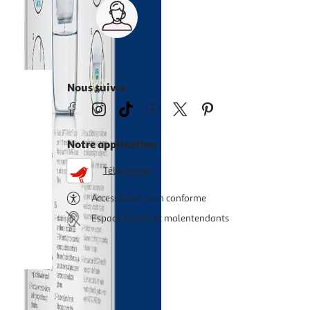
Service client 7j/7
0 jours
03 59 30 59 30
s
8h>21h, dimanche 8h30>13h
Nous suivre
Notre application
Télécharger
Accessibilité : non conforme
Espace sourds et malentendants