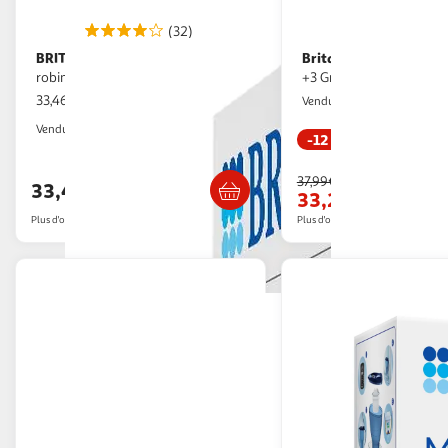
(32)
BRITA
Brita
Système de filtration sur
Carafe filtrante Brita Marella
robinet
+3 Gris 2,4 litres
33,46€ / pce
Multishop
Vendu par
2KINGS
Vendu par
-12 %
Livraison dès 4/5 jours
Retrait dès 1
37,99€
33,46€
33,24€
Plus d'offres à partir de
34.2€
Plus d'offres à partir de
49.98€