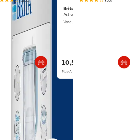
(250)
(35)
Brita
Gourde filtrante filtrante
Active bleu foncé
ce
2KINGS
Vendu par
ultishop
. ou retrait dès 5/6 jours
Livraison dès 4/5 jours
10,59€
artir de
55.27€
Plus d'offres à partir de
12€
 et faites-vous livrer simplement à domicile, en point relais ou dans votre