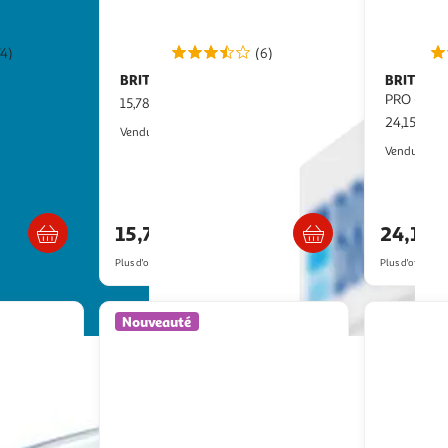
74)
(6)
BRITA
BRITA
Filtre à eau On Tap V
Carafe Marella MAXTRA
PRO - Ble
15,78€ / pce
24,15€ / p
2KINGS
Vendu par
Vendu par
/2 semaines
Livraison dès 4/5 jours
15,78€
24,15€
Plus d'offres à partir de
16.17€
Plus d'offres à p
Nouveauté