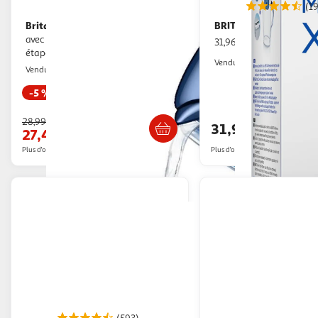
(1
Brita
BRITA
Carafe filtrante Brita Marella
Carafe Marella X
avec système de filtration quatre
31,96€ / pce
étapes
2KINGS
Vendu par
Multishop
Vendu par
-5 %
Retrait dès 1/2 semaines
Livraison dè
28,99€
31,96€
27,48€
Plus d'offres à partir de
35.9€
Plus d'offres à partir de
32.9€