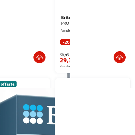
Brita
Filtres à eau Brita MAXTRA
blanc
PRO Extra Anticalcaire
ultishop
Multishop
Vendu par
-20 %
Livraison dès 7/8 jours
Retrait dès 1/2 semaines
36,49€
29,19€
artir de
44.08€
Plus d'offres à partir de
45.07€
 offerte