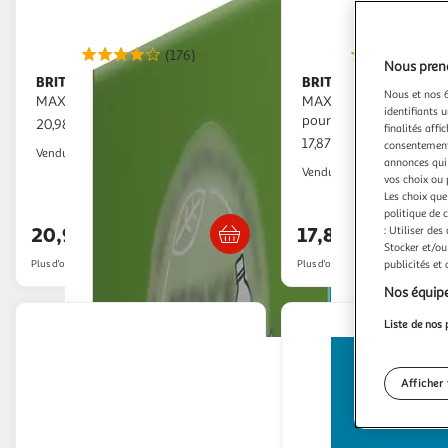
(176)
(5
Nous preno
BRITA
BRITA
Pack de 4 cartouches
Pack de 2 cartouches
Nous et nos 6
MAXTRA PRO
MAXTRA PRO Expert ant
identifiants u
pour carafes filtrantes
20,98€ / pce
finalités affi
17,87€ / pce
consentement,
2KINGS
Vendu par
annonces qui 
2KINGS
Vendu par
vos choix ou 
Les choix que
Livraison dès 4/5 jours
Livraison dè
politique de 
20,98€
17,87€
: Utiliser des
Stocker et/ou
Plus d'offres à partir de
21.53€
Plus d'offres à partir de
18.25€
publicités et
Nos équipe
Liste de nos 
Afficher 