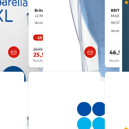
94)
Brita
BRITA
L - Bleu
Carafe filtrante Brita Marella
Pack de 6 cartouches
+1 Maxtra Pro bleu
MAXTRA 
46,57€ / p
Multishop
Vendu par
G
Vendu par
-15 %
s 4/5 jours
Livraison dès 4/5 jours
29,99€
46,57€
25,56€
Plus d'offres à partir de
30.34€
Plus d'offres à p