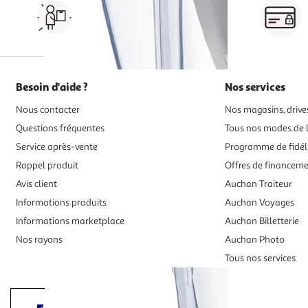
Vos courses à domicile, en
drive ou click & collect
Besoin d'aide ?
Nos services
Nous contacter
Nos magasins, drives
Questions fréquentes
Tous nos modes de l
Service après-vente
Programme de fidél
Rappel produit
Offres de financem
Avis client
Auchan Traiteur
Informations produits
Auchan Voyages
Informations marketplace
Auchan Billetterie
Nos rayons
Auchan Photo
Tous nos services