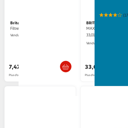
(1
Brita
BRITA
Cartouche filtre à eau Brita
Pack 3 cartouches
Filtre Intenza BRITA
MAXTRAPRO
33,01€ / pce
2KINGS
Vendu par
Multishop
Vendu par
Livraison dès 4/5 jours
Livraison dès 1
7,47€
33,01€
Plus d'offres à partir de
12€
Plus d'offres à partir de
34.9€