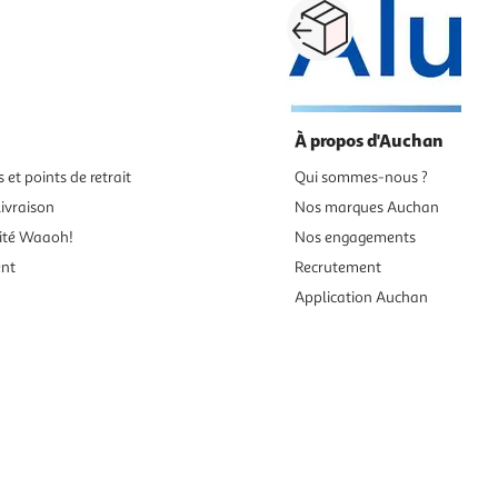
Paiement sécurisé en ligne
Retour produits : 3
ou au retrait
pour changer d’avi
À propos d'Auchan
 et points de retrait
Qui sommes-nous ?
ivraison
Nos marques Auchan
ité Waaoh!
Nos engagements
ent
Recrutement
Application Auchan