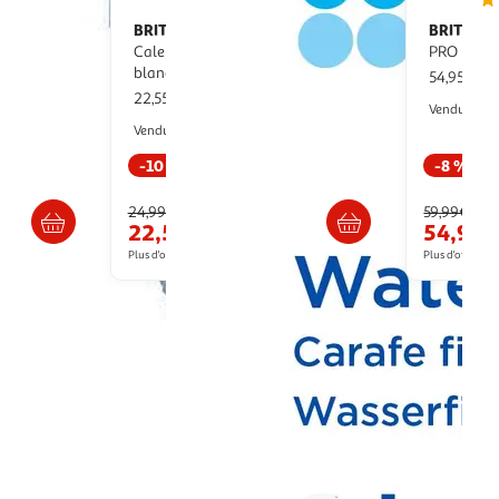
BRITA
BRITA
Carafe filtrante Aluna
Carafe en verre MAXTRA
Calendar 2 mois MAXTRA PRO
PRO
blanche
54,95€ / p
22,55€ / pce
M
Vendu par
Multishop
Vendu par
-10 %
-8 %
s 6/7 jours
Livraison dès 6/7 jours
Livr
24,99€
59,99€
22,55€
54,95€
Plus d'offres à partir de
34.02€
Plus d'offres à p
1
2
3
Suivante
 ! Commandez en ligne votre carafe filtrante ou vos cartouches de filtration