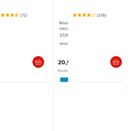
(71)
(378)
Bouteille filtrante 1.3 L avec
microdisc
20,98€ / pce
ce
2KINGS
2KINGS
Vendu par
Livraison dès 4/5 jours
Livraison dès 4/5 jours
20,98€
artir de
13.04€
Plus d'offres à partir de
21.53€