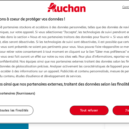
Cont
2)
ns à coeur de protéger vos données !
Brita
Brita
Filtre à eau Brita Maxtra Pro
Cartouche filtrante pack de
8 partenaires stockons et accédons à des données personnelles, telles que des données de nav
i-tartre
blanche
4+2 cartou
niques, sur votre appareil. Si vous sélectionnez "J'accepte", les technologies de suivi prendront e
Multishop
M
Vendu par
Vendu par
chées dans la section « Nous et nos partenaires traitons des données pour fournir ». Si vous retir
 elles seront désactivées. Si les technologies de suivi sont désactivées, il est possible que cer
vous sont présentés ne soient pas pertinents pour vous. Vous pouvez faire réapparaître ce me
pour retirer votre consentement à tout moment en cliquant sur le lien "Gérer mes préférences" 
 vous avez fait auront un effet sur notre ou nos sites web. Pour plus d’informations, reportez-v
s 4/5 jours
Retrait dès 1/2 semaines
confidentialité. Nos équipes ainsi que nos partenaires externes traitent des données selon les fi
15,19€
37,67€
 données de géolocalisation précises. Analyser activement les caractéristiques de l’appareil pour 
 accéder à des informations sur un appareil. Publicités et contenu personnalisés, mesure de p
Plus d'offres à partir de
34.74€
Plus d'offres à p
 du contenu, études d’audience et développement de services.
s ainsi que nos partenaires externes, traitent des données selon les finalité
partenaires (fournisseurs)
toutes les finalités
Tout refuser
J'