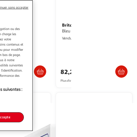
inuer sans accepter
(123)
Brita
Carafe filtrante Brita Marella
igation ou des
ches maxtra pro all-in
Bleu
n charge les
ultishop
Multishop
Vendu par
ez votre
tains contenus et
nu pour modifier
en bas de page.
ous à notre
Livraison dès 7/8 jours
Livraison dès 6/7 jours
nalités suivantes
82,21€
l’identification.
erformance des
artir de
53.16€
Plus d'offres à partir de
87.3€
s suivantes :
accepte