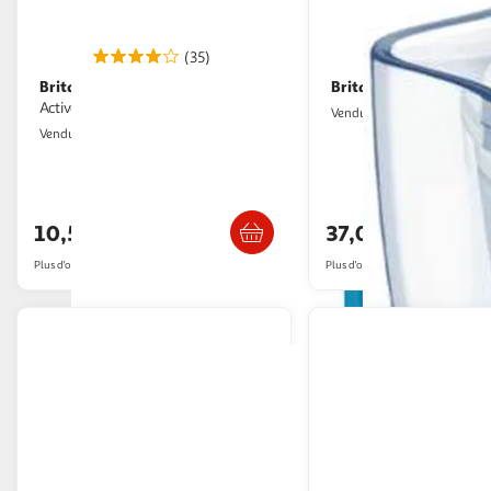
(35)
Brita
Brita
Gourde filtrante filtrante
Carafe filtrante st
Active vert foncé
2KINGS
Vendu par
2KINGS
Vendu par
Livraison dès 4/5 jours
Livraison dè
10,59€
37,02€
Plus d'offres à partir de
12€
Plus d'offres à partir de
38.63€