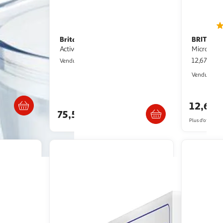
Brita
BRITA
yle bleu
Cartouche filtrante Brita
Gourde filtrante brita avec 2
Active P1000 blanche
MicroDisc
12,67€ / p
ASD
Vendu par
Vendu par
s 4/5 jours
Livraison dès 1/2 semaines
12,67€
75,55€
Plus d'offres à p