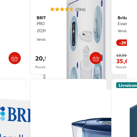
(594)
BRITA
Brita
Carafe Marella MAXTRA
Carafe filtrante Brita Style
PRO - Blanc
Essential 
20,98€ / pce
M
Vendu par
2KINGS
Vendu par
-29 %
/2 semaines
Livraison dès 4/5 jours
49,99€
20,98€
35,69€
Plus d'offres à partir de
21.53€
Plus d'offres à p
Livraison