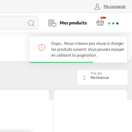
Me connecter
Lancer
Mes produits
la
Oups... Nous n'avons pas réussi à charger
recherche
les produits suivant. Vous pouvez essayer
en utilisant la pagination.
Trier par
Appliquer
le
critère
de
tri.
Votre
page
sera
rechargée.