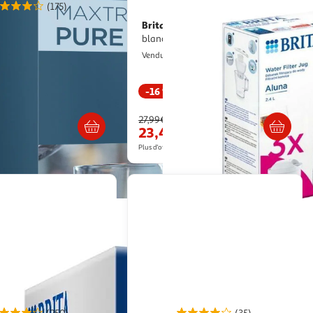
(175)
Brita
Carafe filtrante Brita Aluna
PRO
blanc 2,4 L
ce
Multishop
Vendu par
pasPlus
-16 %
Livraison dès 6/7 jours
Retrait dès 1/2 semaines
27,99€
23,40€
artir de
46.88€
Plus d'offres à partir de
32.72€