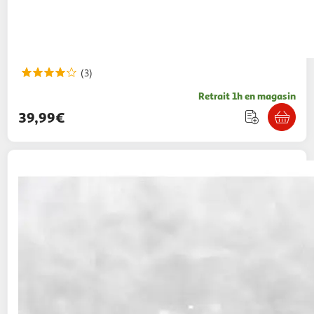
(3)
Retrait 1h en magasin
39,99€
ARTHUR MARTIN
Friteuse sans huile à air
chaud AMD065 - Noir
84,99€ / pce
Auchan
Vendu par