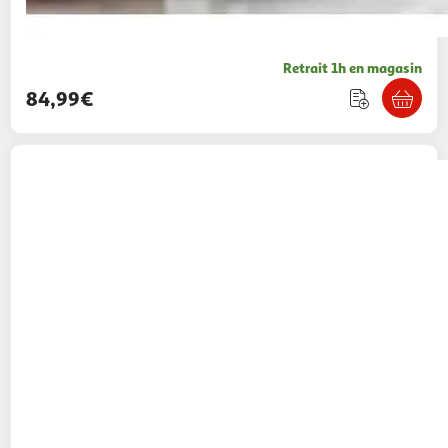
Retrait 1h en magasin
84,99€
Set 9 pièces Arthur Martin
129,99€ / pce
Auchan
Vendu par