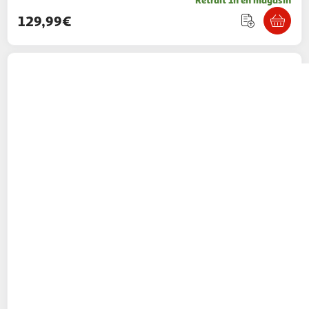
129,99€
ARTHUR MARTIN
Friteuse sans huile à air
chaud AM7828 - Gris
39,99€ / pce
Auchan
Vendu par