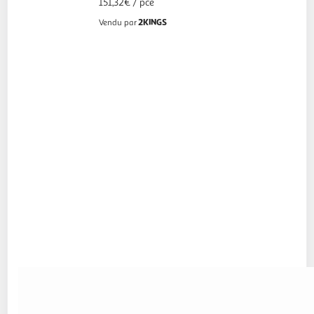
151,32€ / pce
2KINGS
Vendu par