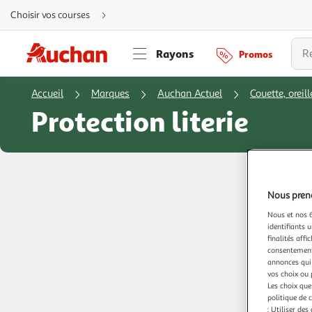
Aller
Choisir vos courses
directement
au
contenu
Aller
Rayons
Promos
directement
à
la
recherche
Accueil
Marques
Auchan Actuel
Couette, oreill
Aller
directement
Protection literie
à
la
navigation
Aller
directement
à
la
rubrique
besoin
d'aide
Nous preno
Nous et nos 6
identifiants u
finalités affi
consentement,
annonces qui 
vos choix ou 
Les choix que
politique de 
: Utiliser des