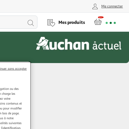
Me connecter
Lancer
Mes produits
la
recherche
inuer sans accepter
igation ou des
n charge les
ez votre
tains contenus et
nu pour modifier
en bas de page.
ous à notre
nalités suivantes
l’identification.