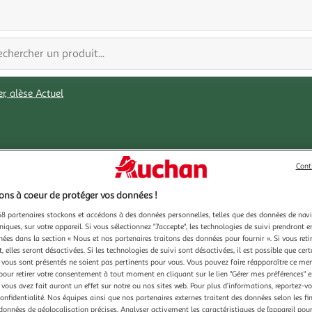
er, alèse Actuel
Cont
ns à coeur de protéger vos données !
8 partenaires stockons et accédons à des données personnelles, telles que des données de nav
niques, sur votre appareil. Si vous sélectionnez "J'accepte", les technologies de suivi prendront e
chées dans la section « Nous et nos partenaires traitons des données pour fournir ». Si vous retir
 elles seront désactivées. Si les technologies de suivi sont désactivées, il est possible que cer
vous sont présentés ne soient pas pertinents pour vous. Vous pouvez faire réapparaître ce me
pour retirer votre consentement à tout moment en cliquant sur le lien "Gérer mes préférences" 
 vous avez fait auront un effet sur notre ou nos sites web. Pour plus d’informations, reportez-v
confidentialité. Nos équipes ainsi que nos partenaires externes traitent des données selon les fi
 données de géolocalisation précises. Analyser activement les caractéristiques de l’appareil pour 