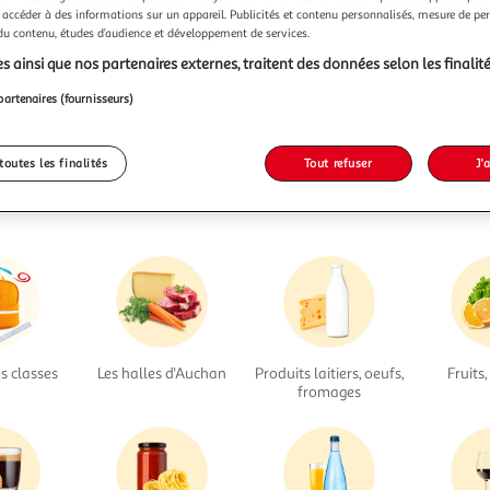
Oups, les produits de la catégorie
 accéder à des informations sur un appareil. Publicités et contenu personnalisés, mesure de p
 du contenu, études d’audience et développement de services.
Protection literie
viennent de filer...
s ainsi que nos partenaires externes, traitent des données selon les finalité
Nous vous invitons à lancer une autre recherche...
partenaires (fournisseurs)
toutes les finalités
Tout refuser
J'
... ou à trouver votre bonheur dans nos rayons
s classes
Les halles d'Auchan
Produits laitiers, oeufs,
Fruits
fromages