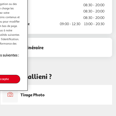
igation ou des
Jeudi
08:30 - 20:00
n charge les
Vendredi
08:30 - 20:00
ez votre
tains contenus et
Samedi
08:30 - 20:00
nu pour modifier
Dimanche
09:00 - 12:30
13:00 - 20:30
en bas de page.
ous à notre
nalités suivantes
l’identification.
erformance des
Voir l'itinéraire
s suivantes :
alence Gallieni ?
accepte
Tirage Photo