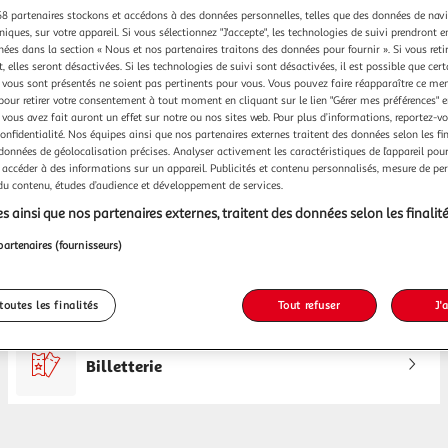
8 partenaires stockons et accédons à des données personnelles, telles que des données de nav
niques, sur votre appareil. Si vous sélectionnez "J'accepte", les technologies de suivi prendront e
chées dans la section « Nous et nos partenaires traitons des données pour fournir ». Si vous retir
 elles seront désactivées. Si les technologies de suivi sont désactivées, il est possible que cer
vous sont présentés ne soient pas pertinents pour vous. Vous pouvez faire réapparaître ce me
pour retirer votre consentement à tout moment en cliquant sur le lien "Gérer mes préférences" 
 vous avez fait auront un effet sur notre ou nos sites web. Pour plus d’informations, reportez-v
confidentialité. Nos équipes ainsi que nos partenaires externes traitent des données selon les fi
 données de géolocalisation précises. Analyser activement les caractéristiques de l’appareil pour 
 accéder à des informations sur un appareil. Publicités et contenu personnalisés, mesure de p
Espace sourds
05.56.98.95.25
 du contenu, études d’audience et développement de services.
s ainsi que nos partenaires externes, traitent des données selon les finalité
partenaires (fournisseurs)
rouver dans mon Auchan Supermarché T
toutes les finalités
Tout refuser
J'
Billetterie