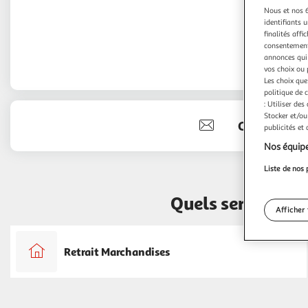
Nous et nos 6
identifiants u
finalités affi
consentement,
annonces qui 
vos choix ou 
Les choix que
politique de 
: Utiliser des
Stocker et/ou
Contact
publicités et
Nos équipe
Liste de nos 
Quels services t
Afficher 
Retrait Marchandises