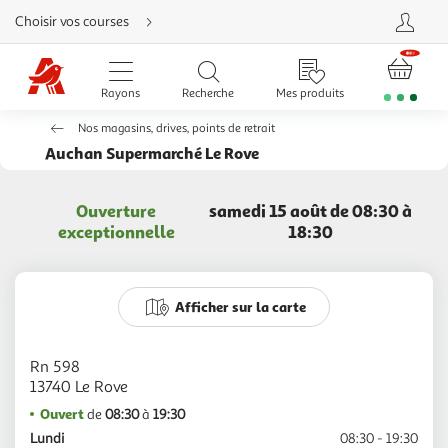
Aller
Choisir vos courses
directement
au
contenu
Aller
directement
Rayons
Recherche
Mes produits
à
la
recherche
Nos magasins, drives, points de retrait
Aller
directement
Auchan Supermarché Le Rove
à
la
navigation
Aller
Ouverture
samedi 15 août de 08:30 à
directement
à
exceptionnelle
18:30
la
rubrique
besoin
d'aide
Afficher sur la carte
Rn 598
Ouvert
de
08:30
à
19:30
Lundi
08:30 - 19:30