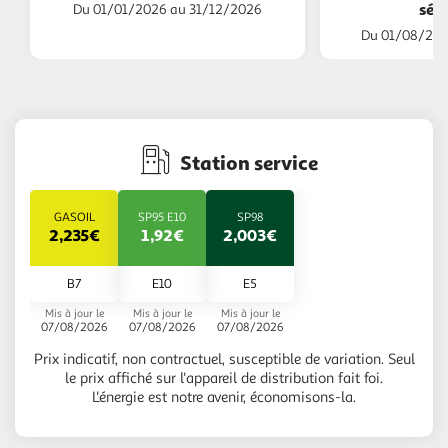
séjo
Du 01/01/2026 au 31/12/2026
Du 01/08/202
Station service
GASOIL
SP95 E10
SP98
2,235€
1,92€
2,003€
B7
E10
E5
Mis à jour le
Mis à jour le
Mis à jour le
07/08/2026
07/08/2026
07/08/2026
Prix indicatif, non contractuel, susceptible de variation. Seul
le prix affiché sur l'appareil de distribution fait foi.
L'énergie est notre avenir, économisons-la.