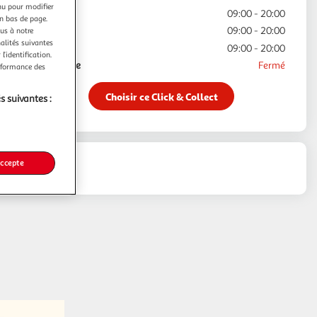
nu pour modifier
Jeudi
09:00 - 20:00
en bas de page.
Vendredi
09:00 - 20:00
ous à notre
nalités suivantes
Samedi
09:00 - 20:00
l’identification.
Dimanche
Fermé
erformance des
Choisir ce Click & Collect
s suivantes :
accepte
inéraire