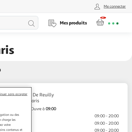
Me connecter
Lancer
Mes produits
la
ris
recherche
0
121 Rue De Reuilly
inuer sans accepter
Fermé
Ouvre à
09:00
igation ou des
Lundi
09:00 - 20:00
n charge les
Mardi
09:00 - 20:00
ez votre
tains contenus et
Mercredi
09:00 - 20:00