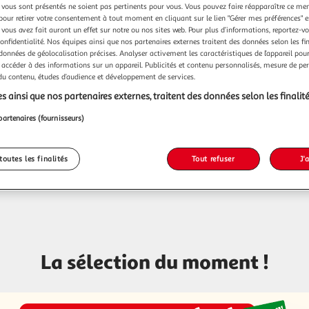
vous sont présentés ne soient pas pertinents pour vous. Vous pouvez faire réapparaître ce me
pour retirer votre consentement à tout moment en cliquant sur le lien "Gérer mes préférences" 
 vous avez fait auront un effet sur notre ou nos sites web. Pour plus d’informations, reportez-v
confidentialité. Nos équipes ainsi que nos partenaires externes traitent des données selon les fi
 données de géolocalisation précises. Analyser activement les caractéristiques de l’appareil pour 
 accéder à des informations sur un appareil. Publicités et contenu personnalisés, mesure de p
 du contenu, études d’audience et développement de services.
s ainsi que nos partenaires externes, traitent des données selon les finalité
partenaires (fournisseurs)
toutes les finalités
Tout refuser
J'
Contact
Espace sourds
Voir l'it
La sélection du moment !