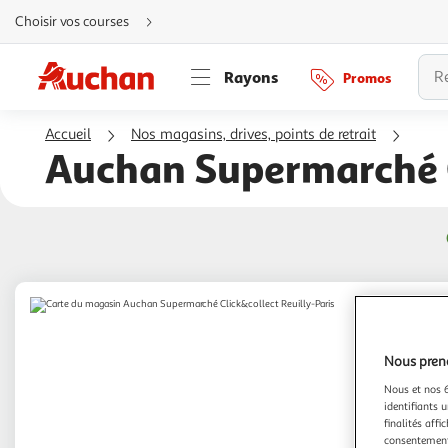
Aller
Choisir vos courses
directement
au
contenu
Aller
Rayons
Promos
directement
à
la
recherche
Accueil
Nos magasins, drives, points de retrait
Aller
directement
Auchan Supermarché C
à
la
navigation
Aller
directement
à
la
rubrique
besoin
d'aide
Nous preno
Nous et nos 6
identifiants u
finalités affi
consentement,