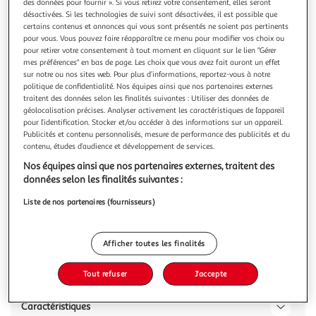
des données pour fournir ». Si vous retirez votre consentement, elles seront
désactivées. Si les technologies de suivi sont désactivées, il est possible que
certains contenus et annonces qui vous sont présentés ne soient pas pertinents
pour vous. Vous pouvez faire réapparaître ce menu pour modifier vos choix ou
pour retirer votre consentement à tout moment en cliquant sur le lien "Gérer
mes préférences" en bas de page. Les choix que vous avez fait auront un effet
M&M'S
sur notre ou nos sites web. Pour plus d’informations, reportez-vous à notre
Bonbons chocolatés Crispy au riz soufflé
politique de confidentialité. Nos équipes ainsi que nos partenaires externes
traitent des données selon les finalités suivantes : Utiliser des données de
M&M's® Crispy, un cœur de riz délicieusement croustillant
géolocalisation précises. Analyser activement les caractéristiques de l’appareil
nappé d'un chocolat au lait appétissant et enveloppé dans
pour l’identification. Stocker et/ou accéder à des informations sur un appareil.
une coque croustillante et colorée
En savoir +
Publicités et contenu personnalisés, mesure de performance des publicités et du
340g
contenu, études d’audience et développement de services.
Nos équipes ainsi que nos partenaires externes, traitent des
Vous voulez connaître le prix de ce produit ?
données selon les finalités suivantes :
Afficher le prix
Liste de nos partenaires (fournisseurs)
Afficher toutes les finalités
Description
Tout refuser
J'accepte
Caractéristiques