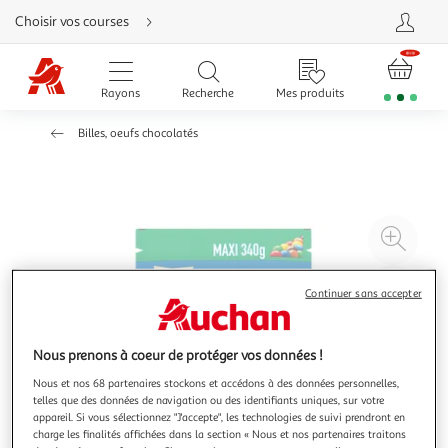
Aller
Choisir vos courses
directement
au
contenu
Aller
directement
Rayons
Recherche
Mes produits
à
la
recherche
Billes, oeufs chocolatés
Aller
directement
à
la
navigation
Aller
directement
à
Agr
la
rubrique
l'il
besoin
d'aide
à
Réd
Continuer sans accepter
20
l'il
à
Par
Nous prenons à coeur de protéger vos données !
100
le
%
pro
Nous et nos 68 partenaires stockons et accédons à des données personnelles,
telles que des données de navigation ou des identifiants uniques, sur votre
appareil. Si vous sélectionnez "J'accepte", les technologies de suivi prendront en
charge les finalités affichées dans la section « Nous et nos partenaires traitons