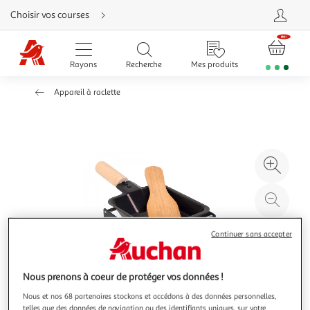
Aller
Choisir vos courses
directement
au
contenu
Aller
directement
Rayons
Recherche
Mes produits
à
la
recherche
Appareil à raclette
Aller
directement
à
la
navigation
Aller
directement
à
Agr
la
rubrique
l'il
besoin
d'aide
à
Réd
20
l'il
à
Par
Continuer sans accepter
100
le
%
pro
Nous prenons à coeur de protéger vos données !
Nous et nos 68 partenaires stockons et accédons à des données personnelles,
telles que des données de navigation ou des identifiants uniques, sur votre