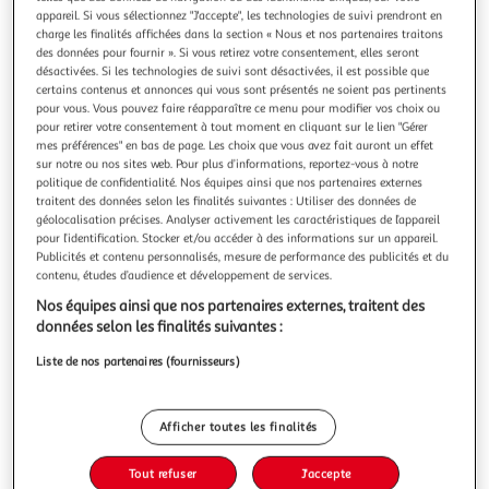
Illustration
Illustration
appareil. Si vous sélectionnez "J'accepte", les technologies de suivi prendront en
précédente
suivante
charge les finalités affichées dans la section « Nous et nos partenaires traitons
des données pour fournir ». Si vous retirez votre consentement, elles seront
désactivées. Si les technologies de suivi sont désactivées, il est possible que
certains contenus et annonces qui vous sont présentés ne soient pas pertinents
LINXOR
pour vous. Vous pouvez faire réapparaître ce menu pour modifier vos choix ou
pour retirer votre consentement à tout moment en cliquant sur le lien "Gérer
Appareil à raclette à la bougie en métal, spatule et
mes préférences" en bas de page. Les choix que vous avez fait auront un effet
bougies incluses - 1 personne
sur notre ou nos sites web. Pour plus d’informations, reportez-vous à notre
Ce kit de raclette à la bougie, de la marque Linxor, est
politique de confidentialité. Nos équipes ainsi que nos partenaires externes
destiné à une utilisation individuelle. Il vous accompagnera
traitent des données selon les finalités suivantes : Utiliser des données de
pour déguster votre fromage fondu lors d'un savoureux et
En savoir +
géolocalisation précises. Analyser activement les caractéristiques de l’appareil
pour l’identification. Stocker et/ou accéder à des informations sur un appareil.
chaleureux moment. Très pratique et peu encombrant, il
Vendu par
EGK Distribution
Publicités et contenu personnalisés, mesure de performance des publicités et du
est facile à utiliser. Vous pouvez transporter votre raclette
contenu, études d’audience et développement de services.
partout
Livraison dès 3/4 jours
4,90€
Nos équipes ainsi que nos partenaires externes, traitent des
Plus d'options
données selon les finalités suivantes :
Liste de nos partenaires (fournisseurs)
11,99€
Vendu par
EGK Distribution
Ajouter au panier
Afficher toutes les finalités
11,99€
Ajouter à une liste
Tout refuser
J'accepte