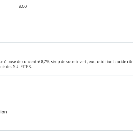
8.00
se à base de concentré 8,7%, sirop de sucre inverti, eau, acidifiant : acide ci
enir des SULFITES.
tion