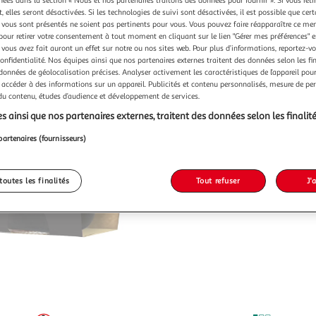
chées dans la section « Nous et nos partenaires traitons des données pour fournir ». Si vous retir
 elles seront désactivées. Si les technologies de suivi sont désactivées, il est possible que cer
vous sont présentés ne soient pas pertinents pour vous. Vous pouvez faire réapparaître ce me
pour retirer votre consentement à tout moment en cliquant sur le lien "Gérer mes préférences" 
 vous avez fait auront un effet sur notre ou nos sites web. Pour plus d’informations, reportez-v
confidentialité. Nos équipes ainsi que nos partenaires externes traitent des données selon les fi
 données de géolocalisation précises. Analyser activement les caractéristiques de l’appareil pour 
 accéder à des informations sur un appareil. Publicités et contenu personnalisés, mesure de p
 du contenu, études d’audience et développement de services.
s ainsi que nos partenaires externes, traitent des données selon les finalité
partenaires (fournisseurs)
toutes les finalités
Tout refuser
J'