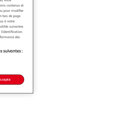
ez votre
tains contenus et
nu pour modifier
en bas de page.
ous à notre
nalités suivantes
l’identification.
erformance des
s suivantes :
accepte