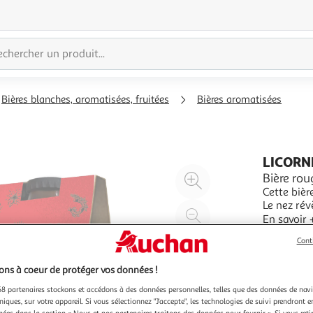
Bières blanches, aromatisées, fruitées
Bières aromatisées
LICORN
Agrandir
Bière rou
Cette bièr
l'illustration
Le nez rév
à
Réduire
En bouche,
En savoir 
200%
l'illustration
cerise et 
3x33cl
Cont
à
Partager
100
le
ns à coeur de protéger vos données !
%
produit
8 partenaires stockons et accédons à des données personnelles, telles que des données de nav
niques, sur votre appareil. Si vous sélectionnez "J'accepte", les technologies de suivi prendront e