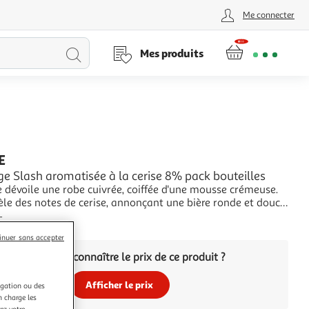
Me connecter
Lancer
Mes produits
la
recherche
E
ge Slash aromatisée à la cerise 8% pack bouteilles
e dévoile une robe cuivrée, coiffée d'une mousse crémeuse.
èle des notes de cerise, annonçant une bière ronde et douce.
 la pétillance vive met en valeur les arômes de malt, de
+
pâte d'amande. Riche en goût, la finale révèle une
inuer sans accepter
amertume modérée. Une attaque e
Vous voulez connaître le prix de ce produit ?
Afficher le prix
igation ou des
n charge les