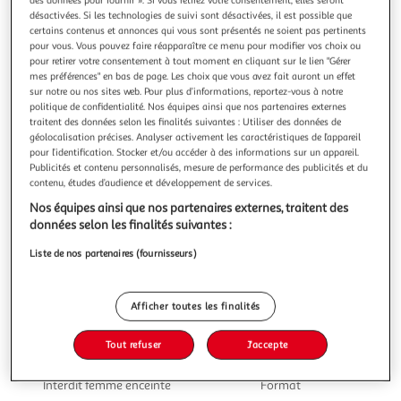
désactivées. Si les technologies de suivi sont désactivées, il est possible que
certains contenus et annonces qui vous sont présentés ne soient pas pertinents
pour vous. Vous pouvez faire réapparaître ce menu pour modifier vos choix ou
pour retirer votre consentement à tout moment en cliquant sur le lien "Gérer
mes préférences" en bas de page. Les choix que vous avez fait auront un effet
4.0
(2)
sur notre ou nos sites web. Pour plus d’informations, reportez-vous à notre
politique de confidentialité. Nos équipes ainsi que nos partenaires externes
LICORNE
traitent des données selon les finalités suivantes : Utiliser des données de
Bière rouge Slash aromatisée à la cerise 8% boîte
géolocalisation précises. Analyser activement les caractéristiques de l’appareil
En bouche, l'attaque est sur l'acidité vite équilibrée par du
pour l’identification. Stocker et/ou accéder à des informations sur un appareil.
sucré. Une pétillance agréable et modérée qui amorce la
Publicités et contenu personnalisés, mesure de performance des publicités et du
contenu, études d’audience et développement de services.
sensation de désaltération. Les arômes de cerise
En savoir +
continuent à se développer avec une petite sensation de
Nos équipes ainsi que nos partenaires externes, traitent des
50cl
yaourt à la cerise et crème frangipane. Le sucré
données selon les finalités suivantes :
contrebalancé par l'acidité
Vous voulez connaître le prix de ce produit ?
Liste de nos partenaires (fournisseurs)
Afficher le prix
Afficher toutes les finalités
Tout refuser
J'accepte
Interdit femme enceinte
Format