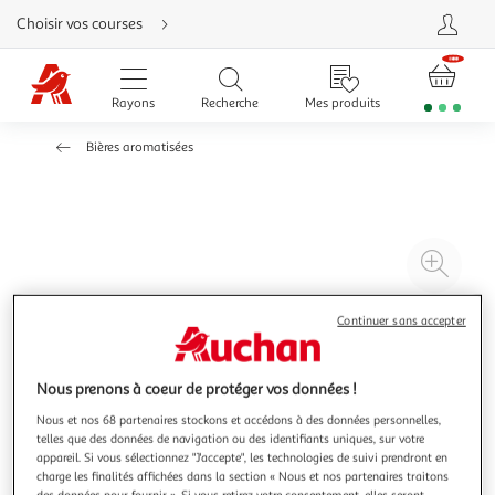
Aller
Choisir vos courses
directement
au
contenu
Aller
directement
Rayons
Recherche
Mes produits
à
la
recherche
Bières aromatisées
Aller
directement
à
la
navigation
Aller
directement
à
Agr
la
rubrique
l'il
besoin
d'aide
à
Réd
Continuer sans accepter
20
l'il
à
Par
Nous prenons à coeur de protéger vos données !
100
le
%
pro
Nous et nos 68 partenaires stockons et accédons à des données personnelles,
telles que des données de navigation ou des identifiants uniques, sur votre
appareil. Si vous sélectionnez "J'accepte", les technologies de suivi prendront en
charge les finalités affichées dans la section « Nous et nos partenaires traitons
des données pour fournir ». Si vous retirez votre consentement, elles seront