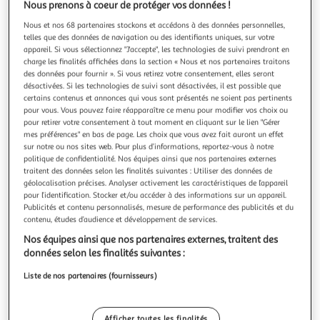
Illustration
Illustration
Nous prenons à coeur de protéger vos données !
précédente
suivante
Nous et nos 68 partenaires stockons et accédons à des données personnelles,
telles que des données de navigation ou des identifiants uniques, sur votre
appareil. Si vous sélectionnez "J'accepte", les technologies de suivi prendront en
charge les finalités affichées dans la section « Nous et nos partenaires traitons
4
(1)
des données pour fournir ». Si vous retirez votre consentement, elles seront
LG
désactivées. Si les technologies de suivi sont désactivées, il est possible que
certains contenus et annonces qui vous sont présentés ne soient pas pertinents
Ecran PC 24U631A-B 24'' UHD IPS
pour vous. Vous pouvez faire réapparaître ce menu pour modifier vos choix ou
La durée de garantie est de 2 ans. Ecran Taille 24 (60 cm)
pour retirer votre consentement à tout moment en cliquant sur le lien "Gérer
Design écran plat Résolution 2560 x 1440 pixels Le saviez
mes préférences" en bas de page. Les choix que vous avez fait auront un effet
vous ? Les pixels conditionnent la qualité d'image. Plus il y
En savoir +
sur notre ou nos sites web. Pour plus d’informations, reportez-vous à notre
politique de confidentialité. Nos équipes ainsi que nos partenaires externes
a de pixels, plus l'image est riche en détails et réalisme
Vendu par
Multishop
traitent des données selon les finalités suivantes : Utiliser des données de
Définition QHD : Propose un excellent équ
géolocalisation précises. Analyser activement les caractéristiques de l’appareil
Livraison dès 6/7 jours
pour l’identification. Stocker et/ou accéder à des informations sur un appareil.
4,99€
Publicités et contenu personnalisés, mesure de performance des publicités et du
Plus d'options
contenu, études d’audience et développement de services.
Nos équipes ainsi que nos partenaires externes, traitent des
160,91€
Vendu par
Multishop
données selon les finalités suivantes :
Liste de nos partenaires (fournisseurs)
Livraison dès 4/5 jours
Livraison offerte
Plus d'options
Afficher toutes les finalités