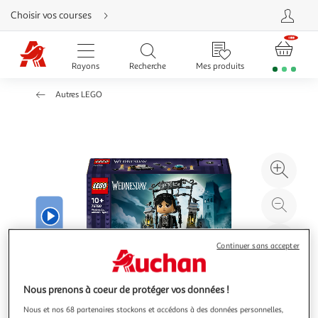
Aller
Choisir vos courses
directement
au
contenu
Aller
directement
Rayons
Recherche
Mes produits
à
la
recherche
Autres LEGO
Aller
directement
à
la
navigation
Aller
directement
à
Agr
la
rubrique
l'il
besoin
d'aide
à
Réd
20
l'il
à
Par
Continuer sans accepter
100
le
%
pro
Nous prenons à coeur de protéger vos données !
Nous et nos 68 partenaires stockons et accédons à des données personnelles,