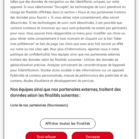
Illustration
Illustrati
telles que des données de navigation ou des identifiants uniques, sur votre
appareil. Si vous sélectionnez "J'accepte", les technologies de suivi prendront en
précédente
suivante
charge les finalités affichées dans la section « Nous et nos partenaires traitons
des données pour fournir ». Si vous retirez votre consentement, elles seront
désactivées. Si les technologies de suivi sont désactivées, il est possible que
certains contenus et annonces qui vous sont présentés ne soient pas pertinents
4.9
(18)
pour vous. Vous pouvez faire réapparaître ce menu pour modifier vos choix ou
LEGO
pour retirer votre consentement à tout moment en cliquant sur le lien "Gérer
mes préférences" en bas de page. Les choix que vous avez fait auront un effet
Wednesday 76780 - Figurine Famille Adams
sur notre ou nos sites web. Pour plus d’informations, reportez-vous à notre
Dès 10 ans
politique de confidentialité. Nos équipes ainsi que nos partenaires externes
En savoir +
traitent des données selon les finalités suivantes : Utiliser des données de
Vendu par
BricksDirect
géolocalisation précises. Analyser activement les caractéristiques de l’appareil
pour l’identification. Stocker et/ou accéder à des informations sur un appareil.
Publicités et contenu personnalisés, mesure de performance des publicités et du
Livraison dès 3/4 jours
contenu, études d’audience et développement de services.
7,99€
Plus d'options
Nos équipes ainsi que nos partenaires externes, traitent des
données selon les finalités suivantes :
59,99€
Vendu par
BricksDirect
Liste de nos partenaires (fournisseurs)
Livraison dès 5/6 jours
4,99€
Afficher toutes les finalités
Plus d'options
Tout refuser
J'accepte