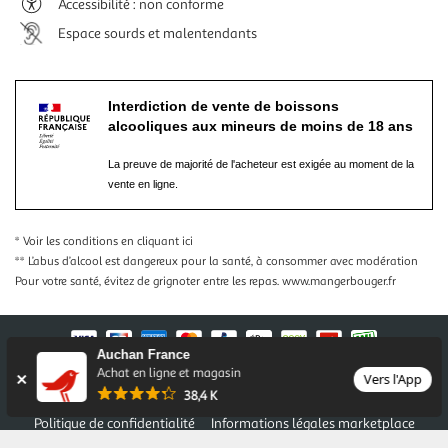
Accessibilité : non conforme
Espace sourds et malentendants
Interdiction de vente de boissons
alcooliques aux mineurs de moins de 18 ans
La preuve de majorité de l'acheteur est exigée au moment de la
vente en ligne.
* Voir les conditions
en cliquant ici
** L’abus d’alcool est dangereux pour la santé, à consommer avec modération
Pour votre santé, évitez de grignoter entre les repas.
www.mangerbouger.fr
Auchan France
Achat en ligne et magasin
Vers l'App
Nos conditions générales
Mentions légales
38,4 K
Conditions des offres et promotions
Gérer mes préférences
Politique de confidentialité
Informations légales marketplace