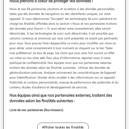
Illustration
Illustrati
Nous prenons à coeur de protéger vos données !
précédente
suivante
Nous et nos 68 partenaires stockons et accédons à des données personnelles,
telles que des données de navigation ou des identifiants uniques, sur votre
appareil. Si vous sélectionnez "J'accepte", les technologies de suivi prendront en
Meilleure vente
Voir conditions
charge les finalités affichées dans la section « Nous et nos partenaires traitons
des données pour fournir ». Si vous retirez votre consentement, elles seront
désactivées. Si les technologies de suivi sont désactivées, il est possible que
4.8
(15)
certains contenus et annonces qui vous sont présentés ne soient pas pertinents
LEGO
pour vous. Vous pouvez faire réapparaître ce menu pour modifier vos choix ou
pour retirer votre consentement à tout moment en cliquant sur le lien "Gérer
LEGO Star Wars : The Clone Wars 75401 Le Jedi
mes préférences" en bas de page. Les choix que vous avez fait auront un effet
Interceptor d’Ahsoka - Jeu de construction
sur notre ou nos sites web. Pour plus d’informations, reportez-vous à notre
Dès 8 ans - Contient 290 pièces
politique de confidentialité. Nos équipes ainsi que nos partenaires externes
En savoir +
traitent des données selon les finalités suivantes : Utiliser des données de
Vendu par
2KINGS
géolocalisation précises. Analyser activement les caractéristiques de l’appareil
pour l’identification. Stocker et/ou accéder à des informations sur un appareil.
Publicités et contenu personnalisés, mesure de performance des publicités et du
Livraison dès 5/6 jours
contenu, études d’audience et développement de services.
4,99€
Plus d'options
Nos équipes ainsi que nos partenaires externes, traitent des
données selon les finalités suivantes :
50,51€
Vendu par
2KINGS
Liste de nos partenaires (fournisseurs)
Livraison dès 6/7 jours
4,99€
Afficher toutes les finalités