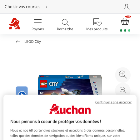
Aller
Choisir vos courses
directement
au
contenu
Aller
directement
Rayons
Recherche
Mes produits
à
la
recherche
LEGO City
Aller
directement
à
la
navigation
Aller
directement
à
Agr
la
rubrique
l'il
besoin
d'aide
à
Réd
20
l'il
Continuer sans accepter
à
Par
100
le
%
pro
Nous prenons à coeur de protéger vos données !
Nous et nos 68 partenaires stockons et accédons à des données personnelles,
telles que des données de navigation ou des identifiants uniques, sur votre