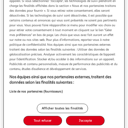
Illustration
Illustrati
appareil. Si vous sélectionnez "J'accepte", les technologies de suivi prendront en
charge les finalités affichées dans la section « Nous et nos partenaires traitons
précédente
suivante
des données pour fournir ». Si vous retirez votre consentement, elles seront
désactivées. Si les technologies de suivi sont désactivées, il est possible que
certains contenus et annonces qui vous sont présentés ne soient pas pertinents
pour vous. Vous pouvez faire réapparaître ce menu pour modifier vos choix ou
5.0
(4)
pour retirer votre consentement à tout moment en cliquant sur le lien "Gérer
LEGO
mes préférences" en bas de page. Les choix que vous avez fait auront un effet
sur notre ou nos sites web. Pour plus d’informations, reportez-vous à notre
LEGO 60430 City Le Vaisseau Interstellaire, Jouet sur
politique de confidentialité. Nos équipes ainsi que nos partenaires externes
l'Espace, Cadeau Enfants Dès 6 Ans, Jeu Créatif avec
traitent des données selon les finalités suivantes : Utiliser des données de
Minifigurines
géolocalisation précises. Analyser activement les caractéristiques de l’appareil
pour l’identification. Stocker et/ou accéder à des informations sur un appareil.
Dès 6 ans - Contient 240 pièces
Publicités et contenu personnalisés, mesure de performance des publicités et du
En savoir +
contenu, études d’audience et développement de services.
Auchan
Vendu par
Nos équipes ainsi que nos partenaires externes, traitent des
données selon les finalités suivantes :
Livr. ou retrait dès 3/4 jours
A partir de 3,00€ - Retrait offert dès 35€
Liste de nos partenaires (fournisseurs)
Plus d'options
Ajouter au panier
Afficher toutes les finalités
15,99€
15,99€ / pce
Tout refuser
J'accepte
Ajouter à une liste