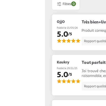
Filtres
0
OjjO
Très bien+li
Publié le 15/05/26
Produit corres
5.0
/5
Rapport qualité
Kaukry
Tout parfait 
Publié le 29/11/25
J’ai trouvé ch
5.0
/5
raisonnable, e
Rapport qualité