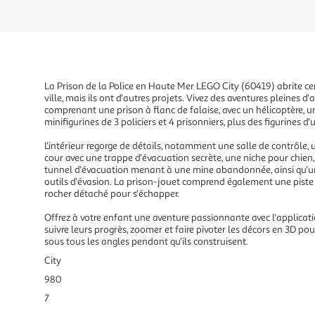
La Prison de la Police en Haute Mer LEGO City (60419) abrite cer
ville, mais ils ont d'autres projets. Vivez des aventures pleines d
comprenant une prison à flanc de falaise, avec un hélicoptère, u
minifigurines de 3 policiers et 4 prisonniers, plus des figurines d'u
L'intérieur regorge de détails, notamment une salle de contrôle, u
cour avec une trappe d'évacuation secrète, une niche pour chien, 
tunnel d'évacuation menant à une mine abandonnée, ainsi qu'un
outils d'évasion. La prison-jouet comprend également une piste 
rocher détaché pour s'échapper.
Offrez à votre enfant une aventure passionnante avec l'applicatio
suivre leurs progrès, zoomer et faire pivoter les décors en 3D po
sous tous les angles pendant qu'ils construisent.
City
980
7