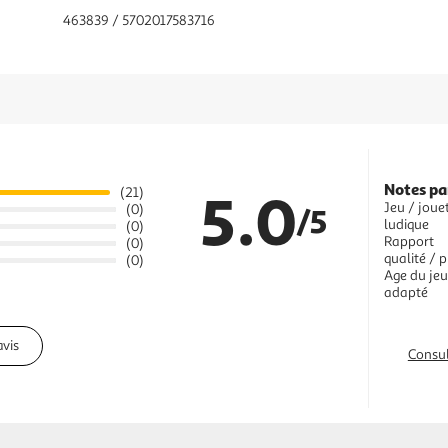
463839 / 5702017583716
Notes pa
5.0
(21)
Jeu / joue
(0)
/5
ludique
(0)
Rapport
(0)
qualité / p
(0)
Age du jeu
adapté
avis
Consul