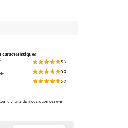
r caractéristiques
t
5.0
5.0
rix
5.0
ter la charte de modération des avis