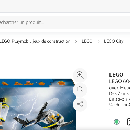
LEGO, Playmobil, jeux de construction
LEGO
LEGO City
Agrandir
LEGO
l'illustration
LEGO 6041
avec Héli
à
Réduire
Dès 7 ans 
200%
l'illustration
En savoir 
à
Partager
Vendu par
100
le
%
produit