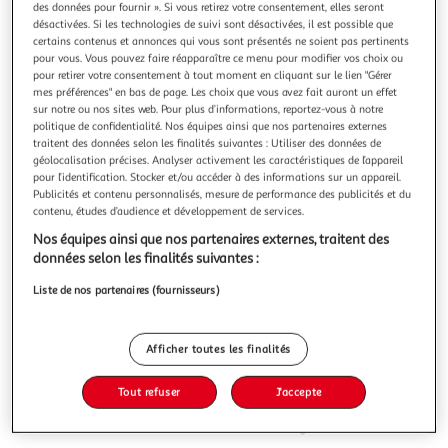
Illustration
Illustrati
des données pour fournir ». Si vous retirez votre consentement, elles seront
désactivées. Si les technologies de suivi sont désactivées, il est possible que
précédente
suivante
certains contenus et annonces qui vous sont présentés ne soient pas pertinents
pour vous. Vous pouvez faire réapparaître ce menu pour modifier vos choix ou
pour retirer votre consentement à tout moment en cliquant sur le lien "Gérer
mes préférences" en bas de page. Les choix que vous avez fait auront un effet
4.3
(7)
sur notre ou nos sites web. Pour plus d’informations, reportez-vous à notre
LEGO
politique de confidentialité. Nos équipes ainsi que nos partenaires externes
traitent des données selon les finalités suivantes : Utiliser des données de
DC Comics Batman - Batman Avec la Batmobile
géolocalisation précises. Analyser activement les caractéristiques de l’appareil
Contre Harley Quinn et Mr. Freeze - Véhicule de la Série
pour l’identification. Stocker et/ou accéder à des informations sur un appareil.
TV d'Animation
Publicités et contenu personnalisés, mesure de performance des publicités et du
contenu, études d’audience et développement de services.
Vendu par
Multishop
Nos équipes ainsi que nos partenaires externes, traitent des
Retrait dès 5/6 jours
données selon les finalités suivantes :
2,00€
Plus d'options
Liste de nos partenaires (fournisseurs)
88,68€
Vendu par
Multishop
Afficher toutes les finalités
Ajouter au panier
88,68€
Tout refuser
J'accepte
88,68€ / pce
Ajouter à une liste