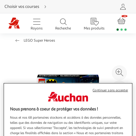
Aller
Choisir vos courses
directement
au
contenu
Aller
directement
Rayons
Recherche
Mes produits
à
la
recherche
LEGO Super Heroes
Aller
directement
à
la
navigation
Aller
directement
à
Agr
la
rubrique
l'il
besoin
d'aide
à
Réd
Continuer sans accepter
20
l'il
à
Par
100
le
Nous prenons à coeur de protéger vos données !
%
pro
Nous et nos 68 partenaires stockons et accédons à des données personnelles,
telles que des données de navigation ou des identifiants uniques, sur votre
appareil. Si vous sélectionnez "J'accepte", les technologies de suivi prendront en
charge les finalités affichées dans la section « Nous et nos partenaires traitons