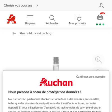
Aller
Choisir vos courses
directement
au
contenu
Aller
directement
Rayons
Recherche
Mes produits
à
la
recherche
Rhums blancs et cachaça
Aller
directement
à
la
navigation
Aller
directement
à
Agr
la
rubrique
l'il
besoin
d'aide
à
Réd
20
l'il
Continuer sans accepter
à
Par
100
le
Nous prenons à coeur de protéger vos données !
%
pro
Nous et nos 68 partenaires stockons et accédons à des données personnelles,
telles que des données de navigation ou des identifiants uniques, sur votre
appareil. Si vous sélectionnez "J'accepte", les technologies de suivi prendront en
charge les finalités affichées dans la section « Nous et nos partenaires traitons