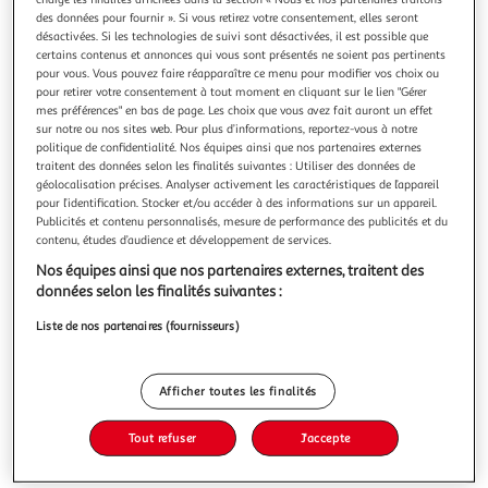
des données pour fournir ». Si vous retirez votre consentement, elles seront
désactivées. Si les technologies de suivi sont désactivées, il est possible que
certains contenus et annonces qui vous sont présentés ne soient pas pertinents
pour vous. Vous pouvez faire réapparaître ce menu pour modifier vos choix ou
pour retirer votre consentement à tout moment en cliquant sur le lien "Gérer
4.6
(5)
mes préférences" en bas de page. Les choix que vous avez fait auront un effet
sur notre ou nos sites web. Pour plus d’informations, reportez-vous à notre
LABAT
politique de confidentialité. Nos équipes ainsi que nos partenaires externes
Rhum blanc 59%
traitent des données selon les finalités suivantes : Utiliser des données de
Le rhum produit présente des notes très caractéristiques de
géolocalisation précises. Analyser activement les caractéristiques de l’appareil
canne à sucre (« canne bleue » et « canne blanche »
pour l’identification. Stocker et/ou accéder à des informations sur un appareil.
Publicités et contenu personnalisés, mesure de performance des publicités et du
seulement) qui font du rhum agricole Père Labat une
En savoir +
contenu, études d’audience et développement de services.
référence mondiale auprès des amateurs de rhum. Issu de
1l
méthodes artisanales de distillation, le rhum du Père Labat
Nos équipes ainsi que nos partenaires externes, traitent des
est fabriqué à parti
Vous voulez connaître le prix de ce produit ?
données selon les finalités suivantes :
Liste de nos partenaires (fournisseurs)
Afficher le prix
Afficher toutes les finalités
Tout refuser
J'accepte
Interdit femme enceinte
Format