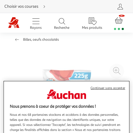
Aller
Choisir vos courses
directement
au
contenu
Aller
directement
Rayons
Recherche
Mes produits
à
la
recherche
Billes, oeufs chocolatés
Aller
directement
à
la
navigation
Aller
directement
à
Agr
la
rubrique
l'il
besoin
d'aide
à
Réd
Continuer sans accepter
20
l'il
à
Par
100
le
Nous prenons à coeur de protéger vos données !
%
pro
Nous et nos 68 partenaires stockons et accédons à des données personnelles,
telles que des données de navigation ou des identifiants uniques, sur votre
appareil. Si vous sélectionnez "J'accepte", les technologies de suivi prendront en
charge les finalités affichées dans la section « Nous et nos partenaires traitons