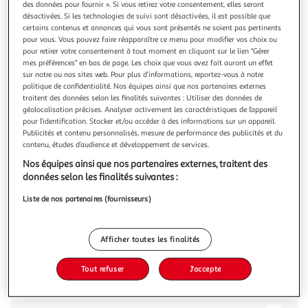
des données pour fournir ». Si vous retirez votre consentement, elles seront
désactivées. Si les technologies de suivi sont désactivées, il est possible que
certains contenus et annonces qui vous sont présentés ne soient pas pertinents
pour vous. Vous pouvez faire réapparaître ce menu pour modifier vos choix ou
pour retirer votre consentement à tout moment en cliquant sur le lien "Gérer
mes préférences" en bas de page. Les choix que vous avez fait auront un effet
KINDER
sur notre ou nos sites web. Pour plus d’informations, reportez-vous à notre
Schokobons Œufs en chocolat au lait fourrés lait et
politique de confidentialité. Nos équipes ainsi que nos partenaires externes
noisettes
traitent des données selon les finalités suivantes : Utiliser des données de
géolocalisation précises. Analyser activement les caractéristiques de l’appareil
Kinder Schoko-Bons, c'est un délicieux bonbon au chocolat
pour l’identification. Stocker et/ou accéder à des informations sur un appareil.
Kinder sublimé par une recette gourmande aux éclats de
Publicités et contenu personnalisés, mesure de performance des publicités et du
noisettes, dans un format idéal pour le partage.
En savoir +
contenu, études d’audience et développement de services.
225g
Nos équipes ainsi que nos partenaires externes, traitent des
données selon les finalités suivantes :
Vous voulez connaître le prix de ce produit ?
Liste de nos partenaires (fournisseurs)
Afficher le prix
Afficher toutes les finalités
Tout refuser
J'accepte
Description