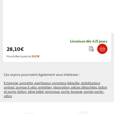
Livraison dès 4/5 jours
28,10€
Plus d'offres à partir de
29.27€
Ces rayons pourraient également vous intéresser :
Eclairage
sonnette, avertisseur
compteur
béquille, stabilisateur
antivol
pompe à vélo
entretien, réparation
pièces détachées
bidon
et porte-bidon
siège bébé, remorque
porte-bagage, panier
porte-
vélos