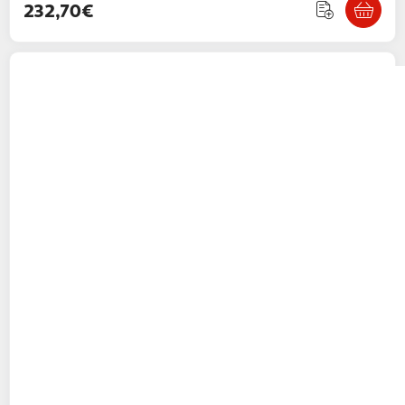
232,70€
VIDAXL
Armoire a selles Blanc 53x53x140 cm
Acier
Multishop
Vendu par