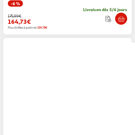
-6 %
Livraison dès 5/6 jours
175,99€
164,73€
Plus d'offres à partir de
199.78€
VIDAXL
Set de selle equitation 16 en cuir
veritable 14 cm 5 en 1 brun
Multishop
Vendu par