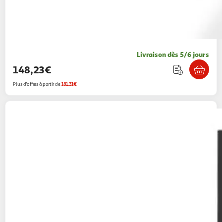
Livraison dès 5/6 jours
148,23€
Plus d'offres à partir de
181.31€
VIDAXL
Armoire a selles Anthracite
53x53x105 cm Acier
Multishop
Vendu par