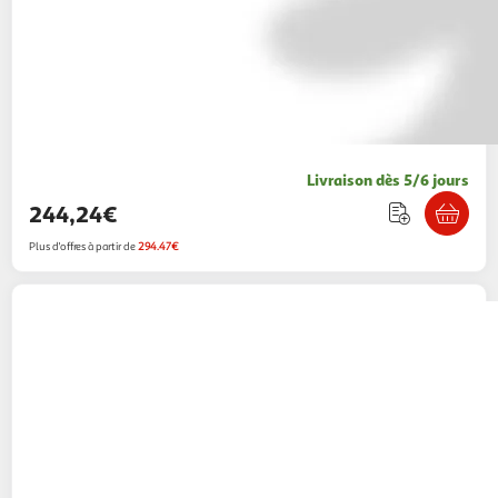
Livraison dès 5/6 jours
244,24€
Plus d'offres à partir de
294.47€
VIDAXL
Selle, bridon et col de poitrine Cuir
veritable 12 po Noir
Multishop
Vendu par