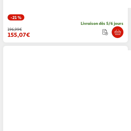
-21 %
Livraison dès 5/6 jours
196,99€
155,07€
VIDAXL
Set de selle equitation 17,5 en cuir
veritable 18 cm 5 en 1 noir
Multishop
Vendu par