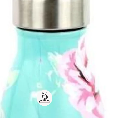
survie
Service client 7j/7
0 jours
03 59 30 59 30
s
8h>21h, dimanche 8h30>13h