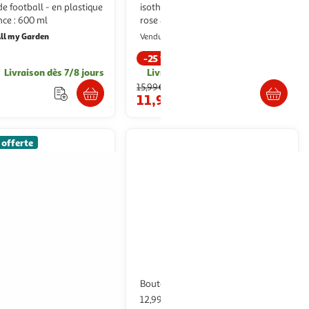
de football - en plastique
isotherme embossée nœuds 50cl
nce : 600 ml
rose & blanc
ll my Garden
Paris Prix
Vendu par
-25 %
Livraison dès 7/8 jours
Livr. ou retrait dès 1/2 semaines
15,99€
11,99€
 offerte
P
Bouteille isotherme effet bois
Bouteille d'hydratation
 - en tritan -
12,99€ / pce