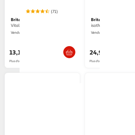
(71)
Brita
Brita
Gourde filtrante filtrante
Bouteille isotherme
Vital vert clair
isotherme noire sodatrio 
2KINGS
Boulanger
Vendu par
Vendu par
Livraison dès 4/5 jours
Livr. ou retrait d
13,10€
24,99€
Plus d'offres à partir de
13.13€
Plus d'offres à partir de
30.73€