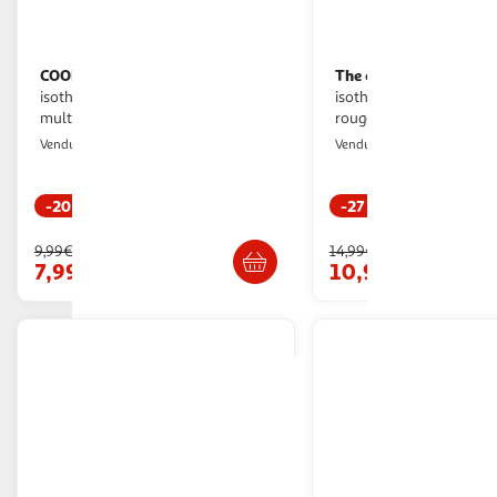
COOK CONCEPT
The concept Factory
Bouteille
Bouteille
isotherme imprimé rio 50cl
isotherme embossée cœur 50cl
multicolore
rouge & rose
Paris Prix
Paris Prix
Vendu par
Vendu par
-20 %
-27 %
Livr. ou retrait dès 3/4 jours
Livr. ou retrait d
9,99€
14,99€
7,99€
10,99€