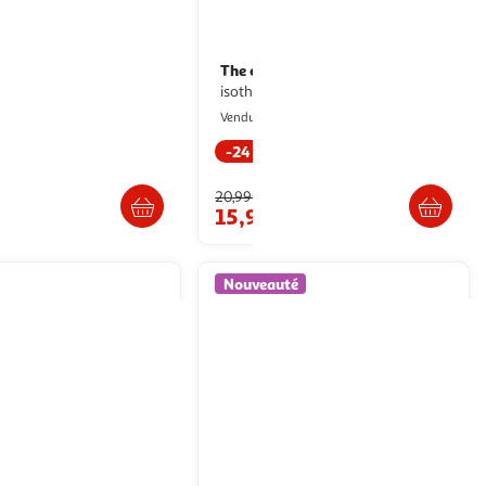
NCEPT
The concept Factory
Bouteille
Bouteille
isotherme fleurie 50cl bleu & jaune
isotherme hello kitty 40cl rose
aris Prix
Paris Prix
Vendu par
-24 %
. ou retrait dès 3/4 jours
Livr. ou retrait dès 3/4 jours
20,99€
15,99€
Nouveauté