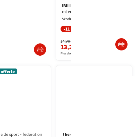
NCEPT
IBILI
Bouteille
Bouteille isotherme Ibili 500
isotherme inox transport 1l argent
ml en acier inoxydable
aris Prix
Multishop
Vendu par
-11 %
Livr. ou retrait dès 5/6 jours
. ou retrait dès 3/4 jours
14,99€
13,27€
Plus d'offres à partir de
34.57€
 offerte
The concept Factory
Bouteille