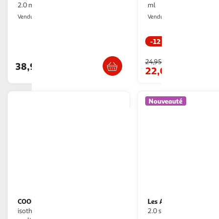
2.0 meadow 1l
ml
Boulanger
Multishop
Vendu par
Vendu par
-12 %
Livr. ou retrait dès 3/4 jours
Retrait dès 1
24,95€
38,99€
22,07€
Nouveauté
COOK CONCEPT
Les Artistes
Bouteille
Bouteille isotherme
isotherme en inox exotique 50cl
2.0 sunset 1l