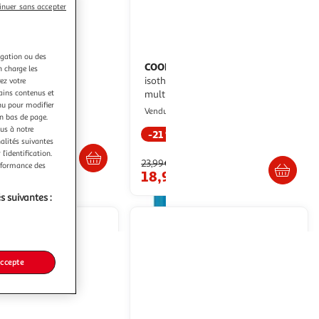
inuer sans accepter
(35)
igation ou des
COOK CONCEPT
Bouteille
n charge les
t foncé
isotherme paradis exotique 1l
ez votre
tains contenus et
multicolore
2KINGS
nu pour modifier
Paris Prix
Vendu par
en bas de page.
ous à notre
-21 %
Livraison dès 4/5 jours
nalités suivantes
Livr. ou retrait dès 3/4 jours
l’identification.
23,99€
erformance des
18,99€
artir de
12€
s suivantes :
accepte