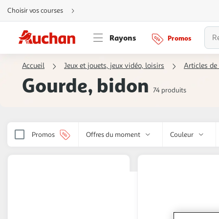
Aller
Choisir vos courses
directement
au
contenu
Aller
Rayons
Promos
directement
à
la
recherche
Accueil
Jeux et jouets, jeux vidéo, loisirs
Articles de 
Aller
directement
Gourde, bidon
à
la
74 produits
navigation
Aller
directement
à
la
rubrique
besoin
Promos
Offres du moment
Couleur
d'aide