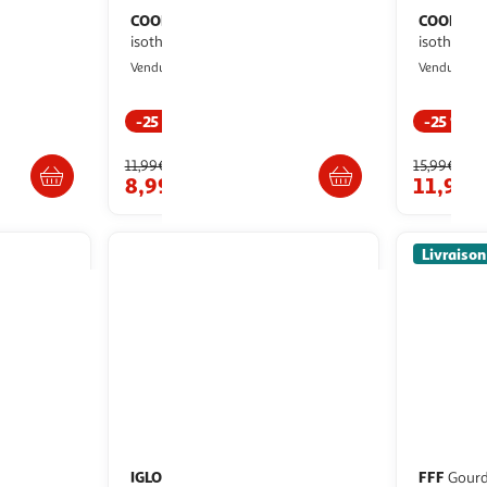
COOK CONCEPT
COOK CO
Bouteille
aîtresse 40cl rose
isotherme transport 26cl bleu
Paris Prix
P
Vendu par
Vendu par
-25 %
-25 %
/2 semaines
Livr. ou retrait dès 3/4 jours
Livr
11,99€
15,99€
8,99€
11,99€
Livraison
IGLOO
FFF
Igloo Gourde Isotherme
Gourde de sport - fédération