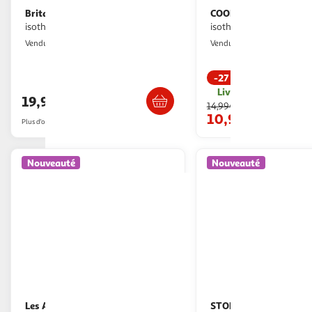
Brita
COOK CONCEPT
Bouteille isotherme
Bouteille
isotherme noire sodatrio 0.65l
isotherme m
Boulanger
Paris Prix
Vendu par
Vendu par
-27 %
Livr. ou retrait dès 3/4 jours
Livr. ou retrait dès 1
19,99€
14,99€
10,99€
Plus d'offres à partir de
22.48€
Nouveauté
Nouveauté
Les Artistes
STOR
Bouteille isotherme
Gourde stor Minecraft 585