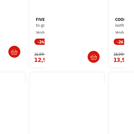
FIVE
COOK CO
Bouteille isotherme avec anse
1litre
to go 0,65l vert
Paris Prix
P
Vendu par
Vendu par
-24 %
-26 %
ès 3/4 jours
Livr. ou retrait dès 3/4 jours
Livr
16,99€
18,99€
12,99€
13,99€