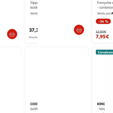
Sipper 20 En Acier Inoxydable 0,6 L
française 
Isolée Etanche Blanc
- contena
Multishop
A
Vendu par
Vendu par
-34 %
Livraison dès 5/6 jours
/2 semaines
37,31€
12,00€
7,95€
Plus d'offres à partir de
42€
Livraison
COOK CONCEPT
KINGCAM
Bouteille
isotherme transport 50cl blanc
- kingcamp