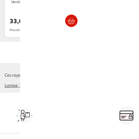
2KINGS
Vendu par
Livraison dès 4/5 jours
33,01€
Plus d'offres à partir de
33.04€
Ces rayons pourraient également vous intéresser :
Lampe, Torche
glacière
vaisselle, cuisine camping
sac à dos randonnée
Vos courses à domicile, en
drive ou click & collect