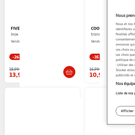
Nous preno
Nous et nos 6
FIVE
COOK CONCEPT
Bouteille isotherme inox 1l
Bouteille de
identifiants u
inox
transport i
finalités affi
consentement,
Paris Prix
Paris Prix
Vendu par
Vendu par
annonces qui 
vos choix ou 
Les choix que
-26 %
-35 %
politique de 
Livr. ou retrait dès 3/4 jours
Livr. ou retrait d
: Utiliser des
18,99€
16,99€
Stocker et/ou
13,99€
10,99€
publicités et
Nos équipe
Liste de nos 
Afficher 