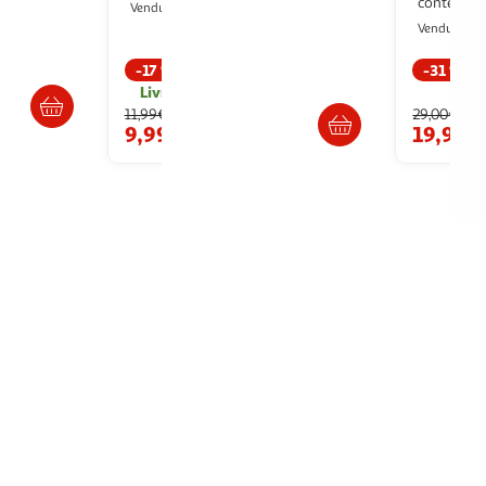
contenance 
Paris Prix
Vendu par
A
Vendu par
-17 %
-31 %
ès 3/4 jours
Livr. ou retrait dès 1/2 semaines
11,99€
29,00€
9,99€
19,95€