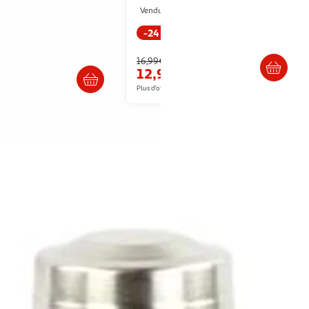
: 1 litre
Paris Prix
Vendu par
ll my Garden
-24 %
Livr. ou retrait dès 3/4 jours
Livraison dès 7/8 jours
16,99€
12,99€
Plus d'offres à partir de
34.76€