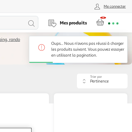
Me connecter
Lancer
Mes produits
la
ing, rando
Oups... Nous n'avons pas réussi à charger
recherche
les produits suivant. Vous pouvez essayer
en utilisant la pagination.
Trier par
Appliquer
le
critère
de
tri.
Votre
page
sera
rechargée.