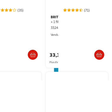
(35)
(71)
BRITA
Gourde filtrante active rose
u foncé
+ 1 filtre MicroDisc inclus
33,14€ / pce
2KINGS
Multishop
Vendu par
Livraison dès 4/5 jours
Livraison dès 8/9 jours
33,14€
artir de
12€
Plus d'offres à partir de
35.06€