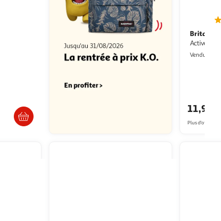
Brita
Gourde filtrante filtrante
Active ble
Vendu par
ès 3/4 jours
11,97€
Plus d'offres à p