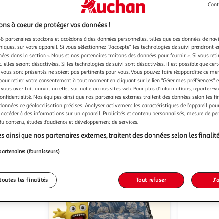
Cont
ns à coeur de protéger vos données !
8 partenaires stockons et accédons à des données personnelles, telles que des données de nav
Stanley
Brita
Gourde Stanley Quencher
Gourde filtrante filtrante
niques, sur votre appareil. Si vous sélectionnez "J'accepte", les technologies de suivi prendront e
sotherme 1l argent
H2.0 FlowState™ capacité 1,18 L
Active ver
chées dans la section « Nous et nos partenaires traitons des données pour fournir ». Si vous retir
 elles seront désactivées. Si les technologies de suivi sont désactivées, il est possible que cer
prune
Vendu par
vous sont présentés ne soient pas pertinents pour vous. Vous pouvez faire réapparaître ce me
Multishop
Vendu par
pour retirer votre consentement à tout moment en cliquant sur le lien "Gérer mes préférences" 
 vous avez fait auront un effet sur notre ou nos sites web. Pour plus d’informations, reportez-v
confidentialité. Nos équipes ainsi que nos partenaires externes traitent des données selon les fi
ès 3/4 jours
Livraison dès 1/2 semaines
 données de géolocalisation précises. Analyser activement les caractéristiques de l’appareil pour 
11,97€
 accéder à des informations sur un appareil. Publicités et contenu personnalisés, mesure de p
62,98€
 du contenu, études d’audience et développement de services.
Plus d'offres à p
s ainsi que nos partenaires externes, traitent des données selon les finalité
partenaires (fournisseurs)
toutes les finalités
Tout refuser
J'