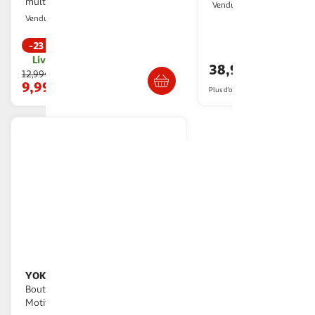
multicolore
Boulanger
Vendu par
Paris Prix
Vendu par
-23 %
Livr. ou retrait d
Livr. ou retrait dès 1/2 semaines
38,99€
12,99€
9,99€
Plus d'offres à partir de
50.33€
YOKO DESIGN
YOKO DESIGN
Bouteille isotherme de 500 ml
Motif Vintage