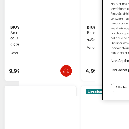
Nous et nos 6
identifiants u
finalités affi
consentement,
annonces qui 
BIOVIVA
BIOVIVA
Pack cartes Défi Nature
Pack de 10 Cartes
vos choix ou 
Animaux Marins inclus une carte
Booster Défi Nature Pro
Les choix que
collector
politique de 
4,99€ / pce
: Utiliser des
9,99€ / pce
Auchan
Vendu par
Stocker et/ou
Auchan
publicités et
Vendu par
Nos équipe
Retrait 1h en magasin
Retrait 1h
9,99€
4,99€
Liste de nos 
Afficher 
Livraison offerte