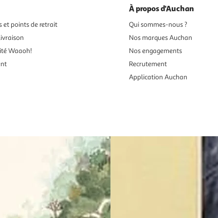
À propos d'Auchan
 et points de retrait
Qui sommes-nous ?
ivraison
Nos marques Auchan
ité Waaoh!
Nos engagements
ent
Recrutement
Application Auchan
es aux mineurs de moins de 18 ans
vente en ligne.