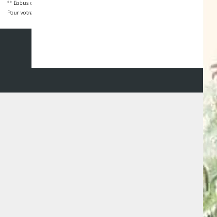
** L’abus d’alcool est dangereux pour la santé, à consommer avec modération
Pour votre santé, évitez de grignoter entre les repas.
www.mangerbouger.fr
Nos conditions générales
Mentions légales
Co