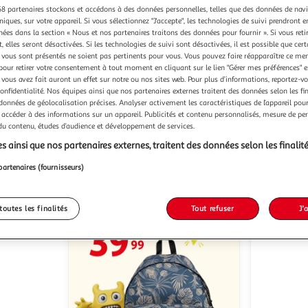
8 partenaires stockons et accédons à des données personnelles, telles que des données de nav
niques, sur votre appareil. Si vous sélectionnez "J'accepte", les technologies de suivi prendront e
chées dans la section « Nous et nos partenaires traitons des données pour fournir ». Si vous retir
 elles seront désactivées. Si les technologies de suivi sont désactivées, il est possible que cer
vous sont présentés ne soient pas pertinents pour vous. Vous pouvez faire réapparaître ce me
COMPRENDRE FACILEMENT LES
PLANTES 
pour retirer votre consentement à tout moment en cliquant sur le lien "Gérer mes préférences" 
OISEAUX, Giraud Marc
COMESTIB
tect
 vous avez fait auront un effet sur notre ou nos sites web. Pour plus d’informations, reportez-v
DE 280 E
confidentialité. Nos équipes ainsi que nos partenaires externes traitent des données selon les fi
GpasPlus
Vendu par
Couplan F
 données de géolocalisation précises. Analyser activement les caractéristiques de l’appareil pour 
G
Vendu par
 accéder à des informations sur un appareil. Publicités et contenu personnalisés, mesure de p
 du contenu, études d’audience et développement de services.
s ainsi que nos partenaires externes, traitent des données selon les finalité
 en magasin
Livraison dès 6/7 jours
12,90€
39,00
partenaires (fournisseurs)
toutes les finalités
Tout refuser
J'