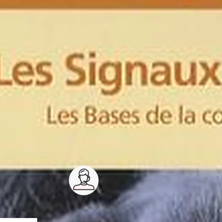
Service client 7j/7
0 jours
03 59 30 59 30
s
8h>21h, dimanche 8h30>13h