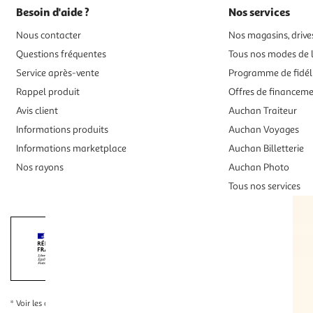
Besoin d'aide ?
Nos services
Nous contacter
Nos magasins, drives
Questions fréquentes
Tous nos modes de l
Service après-vente
Programme de fidél
Rappel produit
Offres de financem
Avis client
Auchan Traiteur
Informations produits
Auchan Voyages
Informations marketplace
Auchan Billetterie
Nos rayons
Auchan Photo
Tous nos services
Interdiction de vente de boissons alcooliqu
La preuve de majorité de l'acheteur est exigée au moment de la 
* Voir les conditions
en cliquant ici