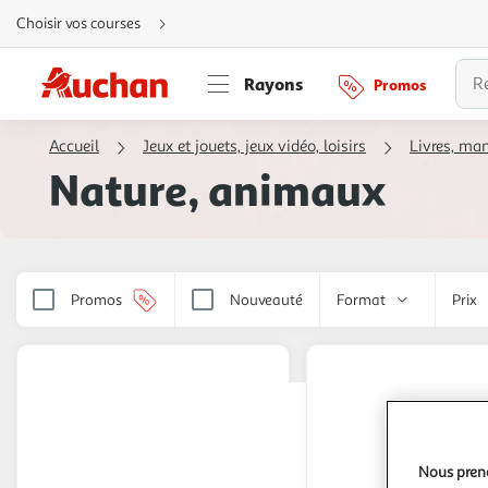
Aller
Choisir vos courses
directement
au
contenu
Aller
Rayons
Promos
directement
à
la
recherche
Accueil
Jeux et jouets, jeux vidéo, loisirs
Livres, ma
Aller
directement
Nature, animaux
à
la
navigation
Aller
directement
à
la
rubrique
besoin
Promos
Nouveauté
Format
Prix
d'aide
Nous preno