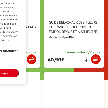
igation ou des
n charge les
ez votre
tains contenus et
nu pour modifier
SAUVAGES,
GUIDE DELACHAUX DES FLEURS
en bas de page.
LES ET TOXIQUES. PRES
DE FRANCE ET D'EUROPE. 2E
ous à notre
SPECES DECRITES,
EDITION REVUE ET AUGMENTEE,
nalités suivantes
rançois
Streeter David
l’identification.
pasPlus
GpasPlus
Vendu par
erformance des
s suivantes :
Livraison dès 6/7 jours
Livraison dès 6/7 jours
€
40,90€
accepte