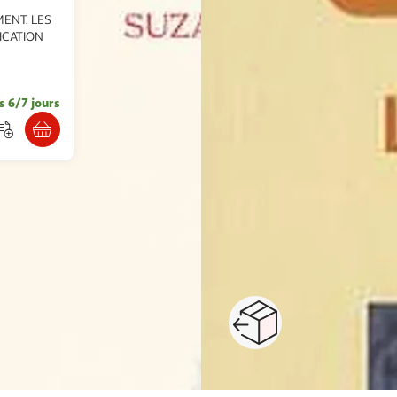
MENT. LES
ICATION
s 6/7 jours
voyage
ecologie, développement durable
bricolage, jardinage
Paiement sécurisé en ligne
Retour produits : 3
ou au retrait
pour changer d’avi