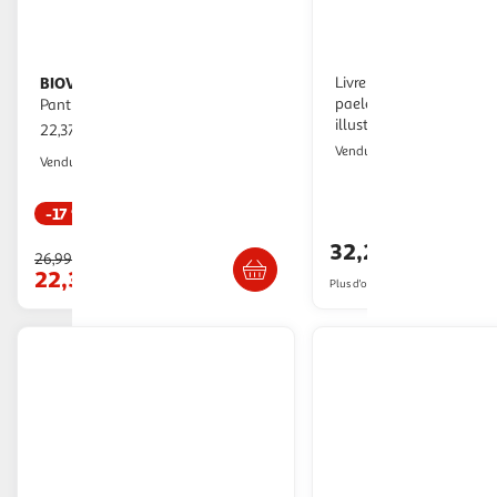
BIOVIVA
Livre wise animals de t
Pack de démarrage
paeleman, portrait d'a
Panthère
illustré, couverture tons
22,37€ / pce
GpasPlus
Vendu par
Multishop
Vendu par
-17 %
Livraison dè
Livraison dès 4/5 jours
32,25€
26,99€
22,37€
Plus d'offres à partir de
32.95€