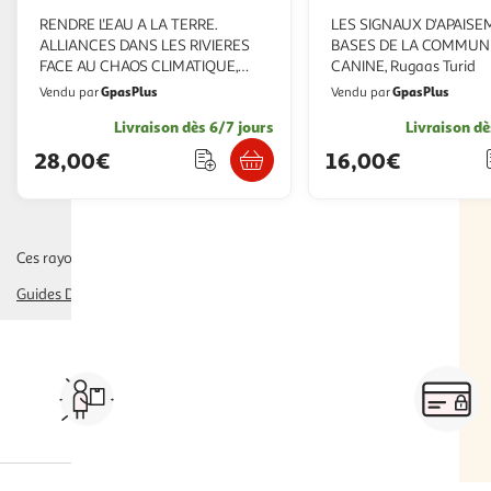
RENDRE L'EAU A LA TERRE.
LES SIGNAUX D'APAISE
ALLIANCES DANS LES RIVIERES
BASES DE LA COMMUN
FACE AU CHAOS CLIMATIQUE,
CANINE, Rugaas Turid
Morizot Baptiste
GpasPlus
GpasPlus
Vendu par
Vendu par
Livraison dès 6/7 jours
Livraison dè
28,00€
16,00€
Ces rayons pourraient également vous intéresser :
Guides De Voyage
sport
art thérapie, coloriage adulte
beaux livres de 
Vos courses à domicile, en
drive ou click & collect