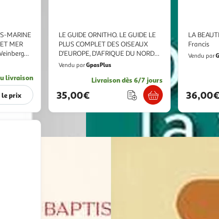
US-MARINE
LE GUIDE ORNITHO. LE GUIDE LE
LA BEAUTE
 ET MER
PLUS COMPLET DES OISEAUX
Francis
Weinberg
D'EUROPE, D'AFRIQUE DU NORD
G
Vendu par
ET DU MOYEN-ORIENT, 3E
GpasPlus
Vendu par
EDITION, Svensson Lars
u livraison
Livraison dès 6/7 jours
35,00€
36,00
 le prix